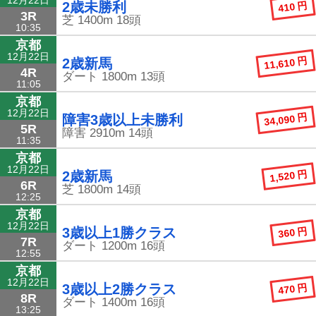
410 円
2歳未勝利
3R
芝
1400m
18頭
10:35
京都
12月22日
11,610 円
2歳新馬
4R
ダート
1800m
13頭
11:05
京都
12月22日
34,090 円
障害3歳以上未勝利
5R
障害
2910m
14頭
11:35
京都
12月22日
1,520 円
2歳新馬
6R
芝
1800m
14頭
12:25
京都
12月22日
360 円
3歳以上1勝クラス
7R
ダート
1200m
16頭
12:55
京都
12月22日
470 円
3歳以上2勝クラス
8R
ダート
1400m
16頭
13:25