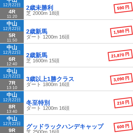
12月22日
590 円
2歳未勝利
4R
芝
2000m
18頭
11:20
中山
12月22日
1,580 円
2歳新馬
5R
ダート
1200m
16頭
11:50
中山
12月22日
21,870 円
2歳新馬
6R
芝
1600m
15頭
12:40
中山
12月22日
3,090 円
3歳以上1勝クラス
7R
ダート
1800m
16頭
13:10
中山
12月22日
210 円
冬至特別
8R
ダート
1200m
16頭
13:40
中山
12月22日
600 円
グッドラックハンデキャップ
9R
芝
2500m
16頭