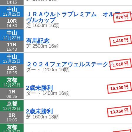
14:15
中山
ＪＲＡウルトラプレミアム オルフェー
12月22日
670 円
ヴルカップ
10R
芝
1600m
16頭
14:50
中山
12月22日
1,410 円
有馬記念
11R
芝
2500m
16頭
15:40
中山
12月22日
1,010 円
２０２４フェアウェルステークス
12R
ダート
1200m
16頭
16:25
京都
12月22日
16,100 円
2歳未勝利
1R
ダート
1400m
16頭
09:35
京都
12月22日
13,350 円
2歳未勝利
2R
芝
1600m
18頭
10:05
京都
12月22日