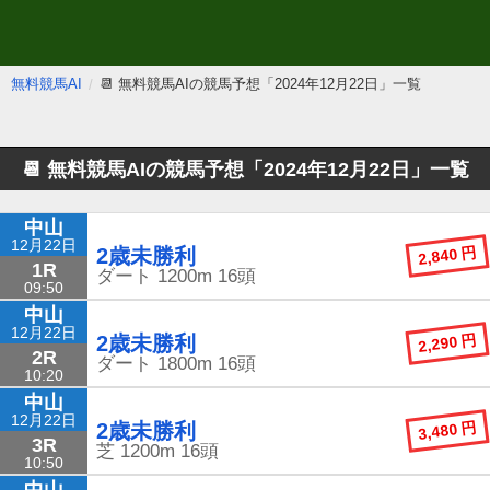
無料競馬AI
📆 無料競馬AIの競馬予想「2024年12月22日」一覧
📆 無料競馬AIの競馬予想
「2024年12月22日」一覧
中山
12月22日
2,840 円
2歳未勝利
1R
ダート
1200m
16頭
09:50
中山
12月22日
2,290 円
2歳未勝利
2R
ダート
1800m
16頭
10:20
中山
12月22日
3,480 円
2歳未勝利
3R
芝
1200m
16頭
10:50
中山