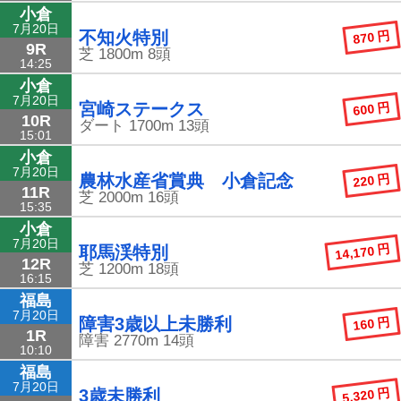
小倉
7月20日
870 円
不知火特別
9R
芝
1800m
8頭
14:25
小倉
7月20日
600 円
宮崎ステークス
10R
ダート
1700m
13頭
15:01
小倉
7月20日
220 円
農林水産省賞典 小倉記念
11R
芝
2000m
16頭
15:35
小倉
7月20日
14,170 円
耶馬渓特別
12R
芝
1200m
18頭
16:15
福島
7月20日
160 円
障害3歳以上未勝利
1R
障害
2770m
14頭
10:10
福島
7月20日
5,320 円
3歳未勝利