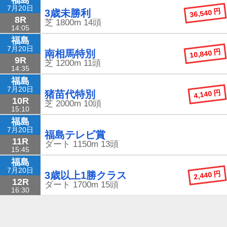
7月20日
36,540 円
3歳未勝利
8R
芝
1800m
14頭
14:05
福島
7月20日
10,840 円
南相馬特別
9R
芝
1200m
11頭
14:35
福島
7月20日
4,140 円
猪苗代特別
10R
芝
2000m
10頭
15:10
福島
7月20日
福島テレビ賞
11R
ダート
1150m
13頭
15:45
福島
7月20日
2,440 円
3歳以上1勝クラス
12R
ダート
1700m
15頭
16:30