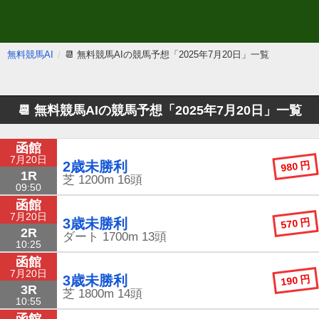
無料競馬AI
📆 無料競馬AIの競馬予想「2025年7月20日」一覧
📆 無料競馬AIの競馬予想
「2025年7月20日」一覧
函館
7月20日
980 円
2歳未勝利
1R
芝
1200m
16頭
09:50
函館
7月20日
570 円
3歳未勝利
2R
ダート
1700m
13頭
10:25
函館
7月20日
190 円
3歳未勝利
3R
芝
1800m
14頭
10:55
函館