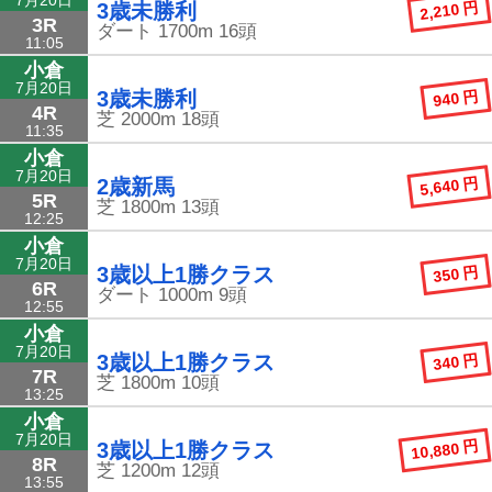
2,210 円
3歳未勝利
3R
ダート
1700m
16頭
11:05
小倉
7月20日
940 円
3歳未勝利
4R
芝
2000m
18頭
11:35
小倉
7月20日
5,640 円
2歳新馬
5R
芝
1800m
13頭
12:25
小倉
7月20日
350 円
3歳以上1勝クラス
6R
ダート
1000m
9頭
12:55
小倉
7月20日
340 円
3歳以上1勝クラス
7R
芝
1800m
10頭
13:25
小倉
7月20日
10,880 円
3歳以上1勝クラス
8R
芝
1200m
12頭
13:55