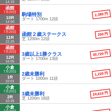
14:15
函館
7月20日
2,380 円
駒場特別
10R
ダート
1700m
12頭
14:50
函館
7月20日
250 円
函館２歳ステークス
11R
芝
1200m
12頭
15:25
函館
7月20日
30,720 円
3歳以上1勝クラス
12R
ダート
1700m
13頭
16:05
小倉
7月20日
1,220 円
2歳未勝利
1R
ダート
1000m
11頭
10:01
小倉
7月20日
24,610 円
3歳未勝利
2R
芝
1200m
18頭
10:35
小倉
7月20日