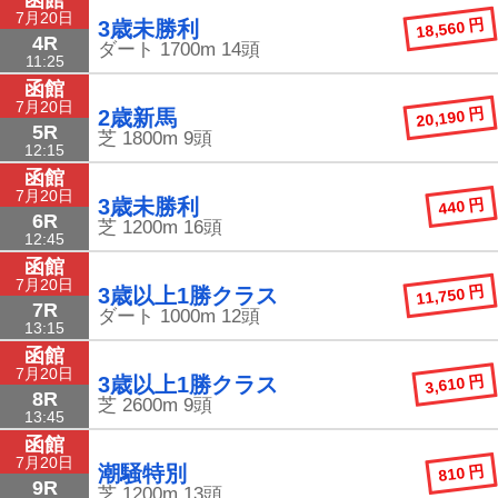
7月20日
18,560 円
3歳未勝利
4R
ダート
1700m
14頭
11:25
函館
7月20日
20,190 円
2歳新馬
5R
芝
1800m
9頭
12:15
函館
7月20日
440 円
3歳未勝利
6R
芝
1200m
16頭
12:45
函館
7月20日
11,750 円
3歳以上1勝クラス
7R
ダート
1000m
12頭
13:15
函館
7月20日
3,610 円
3歳以上1勝クラス
8R
芝
2600m
9頭
13:45
函館
7月20日
810 円
潮騒特別
9R
芝
1200m
13頭