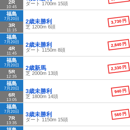
2R
ダート
1700m
15頭
10:45
福島
7月20日
3,730 円
2歳未勝利
3R
芝
1200m
6頭
11:15
福島
7月20日
2,840 円
2歳未勝利
4R
ダート
1150m
8頭
11:45
福島
7月20日
2,330 円
2歳新馬
5R
芝
2000m
13頭
12:35
福島
7月20日
940 円
3歳未勝利
6R
芝
1800m
14頭
13:05
福島
7月20日
560 円
3歳未勝利
7R
ダート
1150m
15頭
13:35
福島