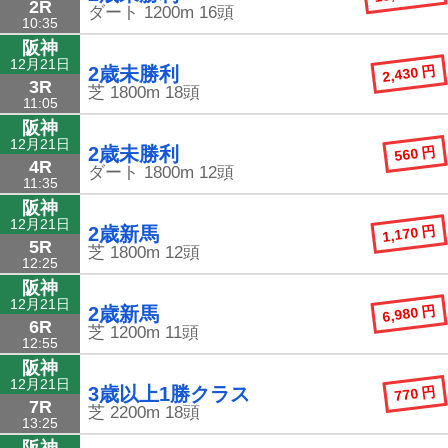
2R
ダート
1200m
16頭
10:35
阪神
12月21日
2,430 円
2歳未勝利
3R
芝
1800m
18頭
11:05
阪神
12月21日
560 円
2歳未勝利
4R
ダート
1800m
12頭
11:35
阪神
12月21日
1,170 円
2歳新馬
5R
芝
1800m
12頭
12:25
阪神
12月21日
6,980 円
2歳新馬
6R
芝
1200m
11頭
12:55
阪神
12月21日
770 円
3歳以上1勝クラス
7R
芝
2200m
18頭
13:25
阪神