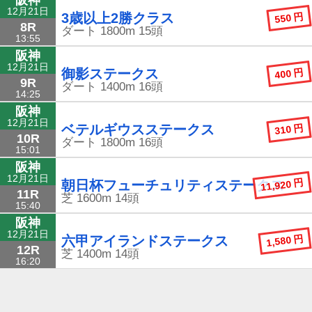
12月21日
550 円
3歳以上2勝クラス
8R
ダート
1800m
15頭
13:55
阪神
12月21日
400 円
御影ステークス
9R
ダート
1400m
16頭
14:25
阪神
12月21日
310 円
ベテルギウスステークス
10R
ダート
1800m
16頭
15:01
阪神
12月21日
11,920 円
朝日杯フューチュリティステークス
11R
芝
1600m
14頭
15:40
阪神
12月21日
1,580 円
六甲アイランドステークス
12R
芝
1400m
14頭
16:20