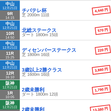
中山
12月21日
4,440 円
チバテレ杯
9R
芝
2000m
11頭
14:15
中山
12月21日
570 円
北総ステークス
10R
ダート
1800m
15頭
14:50
中山
12月21日
220 円
ディセンバーステークス
11R
芝
1800m
16頭
15:25
中山
12月21日
3,880 円
3歳以上2勝クラス
12R
芝
1600m
16頭
16:10
阪神
12月21日
1,790 円
2歳未勝利
1R
ダート
1800m
12頭
10:05
阪神
12月21日
13,380 円
2歳未勝利