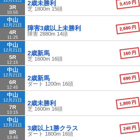
3,410 円
2歳未勝利
3R
芝
1800m
15頭
10:55
中山
12月21日
2,680 円
障害3歳以上未勝利
4R
障害
2880m
14頭
11:25
中山
12月21日
160 円
2歳新馬
5R
芝
1600m
16頭
12:15
中山
12月21日
690 円
2歳新馬
6R
ダート
1200m
16頭
12:45
中山
12月21日
1,800 円
2歳未勝利
7R
芝
1600m
16頭
13:15
中山
12月21日
240 円
3歳以上1勝クラス
8R
ダート
1800m
16頭
13:45