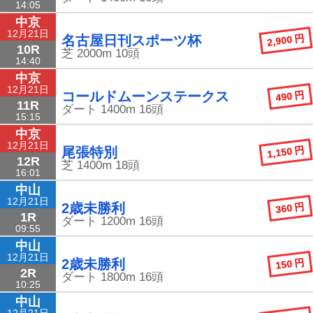
14:05
中京
12月21日
2,900 円
名古屋日刊スポーツ杯
10R
芝
2000m
10頭
14:40
中京
12月21日
490 円
コールドムーンステークス
11R
ダート
1400m
16頭
15:15
中京
12月21日
1,150 円
尾張特別
12R
芝
1400m
18頭
16:01
中山
12月21日
360 円
2歳未勝利
1R
ダート
1200m
16頭
09:55
中山
12月21日
150 円
2歳未勝利
2R
ダート
1800m
16頭
10:25
中山
12月21日