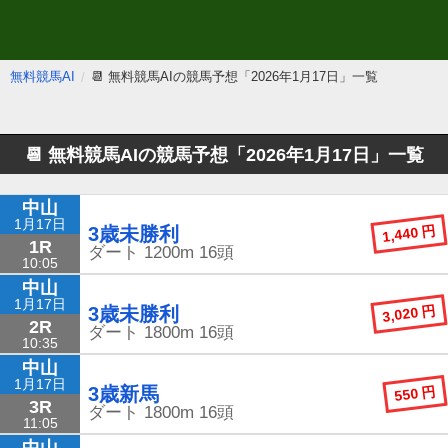
無料競馬AI
📆 無料競馬AIの競馬予想「2026年1月17日」一覧
📆 無料競馬AIの競馬予想
「2026年1月17日」一覧
中山
1月17日
1,440 円
3歳未勝利
1R
ダート
1200m
16頭
10:05
中山
1月17日
3,020 円
3歳未勝利
2R
ダート
1800m
16頭
10:35
中山
1月17日
550 円
3歳新馬
3R
ダート
1800m
16頭
11:05
中山