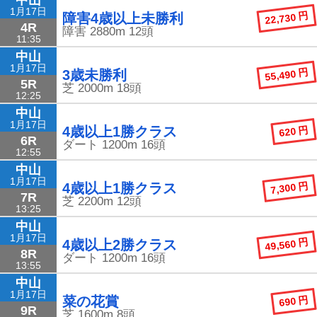
1月17日
22,730 円
障害4歳以上未勝利
4R
障害
2880m
12頭
11:35
中山
1月17日
55,490 円
3歳未勝利
5R
芝
2000m
18頭
12:25
中山
1月17日
620 円
4歳以上1勝クラス
6R
ダート
1200m
16頭
12:55
中山
1月17日
7,300 円
4歳以上1勝クラス
7R
芝
2200m
12頭
13:25
中山
1月17日
49,560 円
4歳以上2勝クラス
8R
ダート
1200m
16頭
13:55
中山
1月17日
690 円
菜の花賞
9R
芝
1600m
8頭