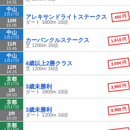
14:31
中山
1月17日
450 円
アレキサンドライトステークス
10R
ダート
1800m
16頭
15:05
中山
1月17日
1,610 円
カーバンクルステークス
11R
芝
1200m
16頭
15:45
中山
1月17日
3,000 円
4歳以上2勝クラス
12R
芝
1200m
16頭
16:25
京都
1月17日
3,960 円
3歳未勝利
1R
ダート
1800m
10頭
09:50
京都
1月17日
9,980 円
3歳未勝利
2R
ダート
1200m
16頭
10:20
京都
1月17日