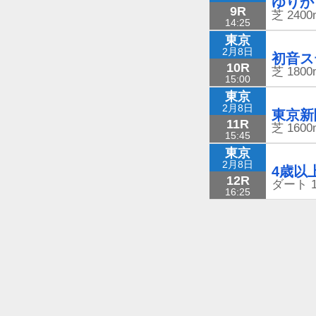
ゆりか
9R
芝
2400
14:25
東京
2月8日
初音ス
10R
芝
1800
15:00
東京
2月8日
東京新
11R
芝
1600
15:45
東京
2月8日
4歳以
12R
ダート
16:25