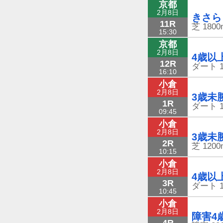
京都
2月8日
きさら
11R
芝
1800
15:30
京都
2月8日
4歳以
12R
ダート
16:10
小倉
2月8日
3歳未
1R
ダート
09:45
小倉
2月8日
3歳未
2R
芝
1200
10:15
小倉
2月8日
4歳以
3R
ダート
10:45
小倉
2月8日
障害4
4R