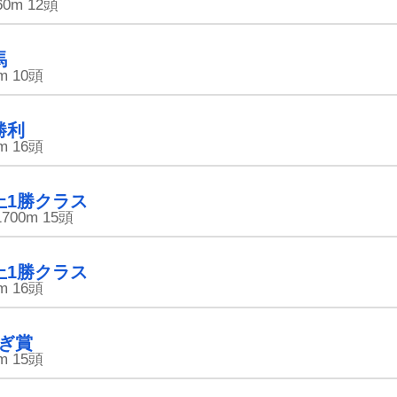
60m
12頭
馬
m
10頭
勝利
m
16頭
上1勝クラス
1700m
15頭
上1勝クラス
m
16頭
ぎ賞
[PR]田中さんを大富豪にするだけ
m
15頭