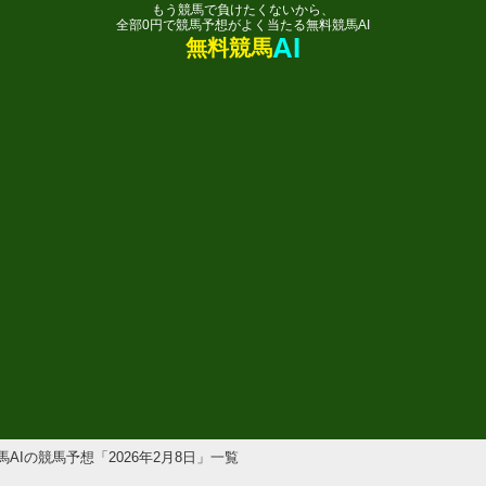
もう競馬で負けたくないから、
全部0円で競馬予想がよく当たる無料競馬AI
AI
無料競馬
競馬AIの競馬予想「2026年2月8日」一覧