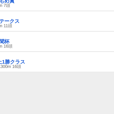
もめ賞
m
7頭
テークス
m
11頭
聞杯
m
16頭
上1勝クラス
1300m
16頭