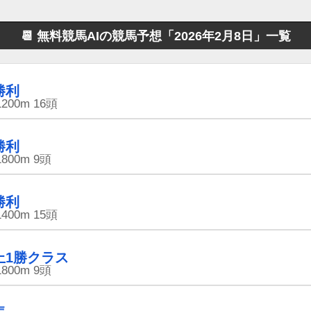
📆 無料競馬AIの競馬予想
「2026年2月8日」一覧
勝利
1200m
16頭
勝利
1800m
9頭
勝利
1400m
15頭
上1勝クラス
1800m
9頭