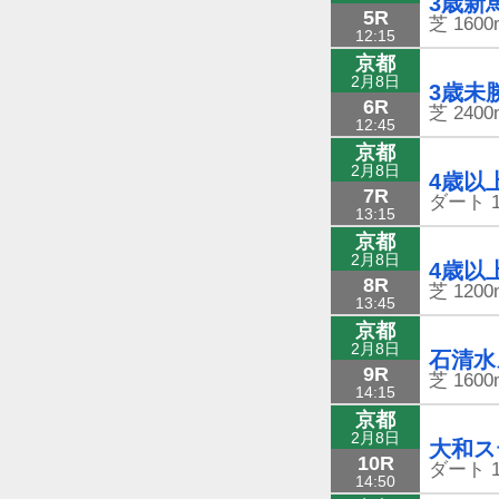
3歳新
5R
芝
1600
12:15
京都
2月8日
3歳未
6R
芝
2400
12:45
京都
2月8日
4歳以
7R
ダート
13:15
京都
2月8日
4歳以
8R
芝
1200
13:45
京都
2月8日
石清水
9R
芝
1600
14:15
京都
2月8日
大和ス
10R
ダート
14:50