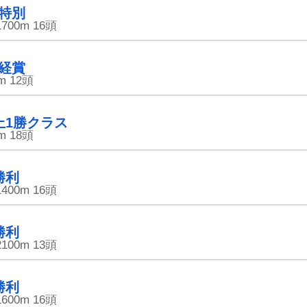
特別
タップ＆放置で田中さんを大富豪に育てて
遊んで稼げるゆる〜い育成ゲーム。
1700m
16頭
登録不要・完全無料で今すぐスタート！
経賞
m
12頭
上1勝クラス
m
18頭
勝利
1400m
16頭
勝利
2100m
13頭
勝利
1600m
16頭