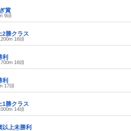
ぎ賞
m
9頭
上2勝クラス
1200m
16頭
勝利
1700m
16頭
勝利
m
17頭
上1勝クラス
1000m
14頭
歳以上未勝利