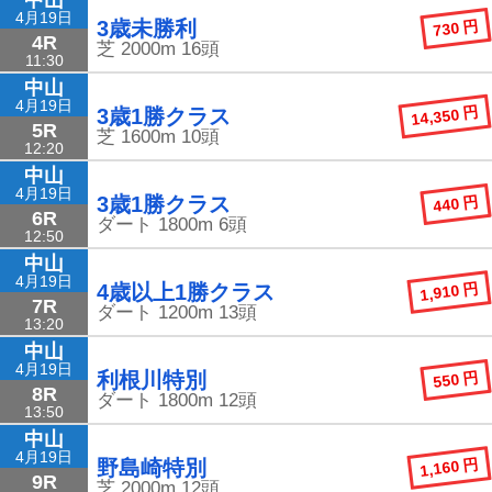
4月19日
730 円
3歳未勝利
4R
芝
2000m
16頭
11:30
中山
4月19日
14,350 円
3歳1勝クラス
5R
芝
1600m
10頭
12:20
中山
4月19日
440 円
3歳1勝クラス
6R
ダート
1800m
6頭
12:50
中山
4月19日
1,910 円
4歳以上1勝クラス
7R
ダート
1200m
13頭
13:20
中山
4月19日
550 円
利根川特別
8R
ダート
1800m
12頭
13:50
中山
4月19日
1,160 円
野島崎特別
9R
芝
2000m
12頭