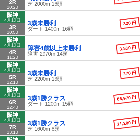
2R
芝
2000m
16頭
10:20
阪神
4月19日
320 円
3歳未勝利
3R
ダート
1400m
16頭
10:50
阪神
4月19日
3,810 円
障害4歳以上未勝利
4R
障害
2970m
14頭
11:20
阪神
4月19日
270 円
3歳未勝利
5R
芝
2200m
13頭
12:10
阪神
4月19日
86,970 円
3歳1勝クラス
6R
ダート
1200m
15頭
12:40
阪神
4月19日
11,200 円
3歳1勝クラス
7R
芝
1600m
8頭
13:10
阪神