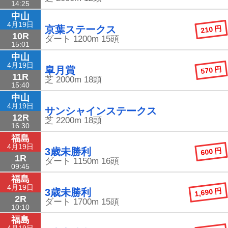
14:25
中山
4月19日
210 円
京葉ステークス
10R
ダート
1200m
15頭
15:01
中山
4月19日
570 円
皐月賞
11R
芝
2000m
18頭
15:40
中山
4月19日
サンシャインステークス
12R
芝
2200m
18頭
16:30
福島
4月19日
600 円
3歳未勝利
1R
ダート
1150m
16頭
09:45
福島
4月19日
1,690 円
3歳未勝利
2R
ダート
1700m
15頭
10:10
福島
4月19日