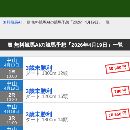
無料競馬AI
📆 無料競馬AIの競馬予想「2026年4月19日」一覧
📆 無料競馬AIの競馬予想
「2026年4月19日」一覧
中山
4月19日
30,380 円
3歳未勝利
1R
ダート
1800m
12頭
10:00
中山
4月19日
780 円
3歳未勝利
2R
ダート
1200m
16頭
10:30
中山
4月19日
10,650 円
3歳未勝利
3R
ダート
1800m
14頭
11:00
中山