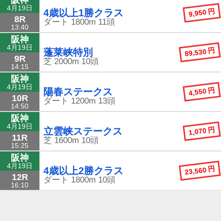
4月19日
9,950 円
4歳以上1勝クラス
8R
ダート
1800m
11頭
13:40
阪神
4月19日
89,530 円
蓬莱峡特別
9R
芝
2000m
10頭
14:15
阪神
4月19日
4,550 円
陽春ステークス
10R
ダート
1200m
13頭
14:50
阪神
4月19日
1,070 円
立雲峡ステークス
11R
芝
1600m
10頭
15:25
阪神
4月19日
23,560 円
4歳以上2勝クラス
12R
ダート
1800m
10頭
16:10