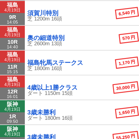
福島
4月19日
6,540 円
須賀川特別
9R
芝
1200m
16頭
14:05
福島
4月19日
570 円
奥の細道特別
10R
芝
2600m
13頭
14:40
福島
4月19日
1,170 円
福島牝馬ステークス
11R
芝
1800m
16頭
15:15
福島
4月19日
30,000 円
4歳以上1勝クラス
12R
ダート
1150m
15頭
16:01
阪神
4月19日
1,650 円
3歳未勝利
1R
ダート
1800m
16頭
09:50
阪神
4月19日
55,250 円
3歳未勝利