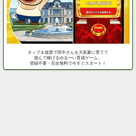
タップ＆放置で田中さんを大富豪に育てて
遊んで稼げるゆる〜い育成ゲーム。
登録不要・完全無料で今すぐスタート！