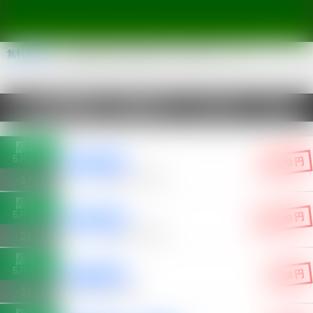
無料競馬AI
📆 無料競馬AIの競馬予想「2021年5月」一覧
📆 無料競馬AIの競馬予想
「2021年5月」一覧
阪神
5月1日
3,000 円
3歳未勝利
ダート
1800m
12頭
1R
阪神
5月1日
24,700 円
3歳未勝利
ダート
1400m
16頭
2R
阪神
5月1日
910 円
3歳未勝利
芝
1600m
18頭
3R