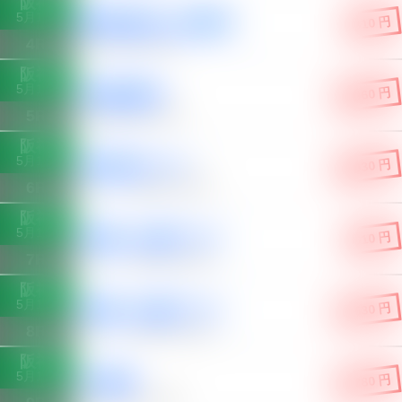
阪神
5月1日
810 円
障害4歳以上未勝利
芝
2970m
11頭
4R
阪神
5月1日
3,960 円
3歳未勝利
芝
1800m
15頭
5R
阪神
5月1日
4,930 円
3歳1勝クラス
ダート
1800m
11頭
6R
阪神
5月1日
610 円
4歳以上1勝クラス
ダート
1200m
15頭
7R
阪神
5月1日
1,530 円
4歳以上2勝クラス
ダート
1400m
15頭
8R
阪神
5月1日
2,780 円
矢車賞
芝
2200m
11頭