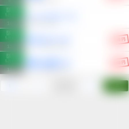
9R
阪神
5月1日
ストークステークス
芝
1600m
18頭
10R
阪神
5月1日
140 円
天王山ステークス
ダート
1200m
15頭
11R
阪神
5月1日
950 円
4歳以上2勝クラス
ダート
1800m
10頭
12R
前へ
1
…
9
10