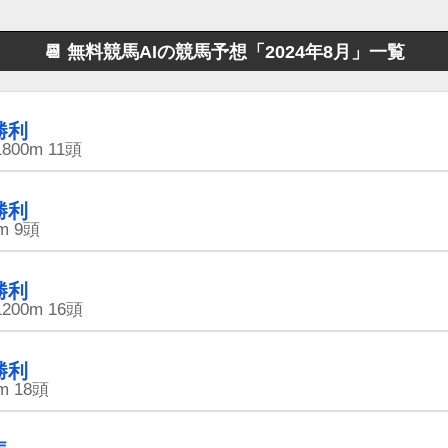
📆 無料競馬AIの競馬予想
「2024年8月」一覧
勝利
1800m
11頭
勝利
m
9頭
勝利
1200m
16頭
勝利
m
18頭