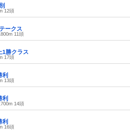
別
タップ＆放置で田中さんを大富豪に育てて
遊んで稼げるゆる〜い育成ゲーム。
m
12頭
登録不要・完全無料で今すぐスタート！
テークス
1800m
11頭
上1勝クラス
m
17頭
勝利
m
13頭
勝利
1700m
14頭
勝利
m
16頭