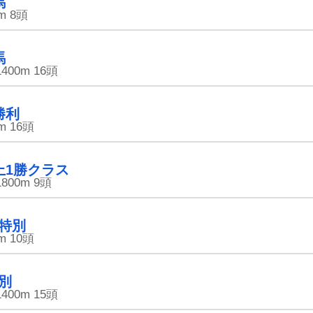
馬
m
8頭
馬
1400m
16頭
勝利
m
16頭
上1勝クラス
1800m
9頭
特別
m
10頭
別
1400m
15頭