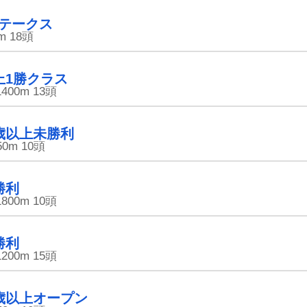
テークス
m
18頭
上1勝クラス
1400m
13頭
歳以上未勝利
50m
10頭
勝利
1800m
10頭
勝利
1200m
15頭
歳以上オープン