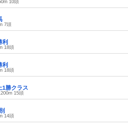
50m
10頭
馬
m
7頭
勝利
m
18頭
勝利
m
18頭
上1勝クラス
1200m
15頭
別
[PR]田中さんを大富豪にするだけ
m
14頭