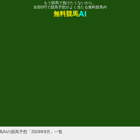
もう競馬で負けたくないから、
全部0円で競馬予想がよく当たる無料競馬AI
AI
無料競馬
競馬AIの競馬予想「2024年8月」一覧