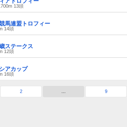
ィアトロフィー
1700m
13頭
競馬連盟トロフィー
m
14頭
歳ステークス
m
12頭
シアカップ
m
16頭
2
…
9