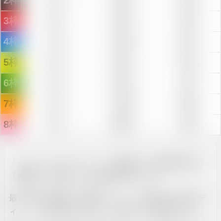
2枠
439頭
（22.551%）
（7.061%）
149頭
55頭
3枠
697頭
（21.377%）
（7.89%）
182頭
67頭
4枠
795頭
（22.893%）
（8.427%）
213頭
61頭
5枠
832頭
（25.6%）
（7.331%）
210頭
72頭
6枠
846頭
（24.822%）
（8.51%）
184頭
58頭
7枠
862頭
（21.345%）
（6.728%）
200頭
70頭
8枠
873頭
（22.909%）
（8.018%）
「インディアトロフィー」の枠番による競馬予想は
「
外枠
」が有利になる可能性が高いです。
最も有利な枠番は「
6枠
」です。《
サラサハウプリテ
ィ
》、《
クラヴィコード
》が6枠なので要注目です。