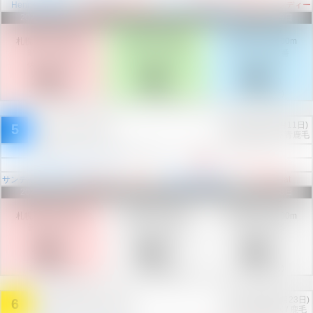
Henny Hughes
Beautiful Moment
サンデーサイレンス
ソルティーレディー
2024年08月18日
2024年06月22日
2024年06月09日
3歳以上1勝
3歳以上1勝
3歳以上1勝
札幌 ダート 1700m
函館 ダート 1700m
函館 ダート 1700m
晴 良 6枠 9番
曇 良 8枠 8番
小雨 良 2枠 2番
佐々木 大輔
佐々木 大輔
坂井 瑠星
1着
3着
2着
/14頭
/8頭
/12頭
1:47.5 (先行)
1:45.3 (先行)
1:44.6 (先行)
3歳 (2021年02月11日)
5
クォーツァイト
牝馬
/
関東所属
/
青鹿毛
調教師：斎藤 誠
生産者：追分ファーム
馬主：Ｇ１レーシング
/
/
父馬：ダイワメジャー
母馬：ハニージェイド
サンデーサイレンス
スカーレットブーケ
Harlans Holiday
Hard Hat
2024年08月03日
2024年06月29日
2024年06月08日
3歳以上1勝
3歳以上1勝
3歳以上1勝
札幌 ダート 1700m
函館 ダート 1700m
函館 ダート 1700m
曇 良 5枠 7番
晴 良 1枠 1番
晴 良 1枠 1番
斎藤 新
鮫島 克駿
斎藤 新
1着
9着
4着
/14頭
/12頭
/14頭
1:45.3 (先行)
1:46.8 (追込)
1:45.5 (差し)
5歳 (2019年04月23日)
6
クロースコンバット
牡馬
/
関東所属
/
鹿毛