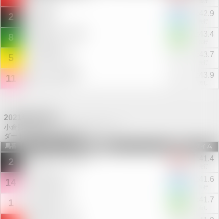
西村 淳也
3人気
逃げ
トウセツ
2
1:42.9
2
幸 英明
1人気
先行
タイキドミニオン
3
1:43.4
8
川田 将雅
2人気
先行
フェブタイズ
4
1:43.7
5
松山 弘平
8人気
先行
ゼンノミチザネ
5
1:43.9
11
秋山 真一郎
6人気
差し
2021年7月10日
小倉競馬場 10R インディアトロフィー
ダート 1700m 14頭 晴 重
馬番
馬名・騎手名
着順
タイム
ホッコーハナミチ
1
1:41.4
2
浜中 俊
2人気
先行
レプンカムイ
2
1:41.6
14
鮫島 克駿
1人気
先行
クリノホノオ
3
1:41.7
1
藤岡 康太
4人気
差し