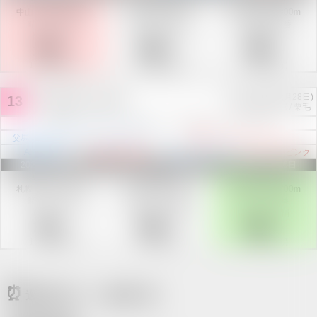
中山 ダート 1800m
小倉 ダート 1700m
京都 ダート 1800m
晴 重 4枠 4番
晴 良 8枠 12番
曇 良 8枠 10番
横山 和生
丹内 祐次
騎手不明
1着
8着
7着
/13頭
/13頭
/11頭
1:52.7 (先行)
1:47.6 (先行)
1:54.5 (先行)
5歳 (2019年02月28日)
13
スズカマジェスタ
牡馬
/
関西所属
/
栗毛
調教師：須貝 尚介
生産者：辻 牧場
馬主：永井 啓弍
/
/
父馬：マジェスティックウォリアー
母馬：ウェルノーテッド
A.P. Indy
Dream Supreme
ドリームジャーニー
ティックルピンク
2024年08月25日
2024年07月14日
2024年06月16日
ＷＡＳＪ３
駒場特別
檜山特別
札幌 ダート 1700m
函館 ダート 1700m
函館 ダート 1700m
晴 良 3枠 3番
晴 良 8枠 14番
雨 良 7枠 9番
Ｄ．レーン
佐々木 大輔
佐々木 大輔
7着
5着
3着
/13頭
/14頭
/11頭
1:47.2 (差し)
1:46.3 (差し)
1:45.2 (差し)
⏰
過去5年のレース結果一覧