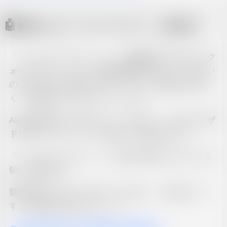
🤖
競馬AIによる「インディアトロフィー」競馬予想
「インディアトロフィー」で一番期待できるのは《
ク
ォーツァイト
》です。競馬AI指数の高さでいうと良い
のは《
オーバーザドリーム
》です。人気は意外と無
く、馬券を買うのをオススメします。
AIの競馬予想と人気がズレているのが、《
オーバーザ
ドリーム
》です。オッズは高くなる見込みです。
「インディアトロフィー」は強い馬が多いため、1点
狙いは危険です。
競馬予想から外して良さそうなのは、《
タシロ
》で
す。他の馬に注目しましょう。