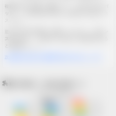
複勝率が高い枠番は「
5枠
」です。《
クロースコンバ
ット
》、《
キョウエイゲイル
》は5枠なので紐にオス
スメです。
逆に最も不利な枠番は「
7枠
」になります。《
ダノン
スウィッチ
》、《
レタラ
》は7枠となり枠番で考える
と期待薄でしょう。
次は騎手の分析での競馬予想も見てみましょう▼
🏇
騎手の同条件レース過去10年統計データ