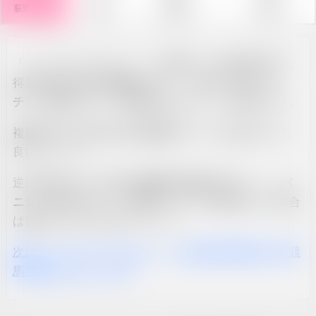
10回
3回
83回
荻野 琢真
（12.048%）
（3.614%）
「インディアトロフィー」の騎手による競馬予想で、
得意な騎手は
武 豊
騎手です。《
ダノンスウィッ
チ
》に騎乗します。勝利数も多いので、要注目です。
複勝率が高い騎手も
武 豊
騎手です。軸に選んでも
良いでしょう。
逆に期待できない騎手は
杉原 誠人
騎手です。《
バ
ニシングポイント
》に騎乗します。好材料がない場合
は買わないほうが良いでしょう。
次は「インディアトロフィー」出走馬の情報も見て競
馬予想をしましょう▼