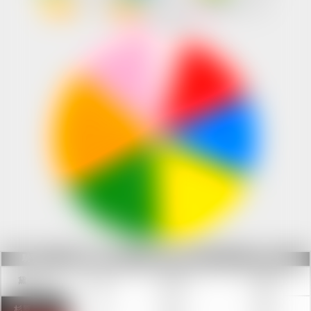
騎手名
総騎乗回数
3着以内回数
1着回数
27回
10回
191回
黛 弘人
（14.136%）
（5.235%）
0回
0回
2回
杉原 誠人