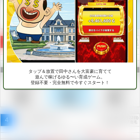
札幌 芝 1500m
札幌 芝 1500m
東京 芝 1600m
晴 良 5枠 5番
曇 良 3枠 4番
晴 良 4枠 5番
浜中 俊
浜中 俊
北村 宏司
5着
8着
2着
/12頭
/14頭
/14頭
1:28.3 (差し)
1:28.4 (追込)
1:32.7 (追込)
5歳 (2019年05月06日)
3
コブラ
牡馬
/
関東所属
/
黒鹿毛
調教師：菊沢 隆徳
生産者：大北牧場
馬主：高瀬 正志
/
/
父馬：ダノンレジェンド
母馬：インマイラヴ
Macho Uno
My Goodness
ダンスインザダーク
ラヴリーエリ
2024年06月22日
2024年05月04日
2024年03月23日
タップ＆放置で田中さんを大富豪に育てて
日野特別
4歳以上2勝
4歳以上2勝
遊んで稼げるゆる〜い育成ゲーム。
東京 ダート 1600m
東京 ダート 1600m
中山 ダート 1800m
登録不要・完全無料で今すぐスタート！
晴 重 3枠 6番
晴 稍重 6枠 9番
曇 良 3枠 6番
三浦 皇成
三浦 皇成
三浦 皇成
4着
2着
6着
/16頭
/13頭
/16頭
1:36.0 (差し)
1:37.3 (先行)
1:54.5 (差し)
4歳 (2020年04月22日)
4
オーバーザドリーム
牡馬
/
関西所属
/
鹿毛
調教師：清水 久詞
生産者：平山牧場
馬主：槙 和美
/
/
父馬：ヘニーハウンド
母馬：マザーレイク