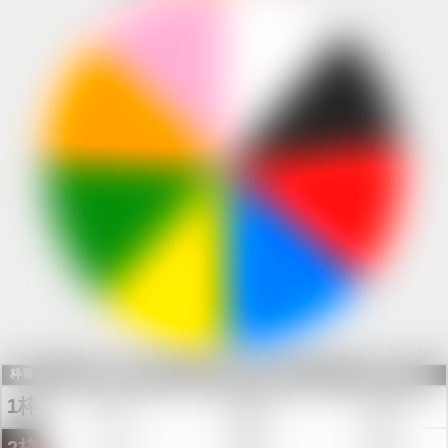
枠番
総出走頭数
3着以内頭数
1着頭数
99頭
31頭
1枠
441頭
（22.448%）
（7.029%）
99頭
31頭