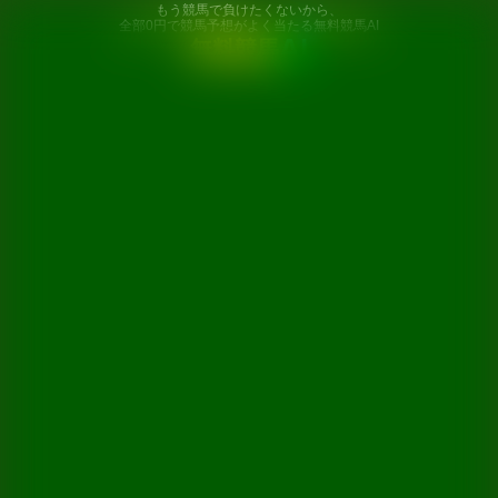
もう競馬で負けたくないから、
全部0円で競馬予想がよく当たる無料競馬AI
AI
無料競馬