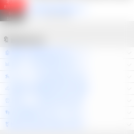
札幌
8月31日
インディアトロフィー
9R
ダート
1700m
13頭
14:15
🔖
競馬予想の目次
🤖 競馬AIの競馬予想を0円でゲット！
📊 勝っている馬の枠番は○番だった
🏇 このレースが得意な騎手はあの人
🐴 最新の出走馬情報で勝ち馬を発見
⏰ 過去レースの結果で傾向を分析
👣 あの脚質の馬に注目してみると…
⚧ 性別の10年分析で他を出し抜け！