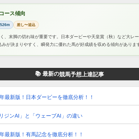
のコース傾向
526m
差し〜追込
と長く、末脚の切れ味が重要です。日本ダービーや天皇賞（秋）など大レ
込みが決まりやすく、瞬発力に優れた馬が好成績を収める傾向がありま
📚 最新の
競馬予想上達記事
26年最新版！日本ダービーを徹底分析！！
リジンAI」と「ウェーブAI」の違い
[PR]田中さんを大富豪にするだけ
25年最新版！有馬記念を徹底分析！！