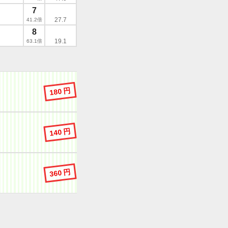
7
27.7
41.2倍
8
19.1
63.1倍
180 円
140 円
360 円