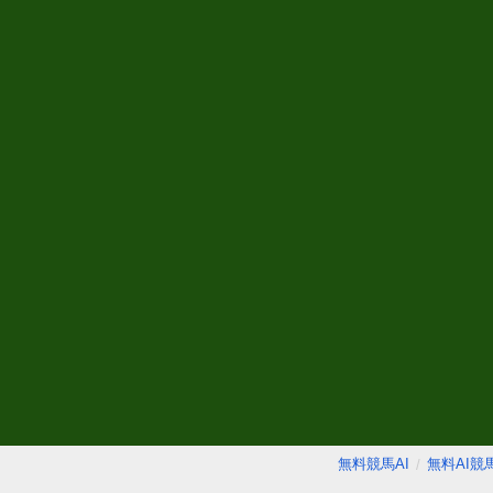
無料競馬AI
無料AI競