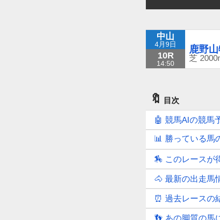
中山
4月9日
鹿野山
10R
芝
2000
14:50
🔖
目次
🤖 競馬AIの競
📊 勝っている
🏇 このレース
🐴 最新の出走
⏰ 過去レースの
👣 あの脚質の