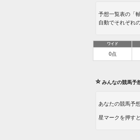
予想一覧表の「
自動でそれぞれ
ワイド
0点
⭐
みんなの競馬予
あなたの競馬予
星マークを押す