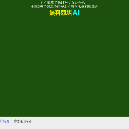
もう競馬で負けたくないから、
全部0円で競馬予想がよく当たる無料競馬AI
AI
無料競馬
馬予想
鹿野山特別