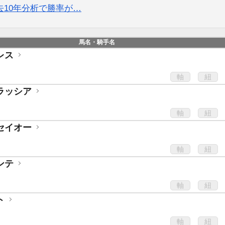
去10年分析で勝率が…
馬名・騎手名
レス
軸
紐
ラッシア
軸
紐
セイオー
軸
紐
ンテ
軸
紐
[PR]田中さんを大富豪にするだけ
ト
軸
紐