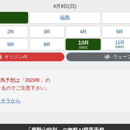
4月9日(日)
福島
2R
3R
4R
5R
10R
11R
8R
9R
WIN
5
WIN
5
オリジンAI
ウェーブ
競馬予想は「2023年」の
なるのでご注意下さい。
コチラから
「
鹿野山特別
」
の無料AI競馬予想