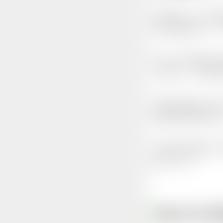
有馬記念とは中央
芝の2500mのレ
出走する競走馬は
て決まり、年末も
1着の競走馬に支
有馬記念1着を狙
2025年有馬記
分析します。
過去15年の有馬