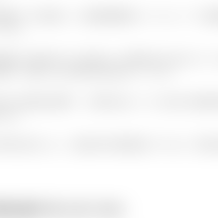
競馬の一年を締めくくる国内最高峰のレースとして、中山
ースです。
3歳以上の馬の中から11月半ば～12月初旬に行われるファ
相まって盛り上がる大変人気のあるレースです。
払われる賞金は5億円！この夢のあるレースに出走する競走
います。
念の予想に役立つよう、過去15年の有馬記念データから「勝
記念結果一覧（2010〜2024）