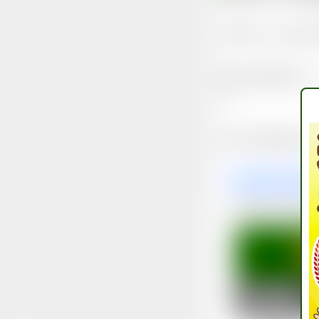
2010年から20
過去の有馬記念レ
ん！
各年の有馬記念の
2024年12月22
2024年12月22