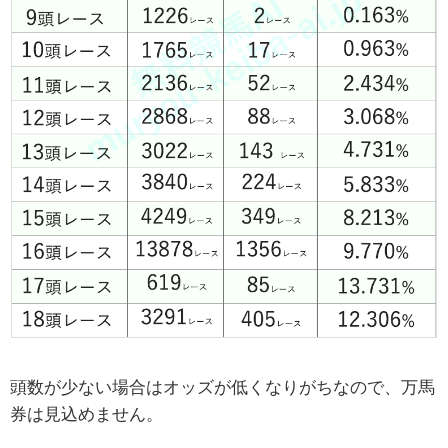
頭数が少ない場合はオッズが低くなりがちなので、万馬
券は見込めません。