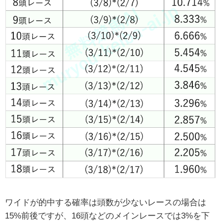
ワイドが的中する確率は頭数が少ないレースの場合は
15%前後ですが、16頭などのメインレースでは3%を下