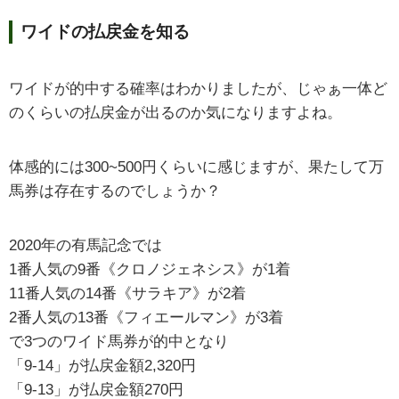
ワイドの払戻金を知る
ワイドが的中する確率はわかりましたが、じゃぁ一体ど
のくらいの払戻金が出るのか気になりますよね。
体感的には300~500円くらいに感じますが、果たして万
馬券は存在するのでしょうか？
2020年の有馬記念では
1番人気の9番《クロノジェネシス》が1着
11番人気の14番《サラキア》が2着
2番人気の13番《フィエールマン》が3着
で3つのワイド馬券が的中となり
「9-14」が払戻金額2,320円
「9-13」が払戻金額270円