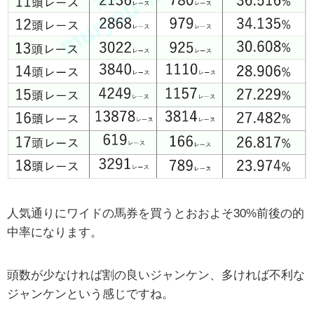
人気通りにワイドの馬券を買うとおおよそ30%前後の的
中率になります。
頭数が少なければ割の良いジャンケン、多ければ不利な
ジャンケンという感じですね。