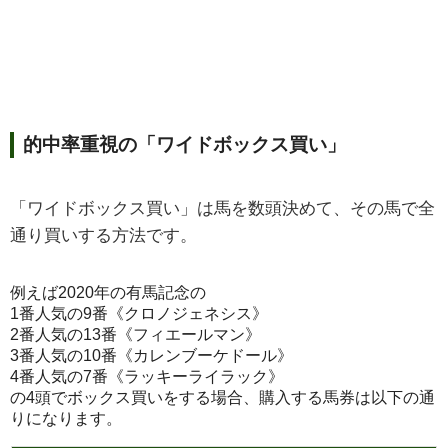
的中率重視の「ワイドボックス買い」
「ワイドボックス買い」は馬を数頭決めて、その馬で全
通り買いする方法です。
例えば2020年の有馬記念の
1番人気の9番《クロノジェネシス》
2番人気の13番《フィエールマン》
3番人気の10番《カレンブーケドール》
4番人気の7番《ラッキーライラック》
の4頭でボックス買いをする場合、購入する馬券は以下の通
りになります。