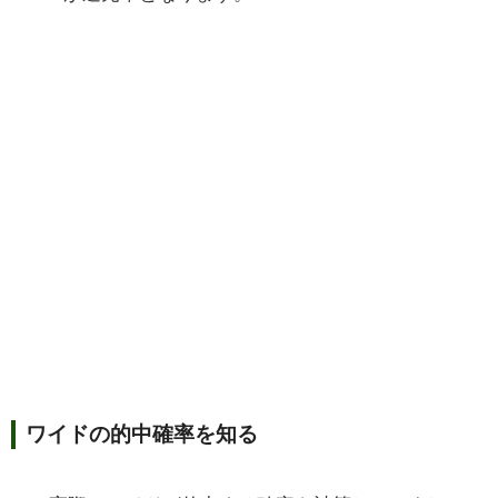
ワイドの的中確率を知る