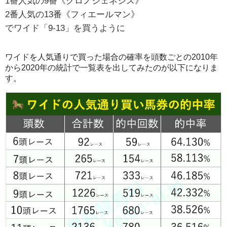
1番人気の9番《クロノジェネシス》
2番人気の13番《フィエールマン》
でワイド「9-13」を買うように
ワイドを人気通りで買った場合の確率を頭数ごとの2010年
から2020年の統計で一覧表を出してみたのが以下になりま
す。