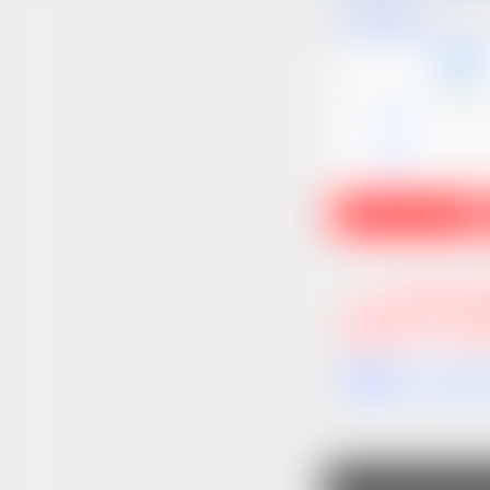
←7月12日(土)
函館
WIN
5
1R
7R
⚠️この記事のAI
過去のレースに
最新のレースは