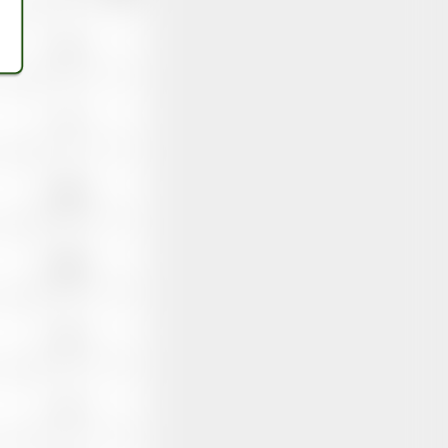
穴
6
57.3
11.1倍
穴
7
53.1
12.9倍
穴
13
50.7
39.2倍
穴
10
49.4
29.1倍
穴
9
46.4
25.5倍
穴
4
43.3
8.9倍
穴