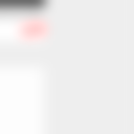
5年7月13日 17時23分
2,160 円