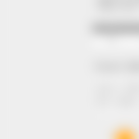
馬券購入の参考
ワイド
0点
⭐
みんなの「七夕賞
あなたの「七夕賞
星マークを押すと