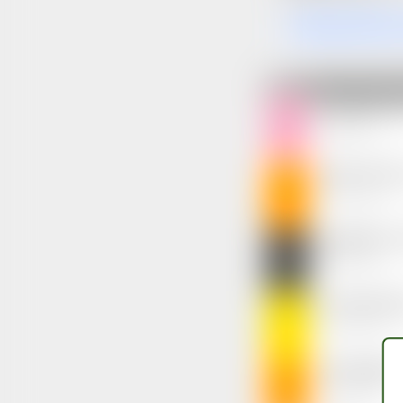
▼ 過去10年分
馬番
ドゥラドー
15
戸崎 圭太
セブンマジ
13
丸山 元気
コスモフリ
2
柴田 大知
シリウスコ
8
古川 吉洋
シルトホル
12
大野 拓弥