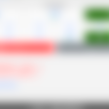
7月13日(日)
小倉
WIN
5
2R
3R
4R
5R
11R
10R
8R
9R
WIN
5
WIN
5
オリジンAI
ウェーブ
競馬予想は「2025年」の
なるのでご注意下さい。
コチラから
「
七夕賞
」
の無料AI競馬予想