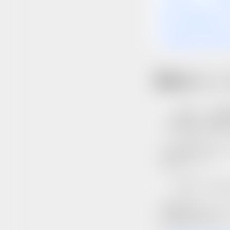
👣 あの脚質の
⚧ 性別の10年
🤖
競馬AIによる
「七夕賞」で競馬
で圧倒的な活躍
AIの競馬予想と
選びましょう。
「七夕賞」は強
競馬予想から外
他の馬に注目し