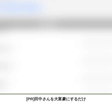
析での競馬予想で勝率が…
馬名・騎手名
レス
閉じ
[PR]田中さんを大富豪にするだけ
軸
紐
シャン
軸
紐
ーゲン
軸
紐
ルト
軸
紐
ン