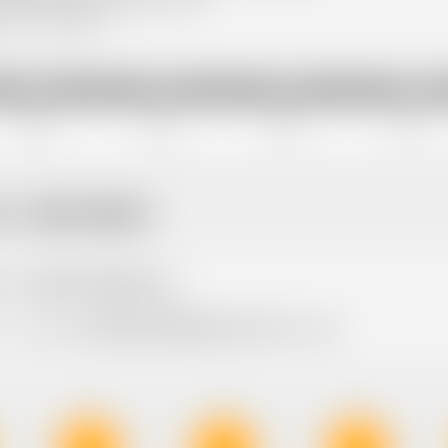
にしてください。
枠連
馬連
馬単
三連複
0点
0点
0点
0点
」AI競馬予想期待度
」AI競馬予想期待度は？
、みんなのAI競馬予想期待度が表示されます。
★
★
★
★