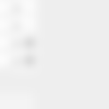
12
37.3
37.3倍
穴
11
32.9
32.9倍
穴
消
15
25.1
97.6倍
穴
消
14
19.1
59.2倍
穴