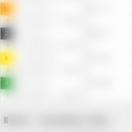
10
ハクサンアイリス
高橋 一哉
勝率:
4.3%
複勝率: 15.7% 平均着順: 8.5位
2
ルークススペイ
伊藤 圭三
勝率:
3.7%
複勝率: 18.5% 平均着順: 8.1位
6
トロピカルヒーロー
根本 康広
勝率:
2.8%
複勝率: 16.7% 平均着順: 7.8位
8
メモリーグラス
松永 康利
勝率:
0.0%
複勝率: 9.1% 平均着順: 8.5位
🧬
AI競馬ウェーブ血統×条件適性分析「長浜特別」