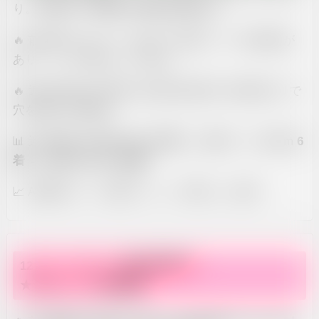
り。手替わりで激変の可能性を秘める。
🔥 前走芝からダートへ戻る。過去ダートで好走歴が
あり、コース替わりで一変も。
🔥 近走不振だが京都では1着の好走歴。舞台替わりで
穴を開ける可能性。
📊 近走成績: 京都芝1200m
7着
→ 京都ダート1400m
6
着
→ 阪神芝1200m
14着
📈 AI競馬ウェーブ調子トレンド予測: ↑ 上昇中
12
ワイノナオミ（国分優作騎手）
★★★☆☆【穴馬候補】