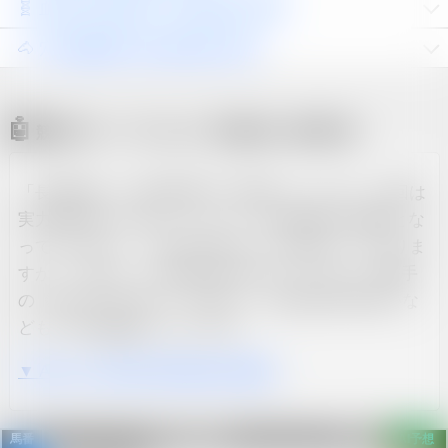
🧬 血統×条件適性で好走血統を発見
🐴 穴馬診断書で激走候補を発見
🤖
競馬AIウェーブによる「長浜特別」競馬予想
「長浜特別」の分析結果をご報告いたします。今回は
実力馬が揃った好メンバーで、AIの評価も大接戦とな
っております。《
ユウトザレン
》を本命としておりま
すが、《
アレ
》との差は紙一重でございます。3番手
の《
ポッドドンナー
》も含め、上位3頭のBOX買いな
ども一考の価値がございます。
▼ AIスコア分布で実力差を可視化
馬番
馬名・騎手名
人気
AI予想