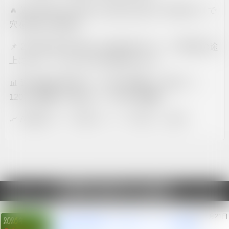
🔥 近走不振だが京都では3着の好走歴。舞台替わりで
穴を開ける可能性。
📌 2走前11着の大敗から前走7着に浮上。V字回復の途
上にあり、さらなる上昇が期待できる。
📊 近走成績: 阪神ダート1400m
7着
→ 京都ダート
1200m
11着
→ 阪神ダート1200m
10着
📈 AI競馬ウェーブ調子トレンド予測: ↑ 上昇中
📚 最新の
競馬予想上達記事
2026年5月21日
2026年最新版！日本ダービーを徹底分