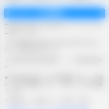
4
ユウトザレン（高杉吏麒騎手）
当AI予想の本命馬《
ユウトザレン
》にフォーカスして
ご紹介いたします。
📌 近走の着順が上昇傾向（3着→9着→4着→1着→2
着）。調子の波に乗っている。
📌 京都で過去1着の好走歴あり。コース適性は実証済
み。
📊 近走成績: 京都ダート1400m
3着
（4人気） → 京都
ダート1200m
9着
（2人気） → 東京ダート1300m
4着
（1人気）
📈 AI競馬ウェーブ調子トレンド予測: ↑ 上昇中