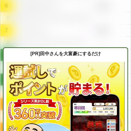
←
6
トロピカルヒーロー
横ばい
直近5走: 10着 ← 9着 ← 15着 ← 10着 ← 9着
↓
7
メイケイレイン
下降中
直近5走: 1着 ← 2着 ← 4着 ← 2着 ← 4着
閉じる
[PR]田中さんを大富豪にするだけ
↓
8
メモリーグラス
下降中
直近5走: 8着 ← 2着 ← 7着 ← 13着 ← 6着
↑
9
プリンスノット
上昇中
直近5走: 7着 ← 6着 ← 14着 ← 9着 ← 1着
↓
10
ハクサンアイリス
下降中
直近5走: 6着 ← 1着 ← 2着 ← 3着 ← 10着
←
11
ポッドドンナー
横ばい