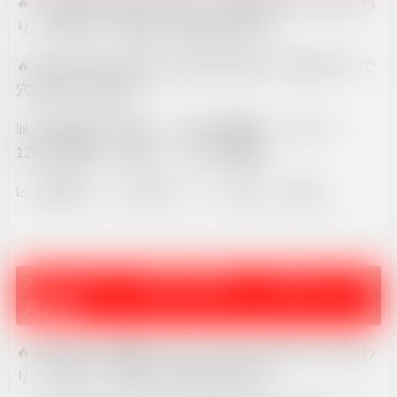
🔥 前走藤岡佑介騎手で6着→国分優作騎手に乗り替わ
り。手替わりで激変の可能性を秘める。
🔥 近走不振だが京都では2着の好走歴。舞台替わりで
穴を開ける可能性。
📊 近走成績: 京都ダート1400m
6着
→ 中京ダート
1200m
2着
→ 京都ダート1400m
3着
📈 AI競馬ウェーブ調子トレンド予測: ← 横ばい
3
サンガネーブ（北村友一騎手） ★★★☆☆【穴
馬候補】
🔥 前走松本大輝騎手で7着→北村友一騎手に乗り替わ
り。手替わりで激変の可能性を秘める。