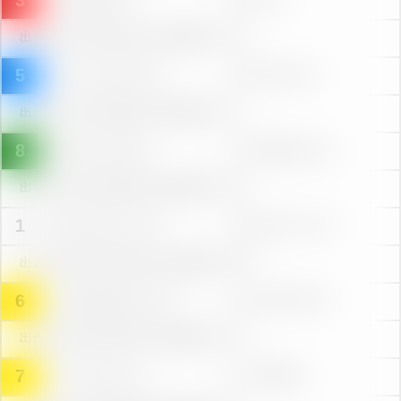
3
出走: 85回 勝率:
4.7%
複勝率: 21.2%
5
クリノキングマン
ラブリーデイ
出走: 22回 勝率:
4.5%
複勝率: 4.5%
8
メモリーグラス
イスラボニータ
出走: 55回 勝率:
3.6%
複勝率: 16.4%
1
タイガースパーク
リオンディーズ
出走: 108回 勝率:
1.9%
複勝率: 18.5%
6
トロピカルヒーロー
ビッグアーサー
出走: 68回 勝率:
1.5%
複勝率: 22.1%
7
メイケイレイン
レイデオロ