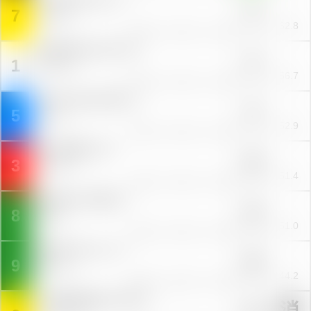
メイケイレイン
6
7
池添謙一
62.8
9.9倍
軸
紐
穴
タイガースパーク
9
1
田口貫太
56.7
58.2倍
軸
紐
穴
クリノキングマン
8
5
酒井学
52.9
27.6倍
軸
紐
穴
サンガネーブ
12
3
北村友一
51.4
122.7倍
軸
紐
穴
メモリーグラス
11
8
原優介
51.0
122.0倍
軸
紐
穴
プリンスノット
10
9
菱田裕二
44.2
83.3倍
軸
紐
穴
トロピカルヒーロー
消