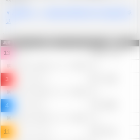
▼ AI競馬ウェーブ血統×条件適性分析で好走血統を発
見
馬番
馬名
調教師
13
アレ
中内田 充正
勝率:
16.2%
複勝率: 41.6% 平均着順: 5.3位
3
サンガネーブ
田中 克典
勝率:
11.5%
複勝率: 27.6% 平均着順: 6.2位
4
ユウトザレン
千田 輝彦
勝率:
10.5%
複勝率: 27.3% 平均着順: 7.0位
11
ポッドドンナー
辻野 泰之