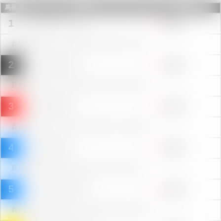
馬番
馬名
調子
↑
1
タイガースパーク
上昇中
直近5走: 6着 ← 11着 ← 6着 ← 2着 ← 7着
↑
2
ルークススペイ
上昇中
直近5走: 2着 ← 11着 ← 4着 ← 1着 ← 3着
↑
3
サンガネーブ
上昇中
直近5走: 7着 ← 11着 ← 10着 ← 7着 ← 3着
↑
4
ユウトザレン
上昇中
直近5走: 3着 ← 9着 ← 4着 ← 1着 ← 2着
↑
5
クリノキングマン
上昇中
直近5走: 15着 ← 6着 ← 11着 ← 5着 ← 1着