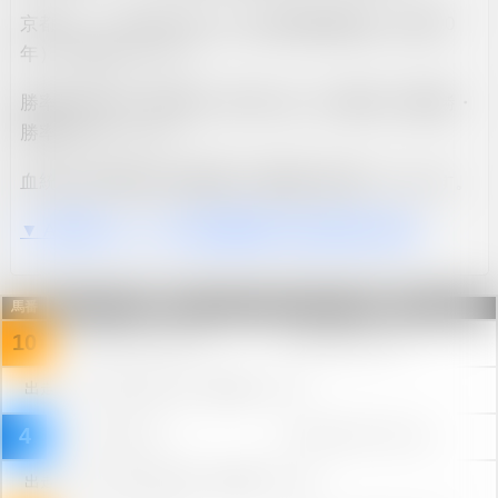
京都ダート1400m付近での父馬別産駒成績（過去10
年）を分析しました。
勝率が最も高い血統は
ハクサンムーン
産駒（6戦1勝・
勝率16.7%）です。
血統の条件適性は馬券検討の重要な材料となります。
▼ AI競馬ウェーブ穴馬診断書で激走候補を発見
馬番
馬名
父馬
10
ハクサンアイリス
ハクサンムーン
出走: 6回 勝率:
16.7%
複勝率: 16.7%
4
ユウトザレン
ゴールドドリーム
出走: 22回 勝率:
13.6%
複勝率: 27.3%