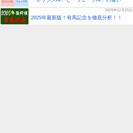
2025年12月25日
2025年最新版！有馬記念を徹底分析！！