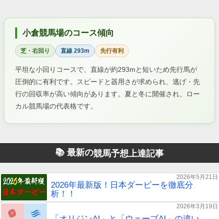
小倉競馬場のコース傾向
芝・右回り
直線 293m
先行有利
平坦な小回りコースで、直線が約293mと短いため先行馬が
圧倒的に有利です。スピードと器用さが求められ、逃げ・先
行の回収率が高い傾向があります。夏と冬に開催され、ロー
カル競馬場の代表格です。
📚 最新の
競馬予想上達記事
2026年5月21日
2026年最新版！日本ダービーを徹底分
析！！
2026年3月19日
「オリジンAI」と「ウェーブAI」の違い