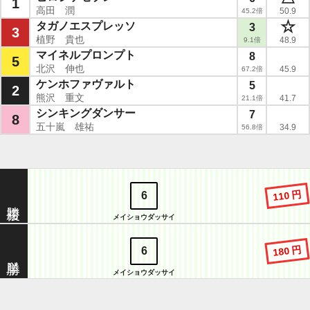
1
高田 潤
50.9
45.2倍
☆
タガノエスプレッソ
3
3
植野 貴也
48.9
9.1倍
マイネルプロンプト
8
5
北沢 伸也
45.9
67.2倍
ケンホファヴァルト
5
2
熊沢 重文
41.7
21.1倍
シンキングダンサー
7
8
五十嵐 雄祐
34.9
56.8倍
110 円
6
メイショウダッサイ
180 円
6
メイショウダッサイ