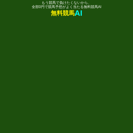
もう競馬で負けたくないから、
全部0円で競馬予想がよく当たる無料競馬AI
AI
無料競馬