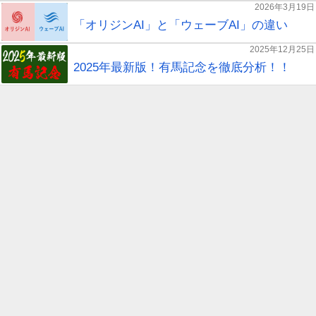
2026年3月19日
「オリジンAI」と「ウェーブAI」の違い
2025年12月25日
2025年最新版！有馬記念を徹底分析！！