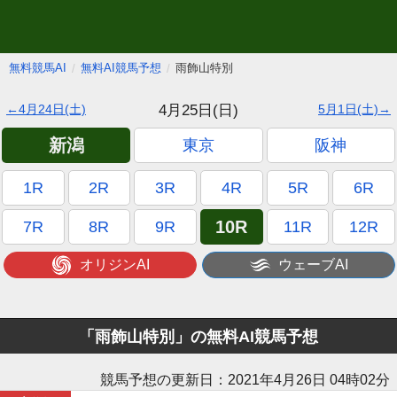
無料競馬AI
無料AI競馬予想
雨飾山特別
4月25日(日)
←4月24日(土)
5月1日(土)→
新潟
東京
阪神
1R
2R
3R
4R
5R
6R
10R
7R
8R
9R
11R
12R
オリジンAI
ウェーブAI
「
雨飾山特別
」
の無料AI競馬予想
競馬予想の更新日：
2021年4月26日 04時02分