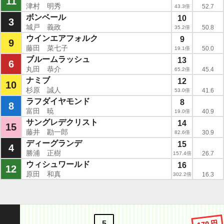
11
津村 明秀
52.7
43.3倍
ボンベール
10
3
城戸 義政
50.8
35.2倍
ウインエアフォルク
9
9
藤田 菜七子
50.0
19.1倍
ブルームラッシュ
13
6
丸田 恭介
45.4
65.2倍
ナミブ
12
10
杉原 誠人
41.6
53.0倍
ラフダイヤモンド
8
8
富田 暁
40.9
19.0倍
サングレデクリスト
14
15
藤井 勘一郎
30.9
82.6倍
ディーグランデ
15
4
勝浦 正樹
26.7
157.4倍
ウィシュワールド
16
12
原田 和真
16.3
302.2倍
170 円
5