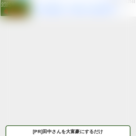
2025年12月25日
2025年最新版！有馬記念を徹底分析！！
[PR]田中さんを大富豪にするだけ