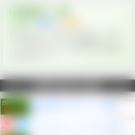
東京競馬場のコース傾向
芝・左回り
直線 526m
差し〜追込
直線が約526mと長く、末脚の切れ味が重要です。日本ダー
ビーや天皇賞（秋）など大レースが多数開催されます。差
し・追い込みが決まりやすく、瞬発力に優れた馬が好成績を
収める傾向があります。
📚 最新の
競馬予想上達記事
2026年5月21日
2026年最新版！日本ダービーを徹底分
析！！
2026年3月19日
「オリジンAI」と「ウェーブAI」の違い