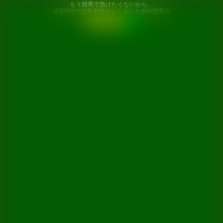
もう競馬で負けたくないから、
全部0円で競馬予想がよく当たる無料競馬AI
AI
無料競馬