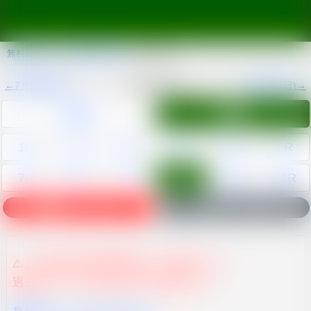
無料競馬AI
無料AI競馬予想
豊栄特別
7月24日(土)
←7月18日(日)
7月25日(日)→
新潟
函館
1R
2R
3R
4R
5R
6R
10R
7R
8R
9R
11R
12R
オリジンAI
ウェーブAI
⚠️この記事のAI競馬予想は「2021年」の
過去のレースになるのでご注意下さい。