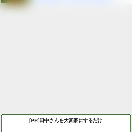
[PR]田中さんを大富豪にするだけ