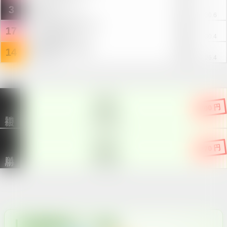
ベストクィーン
17
3
斎藤 新
30.6
211.8倍
シュバルツボンバー
12
17
石川 裕紀人
30.4
50.1倍
スズカクローカス
15
14
中井 裕二
26.4
181.5倍
200 円
8
ヴィジュネル
270 円
8
ヴィジュネル
新潟競馬場のコース傾向