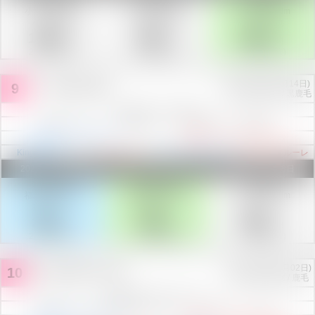
小倉 芝 2000m
新潟 芝 2000m
小倉 芝 2000m
小崎 綾也
小崎 綾也
小崎 綾也
13位
5位
3位
/15頭
/14頭
/18頭
2:05.7 (差し)
2:01.6 (差し)
2:00.5 (差し)
4歳 (2018年02月14日)
9
トーホウバロン
牡馬
/
関西所属
/
黒鹿毛
馬名由来：冠名＋男爵
調教師：石坂 公一
生産者：シンボリ牧場
馬主：東豊物産
/
/
父馬：キングカメハメハ
母馬：スイートマトルーフ
Kingmambo
マンファス
スペシャルウィーク
スイートフルーレ
2021年11月13日
2021年10月30日
2021年09月18日
磐梯山特別
3歳以上1勝
金山特別
福島 芝 2600m
阪神 芝 2400m
中京 芝 2200m
菱田 裕二
和田 竜二
和田 竜二
2位
3位
6位
/14頭
/7頭
/13頭
2:41.5 (差し)
2:26.8 (先行)
2:13.9 (差し)
4歳 (2018年04月02日)
10
エリカヴァレリア
牝馬
/
関西所属
/
鹿毛
馬名由来：冠名＋人名より
調教師：杉山 晴紀
生産者：社台ファーム
馬主：三木 正浩
/
/