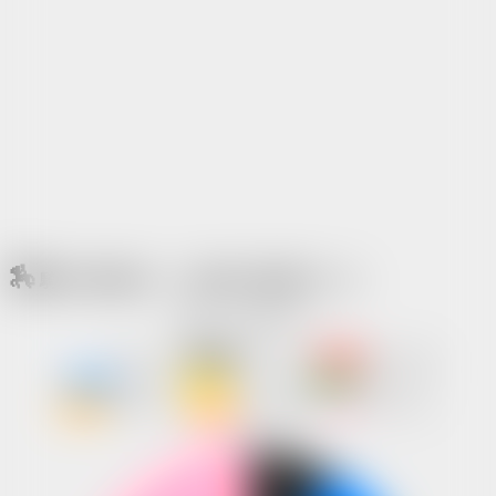
🏇
騎手の同条件レース過去10年統計データ