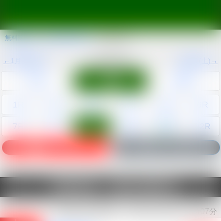
無料競馬AI
無料AI競馬予想
宝満山特別
1月30日(日)
←1月29日(土)
2月5日(土)→
小倉
中京
東京
1R
2R
3R
4R
5R
6R
11R
9R
7R
8R
10R
12R
WIN
5
オリジンAI
ウェーブAI
「
宝満山特別
」
の無料AI競馬予想
競馬予想の更新日：
2022年1月30日 17時07分