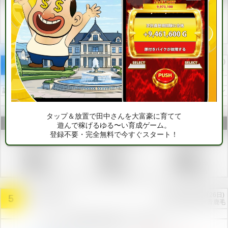
3歳以上1勝
富良野特別
3歳以上1勝
札幌 芝 2000m
札幌 芝 2000m
函館 芝 1800m
Ｃ．ルメール
荻野 琢真
荻野 琢真
4位
4位
4位
/16頭
/15頭
/11頭
2:01.4 (先行)
2:01.8 (差し)
1:48.9 (先行)
5歳 (2017年03月04日)
4
マイネルクロンヌ
牡馬
/
関東所属
/
鹿毛
馬名由来：冠名＋王冠（仏）
調教師：青木 孝文
生産者：小島牧場
馬主：サラブレッドクラブ・ラフィアン
/
/
父馬：オルフェーヴル
母馬：ナナヨーティアラ
ステイゴールド
オリエンタルアート
マイネルラヴ
ナナヨーストーム
タップ＆放置で田中さんを大富豪に育てて
2021年11月27日
2021年11月07日
2021年09月18日
遊んで稼げるゆる〜い育成ゲーム。
3歳以上1勝
3歳以上1勝
3歳以上1勝
登録不要・完全無料で今すぐスタート！
東京 芝 2400m
福島 芝 2000m
中山 芝 2000m
丹内 祐次
宮崎 北斗
宮崎 北斗
8位
7位
15位
/11頭
/16頭
/16頭
2:27.6 (逃げ)
2:01.0 (差し)
2:02.8 (追込)
4歳 (2018年05月26日)
5
ギンノサジ
牝馬
/
関東所属
/
青鹿毛
馬名由来：銀の匙。父名より連想
調教師：松永 康利
生産者：ビッグレッドファーム
/
/