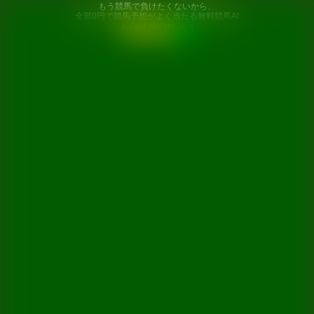
もう競馬で負けたくないから、
全部0円で競馬予想がよく当たる無料競馬AI
AI
無料競馬