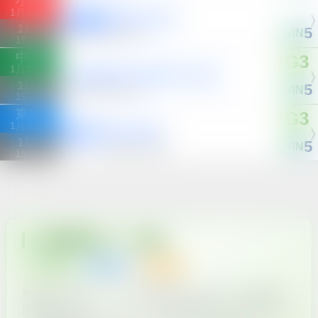
小倉
1月30日
巌流島ステークス
11R
5
芝
1200m
18頭
WIN
15:25
中京
G3
1月30日
シルクロードステークス
11R
5
芝
1200m
18頭
WIN
15:35
東京
G3
1月30日
根岸ステークス
11R
5
ダート
1400m
16頭
WIN
15:45
小倉競馬場のコース傾向
芝・右回り
直線 293m
先行有利
平坦な小回りコースで、直線が約293mと短いため先行馬が
圧倒的に有利です。スピードと器用さが求められ、逃げ・先