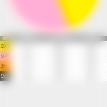
脚質
総出走頭数
3着以内頭数
1着頭数
35頭
17頭
逃げ
104頭
（33.653%）
（16.346%）
135頭
49頭
先行
299頭
（45.15%）
（16.387%）
54頭
12頭
差し
312頭
（17.307%）
（3.846%）
16頭
2頭
追込
305頭
（5.245%）
（0.655%）