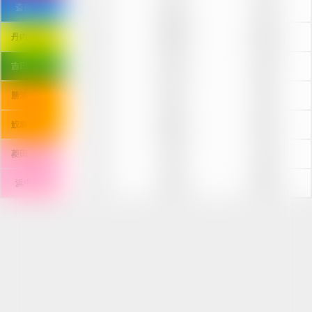
2回
1回
14回
斎藤 新
（14.285%）
（7.142%）
18回
6回
38回
丹内 祐次
（47.368%）
（15.789%）
9回
2回
33回
吉田 隼人
（27.272%）
（6.06%）
8回
4回
16回
勝浦 正樹
（50.0%）
（25.0%）
8回
2回
31回
鮫島 克駿
（25.806%）
（6.451%）
3回
1回
24回
菱田 裕二
（12.5%）
（4.166%）
7回
4回
21回
浜中 俊
（33.333%）
（19.047%）