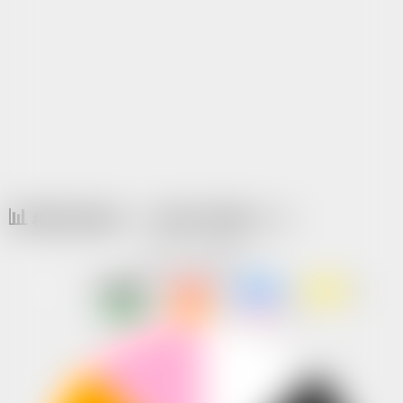
📊
枠番の同条件レース過去10年統計データ