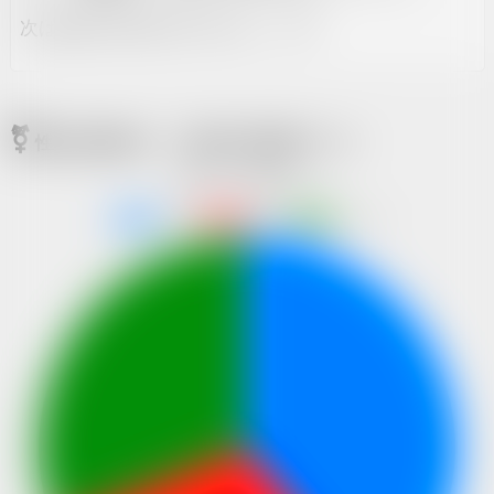
次は性別の分析も見てみましょう▼
⚧
性別の同条件レース過去10年統計データ