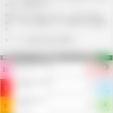
が良いかも知れません。
予想から外して良さそうなのは、
《メイショウシャ
ガ》
、
《クリノカポネ》
です。馬券を買うのは危険で
す。
▼ ページ下の過去10年分析で勝率が…
馬番
馬名・騎手名
人気
AI予想
メイショウハクサン
◎
1
10
藤岡 佑介
67.7
2.6倍
軸
紐
穴
テイエムベンチャー
○
5
3
国分 恭介
67.3
7.9倍
軸
紐
穴
フォルツァンド
▲
6
9
今村 聖奈
63.6
8.5倍
軸
紐
穴