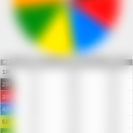
枠番
総出走頭数
3着以内頭数
1着頭数
311頭
107頭
1枠
1619頭
（6.609%）
（6.609%）
384頭
112頭
2枠
1726頭
（6.488%）
（6.488%）
391頭
131頭
3枠
1824頭
（7.182%）
（7.182%）
416頭
147頭
4枠
1936頭
（7.592%）
（7.592%）
442頭
146頭
5枠
2051頭
（7.118%）
（7.118%）
503頭
164頭