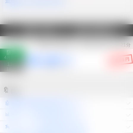
最新のレースはコチラから
「
4歳以上2勝クラス
」
の無料AI競馬予想
競馬予想の更新日：
2022年5月5日 11時21分
阪神
4月30日
48,020 円
4歳以上2勝クラス
12R
ダート
1800m
11頭
16:10
🔖
目次
🤖 競馬AIの順位予想を0円でゲット
📊 勝っている馬の枠番は○番だった
🏇 このレースが得意な騎手はあの人