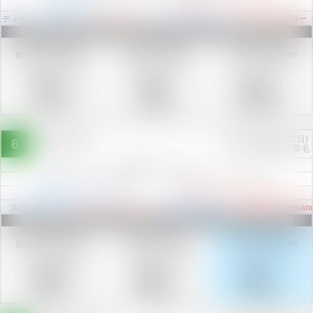
父馬：キズナ
母馬：メイショウスズラン
ディープインパクト
キャットクイル
キングカメハメハ
クィーンズダガー
2021年10月30日
2021年10月17日
2021年10月02日
3歳以上2勝
3歳以上2勝
3歳以上2勝
阪神 ダート 1800m
阪神 ダート 1800m
中京 ダート 1900m
晴 良 8枠 10番
晴 良 5枠 5番
晴 良 6枠 9番
角田 大和
西谷 凜
小沢 大仁
7位
4位
12位
/10頭
/9頭
/13頭
1:54.1 (先行)
1:56.0 (差し)
2:01.8 (追込)
6歳 (2016年04月07日)
6
アルベニス
セン馬
/
関西所属
/
栗毛
馬名由来：人名より
調教師：橋田 満
生産者：グランド牧場
馬主：森田 藤治
/
/
父馬：オルフェーヴル
母馬：ポジションリミット
ステイゴールド
オリエンタルアート
Bellamy Road
Payable On Deman
2022年04月17日
2021年09月05日
2021年01月17日
4歳以上2勝
両津湾特別
4歳以上2勝
阪神 ダート 1400m
新潟 ダート 1800m
中京 ダート 1800m
晴 良 8枠 14番
晴 良 3枠 4番
曇 良 6枠 12番
森 裕太朗
岩田 望来
和田 翼
4位
5位
2位
/15頭
/15頭
/16頭
1:25.4 (差し)
1:51.8 (先行)
1:52.8 (先行)