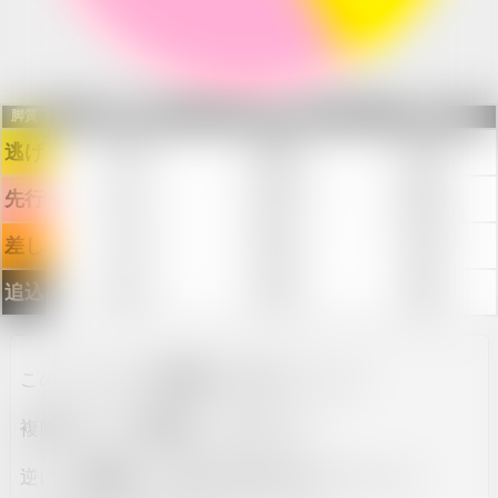
脚質
総出走頭数
3着以内頭数
1着頭数
508頭
211頭
逃げ
1339頭
（37.938%）
（15.758%）
1832頭
669頭
先行
4092頭
（44.77%）
（16.348%）
887頭
232頭
差し
5239頭
（16.93%）
（4.428%）
257頭
49頭
追込
5093頭
（5.046%）
（0.962%）
このレースは
「先行馬」
が勝つでしょう。
複勝率では
「先行馬」
に注目です！
逆に
「追込馬」
は活躍に期待出来ないでしょう。