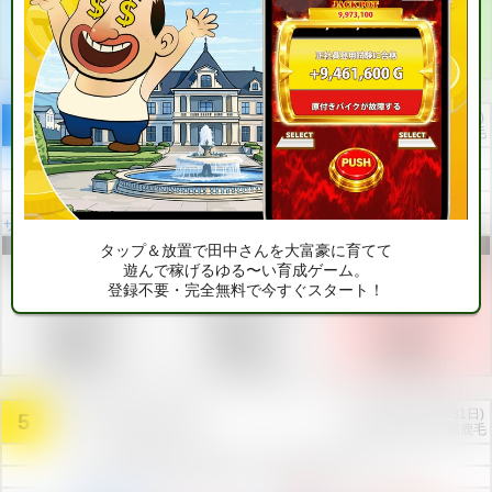
晴 良 4枠 5番
曇 重 2枠 3番
晴 良 2枠 2番
国分 恭介
国分 恭介
国分 恭介
2位
11位
3位
/13頭
/16頭
/9頭
1:53.4 (先行)
1:54.6 (差し)
1:53.8 (先行)
7歳 (2015年03月20日)
4
サダムラピュタ
牡馬
/
関西所属
/
黒鹿毛
馬名由来：冠名＋阿蘇外輪山にある「天空の道」
調教師：平田 修
生産者：矢野牧場
馬主：大西 美生子
/
/
父馬：マンハッタンカフェ
母馬：アートスタジオ
サンデーサイレンス
サトルチェンジ
Bernardini
Atelier
2022年04月09日
2021年12月18日
2021年10月17日
タップ＆放置で田中さんを大富豪に育てて
印西特別
香取特別
3歳以上1勝
遊んで稼げるゆる〜い育成ゲーム。
中山 ダート 2400m
中山 ダート 2400m
新潟 ダート 2500m
登録不要・完全無料で今すぐスタート！
晴 良 1枠 2番
晴 稍重 7枠 14番
曇 不良 8枠 8番
津村 明秀
菅原 明良
小沢 大仁
16位
8位
1位
/16頭
/16頭
/9頭
2:39.0 (差し)
2:36.2 (追込)
2:39.7 (先行)
5歳 (2017年03月31日)
5
メイショウシャガ
牡馬
/
関西所属
/
黒鹿毛
馬名由来：冠名＋射干（アヤメ科の花の名）
調教師：池添 兼雄
生産者：三嶋牧場
馬主：松本 好雄
/
/