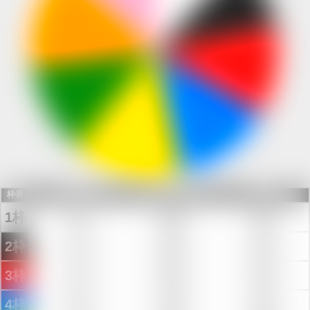
枠番
総出走頭数
3着以内頭数
1着頭数
146頭
48頭
1枠
693頭
（6.926%）
（6.926%）
216頭
65頭
2枠
1129頭
（5.757%）
（5.757%）
262頭
80頭
3枠
1191頭
（6.717%）
（6.717%）
270頭
94頭
4枠
1239頭