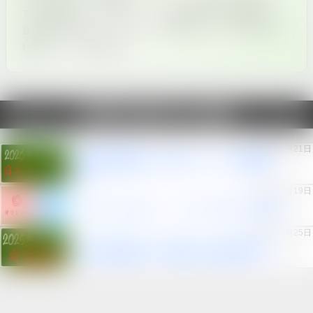
すい競馬場です。外回りコースでは末脚の切れが重要です。
直線1000mの芝コースもあり、逃げ馬のスピードが問われる
独特のレースが特徴です。
📚 最新の
競馬予想上達記事
2026年5月21日
2026年最新版！日本ダービーを徹底分
析！！
2026年3月19日
「オリジンAI」と「ウェーブAI」の違い
2025年12月25日
2025年最新版！有馬記念を徹底分析！！