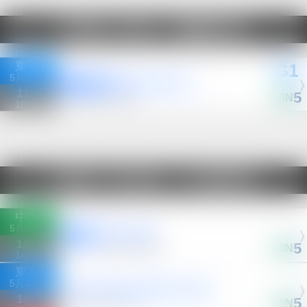
🏁 競馬AIの要注目！
重賞競馬予想
東京
G1
5月22日
優駿牝馬（オークス ）
11R
5
芝
2400m
18頭
WIN
15:40
💴 競馬AIで夢を掴め！
WIN5競馬予想
中京
5月22日
鳳雛ステークス
10R
5
ダート
1800m
10頭
WIN
14:50
東京
5月22日
フリーウェイステークス
10R
5
芝
1400m
17頭
WIN