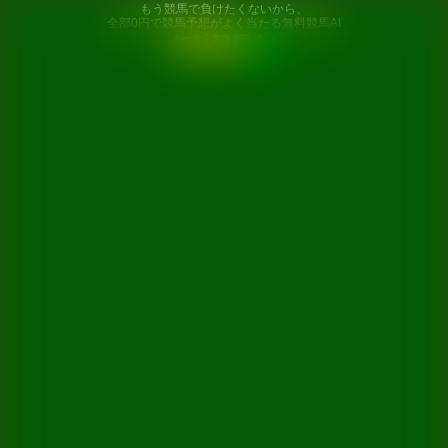
もう競馬で負けたくないから、
全部0円で競馬予想がよく当たる無料競馬AI
AI
無料競馬