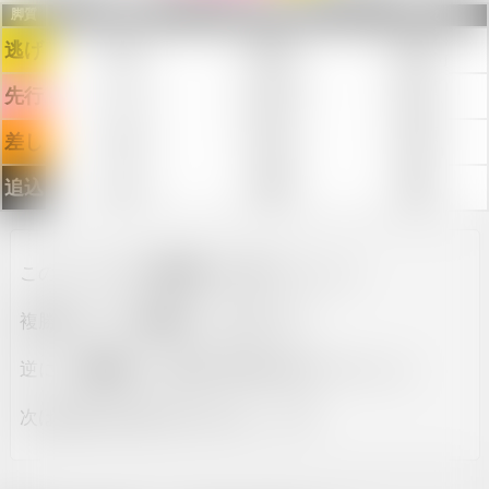
脚質
総出走頭数
3着以内頭数
1着頭数
336頭
156頭
逃げ
830頭
（40.481%）
（18.795%）
1112頭
401頭
先行
2417頭
（46.007%）
（16.59%）
537頭
120頭
差し
3463頭
（15.506%）
（3.465%）
120頭
26頭
追込
2927頭
（4.099%）
（0.888%）
このレースは
「逃げ馬」
が勝つでしょう。
複勝率では
「先行馬」
に注目です！
逆に
「追込馬」
は活躍に期待出来ないでしょう。
次は性別の分析も見てみましょう▼