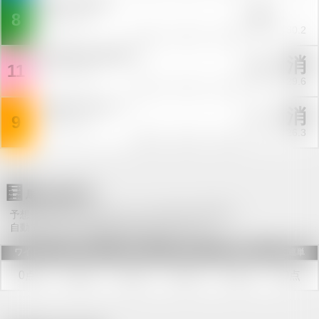
ブエノスアン
10
8
横山 琉人
30.2
69.0倍
軸
紐
穴
スケサンカクサン
消
12
11
松本 大輝
29.6
87.5倍
軸
紐
穴
ベルベッティー
消
8
9
嶋田 純次
26.3
18.4倍
軸
紐
穴
🧮
馬券点数計算
予想一覧表の「軸」「紐」「穴」のボタンを押すと
自動でそれぞれの券種の点数が表示されます。
ワイド
枠連
馬連
馬単
三連複
三連単
0点
0点
0点
0点
0点
0点