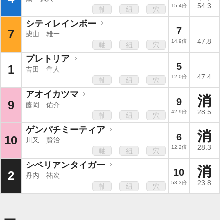
54.3
15.4倍
軸
紐
穴
シティレインボー
7
7
柴山 雄一
47.8
14.9倍
軸
紐
穴
プレトリア
5
1
吉田 隼人
47.4
12.0倍
軸
紐
穴
アオイカツマ
消
9
9
藤岡 佑介
28.5
42.9倍
軸
紐
穴
ゲンパチミーティア
消
6
10
川又 賢治
28.3
12.2倍
軸
紐
穴
シベリアンタイガー
消
10
2
丹内 祐次
23.8
53.3倍
軸
紐
穴