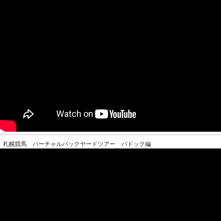
札幌競馬 バーチャルバックヤードツアー パドック編