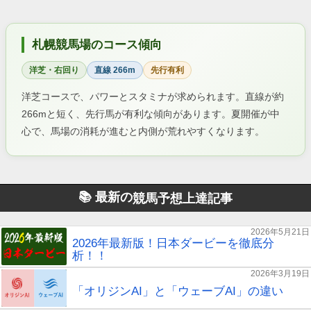
札幌競馬場のコース傾向
洋芝・右回り
直線 266m
先行有利
洋芝コースで、パワーとスタミナが求められます。直線が約
266mと短く、先行馬が有利な傾向があります。夏開催が中
心で、馬場の消耗が進むと内側が荒れやすくなります。
📚 最新の
競馬予想上達記事
2026年5月21日
2026年最新版！日本ダービーを徹底分
析！！
2026年3月19日
「オリジンAI」と「ウェーブAI」の違い