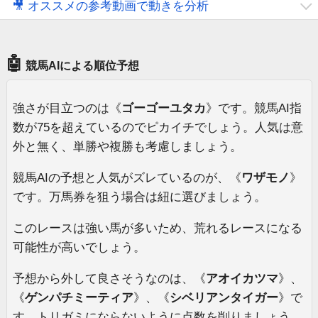
🎥 オススメの参考動画で動きを分析
🤖
競馬AIによる順位予想
強さが目立つのは《
ゴーゴーユタカ
》です。競馬AI指
数が75を超えているのでピカイチでしょう。人気は意
外と無く、単勝や複勝も考慮しましょう。
競馬AIの予想と人気がズレているのが、《
ワザモノ
》
です。万馬券を狙う場合は紐に選びましょう。
このレースは強い馬が多いため、荒れるレースになる
可能性が高いでしょう。
予想から外して良さそうなのは、《
アオイカツマ
》、
《
ゲンパチミーティア
》、《
シベリアンタイガー
》で
す。トリガミにならないように点数を削りましょう。