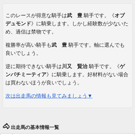
このレースが得意な騎手は
武 豊
騎手です。《
オブ
デュモンド
》に騎乗します。しかし経験数が少ないた
め、過信は禁物です。
複勝率が高い騎手も
武 豊
騎手です。軸に選んでも
良いでしょう。
逆に期待できない騎手は
川又 賢治
騎手です。《
ゲ
ンパチミーティア
》に騎乗します。好材料がない場合
は買わないほうが良いでしょう。
次は出走馬の情報も見てみましょう▼
🐴
出走馬の基本情報一覧