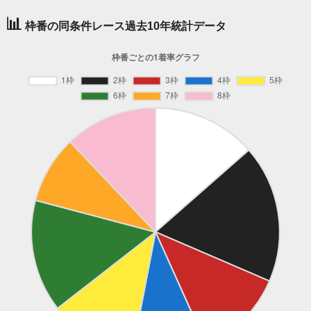
📊
枠番の同条件レース過去10年統計データ