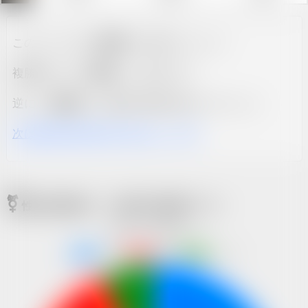
このレースは「
逃げ馬
」が勝つでしょう。
複勝率では「
先行馬
」に注目です！
逆に「
追込馬
」は活躍に期待出来ないでしょう。
次は性別の分析も見てみましょう▼
⚧
性別の同条件レース過去10年統計データ