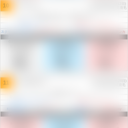
3歳 (2019年03月12日)
10
ベジャール
牡馬
/
関東所属
/
黒鹿毛
馬名由来：人名より。父母名より連想
調教師：田中 博康
生産者：辻 牧場
馬主：シンシアリー
/
/
父馬：モーリス
母馬：エスジーブルーム
スクリーンヒーロー
メジロフランシス
アフリート
エスジービアンカ
2022年07月03日
2022年03月26日
2022年01月29日
G3 ラジＮＩＫ賞
G3 毎日杯
3歳未勝利
福島 芝 1800m
阪神 芝 1800m
東京 芝 1800m
晴 良 6枠 9番
小雨 稍重 7枠 7番
曇 良 3枠 5番
戸崎 圭太
藤岡 康太
Ｃ．ルメール
12位
2位
1位
/13頭
/10頭
/16頭
1:48.0 (差し)
1:47.6 (先行)
1:48.2 (差し)
3歳 (2019年04月28日)
11
キングズパレス
牡馬
/
関東所属
/
鹿毛
馬名由来：王宮
調教師：戸田 博文
生産者：社台ファーム
馬主：社台レースホース
/
/
父馬：キングカメハメハ
母馬：ドバウィハイツ
Kingmambo
マンファス
Dubawi
Rosies Posy
2022年06月18日
2022年05月07日
2022年04月17日
3歳以上1勝
プリンシパル
3歳未勝利
東京 芝 2400m
東京 芝 2000m
中山 芝 2200m