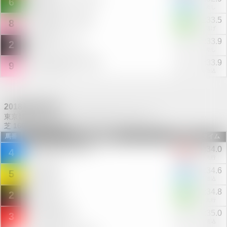
6
藤岡 佑介
2人気
差し
アブソルティスモ
3
1:33.5
8
戸崎 圭太
3人気
逃げ
ジェラペッシュ
4
1:33.9
2
吉田 豊
6人気
差し
エンジェルサークル
5
1:33.9
9
Ｍ．デムーロ
5人気
追込
2018年10月6日
東京競馬場 11R サウジアラビアロイヤルカップ
芝 1600m 8頭 晴 良
馬番
馬名・騎手名
順位
タイム
グランアレグリア
1
1:34.0
4
Ｃ．ルメール
1人気
先行
ドゴール
2
1:34.6
5
津村 明秀
7人気
追込
アマーティ
3
1:34.8
2
三浦 皇成
4人気
先行
ドラウプニル
4
1:35.0
3
Ｊ．モレイラ
3人気
追込