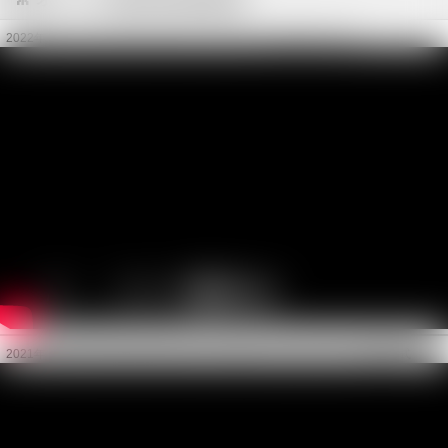
2022年 サウジアラビアロイヤルカップ（GⅢ） | 第8回 | JRA公式
2021年 サウジアラビアロイヤルカップ（GⅢ） | コマンドライン | JRA公式