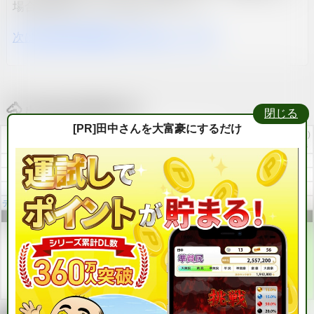
場合は買わないほうが良いでしょう。
次は出走馬の情報も見てみましょう▼
🐴
出走馬の基本情報一覧
閉じる
[PR]田中さんを大富豪にするだけ
2歳 (2020年02月22日)
1
グラニット
牡馬
/
関東所属
/
鹿毛
馬名由来：不明
調教師：大和田 成
生産者：猿橋 義昭
馬主：ミルファーム
/
/
父馬：ダノンバラード
母馬：インティワタナ
ディープインパクト
レディバラード
フサイチコンコルド
エイシンスペイン
2022年08月28日
2022年07月03日
2022年06月19日
G3 新潟２歳Ｓ
2歳未勝利
2歳新馬
新潟 芝 1600m
福島 芝 1800m
東京 芝 1600m
晴 良 3枠 3番
晴 良 1枠 1番
晴 良 8枠 16番
嶋田 純次
嶋田 純次
嶋田 純次
6位
1位
3位
/11頭
/8頭
/16頭
1:36.4 (先行)
1:50.5 (逃げ)
1:36.2 (先行)