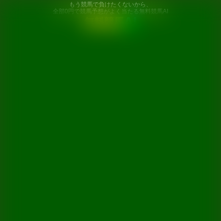
もう競馬で負けたくないから、
全部0円で競馬予想がよく当たる無料競馬AI
AI
無料競馬