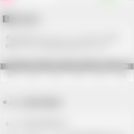
🧮
馬券点数計算
予想一覧表の「軸」「紐」「穴」のボタンを押すと
自動でそれぞれの券種の点数が表示されます。
ワイド
枠連
馬連
馬単
三連複
三連単
0点
0点
0点
0点
0点
0点
⭐
みんなの競馬予想期待度
あなたの競馬予想期待度は？