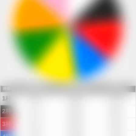
枠番
総出走頭数
3着以内頭数
1着頭数
213頭
74頭
1枠
1058頭
（6.994%）
（6.994%）
220頭
65頭
2枠
1107頭
（5.871%）
（5.871%）
231頭
79頭
3枠
1152頭
（6.857%）
（6.857%）
229頭
73頭