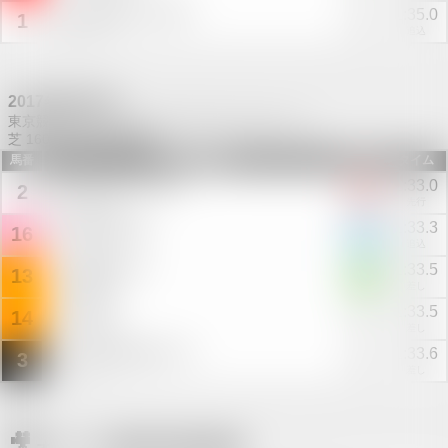
シャドウエンペラー
5
1:35.0
1
和田 竜二
2人気
追込
2017年10月7日
東京競馬場 11R サウジアラビアロイヤルカップ
芝 1600m 18頭 曇 稍重
馬番
馬名・騎手名
順位
タイム
ダノンプレミアム
1
1:33.0
2
川田 将雅
2人気
先行
ステルヴィオ
2
1:33.3
16
Ｃ．ルメール
1人気
追込
カーボナード
3
1:33.5
13
岩田 康誠
6人気
差し
テンクウ
4
1:33.5
14
田辺 裕信
3人気
差し
シュバルツボンバー
5
1:33.6
3
福永 祐一
5人気
差し
🎥
オススメの競馬予想参考動画