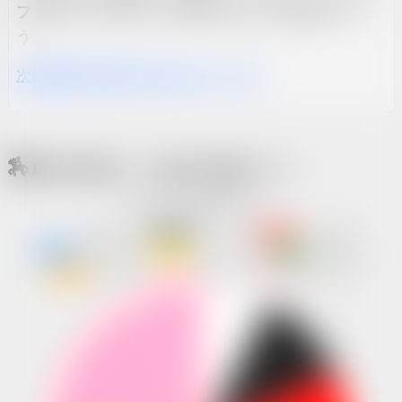
ファロス
》は2枠となり枠番で考えると期待薄でしょ
う。
次は騎手の分析も見てみましょう▼
🏇
騎手の同条件レース過去10年統計データ