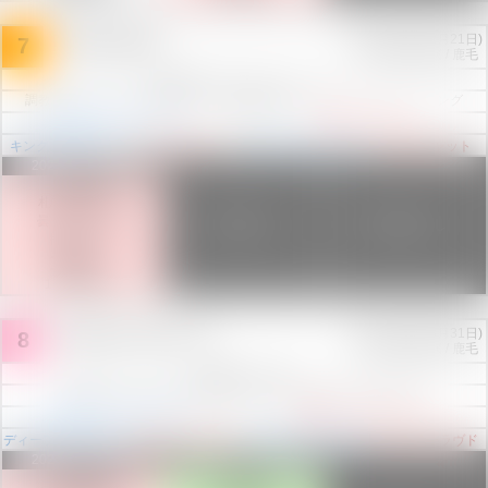
2歳 (2020年02月21日)
7
ドルチェモア
牡馬
/
関西所属
/
鹿毛
馬名由来：甘い（伊）＋もっと
調教師：須貝 尚介
生産者：下河辺牧場
馬主：スリーエイチレーシング
/
/
父馬：ルーラーシップ
母馬：アユサン
キングカメハメハ
エアグルーヴ
ディープインパクト
バイザキャット
2022年08月20日
2歳新馬
札幌 芝 1500m
曇 稍重 5枠 6番
前前走 無し
前前前走 無し
横山 和生
1位
/12頭
1:32.2 (逃げ)
2歳 (2020年03月31日)
8
シルヴァーデューク
牡馬
/
関西所属
/
鹿毛
馬名由来：不明
調教師：西村 真幸
生産者：沖田 博志
馬主：田畑 利彦
/
/
父馬：シルバーステート
母馬：ヴァナディース
ディープインパクト
シルヴァースカヤ
ロックオブジブラルタル
マストビーラヴド
2022年07月30日
2022年07月10日
2歳未勝利
2歳新馬