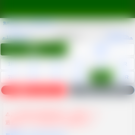
無料競馬AI
無料AI競馬予想
サウジアラビアロイヤルカップ
10月8日(土)
←10月2日(日)
10月9日(日)→
東京
阪神
1R
2R
3R
4R
5R
6R
11R
7R
8R
9R
10R
12R
オリジンAI
ウェーブAI
⚠️この記事のAI競馬予想は「2022年」の
過去のレースになるのでご注意下さい。