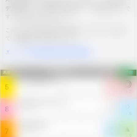
AIの競馬予想と人気がズレているのが、《
シルヴァー
デューク
》、《
ブーケファロス
》、《
グラニット
》で
す。穴馬と言えるでしょう。
このレースは強い馬と弱い馬がハッキリしているの
で、点数絞っても良いでしょう。
▼ ページ下の過去10年分析で勝率が…
馬番
馬名・騎手名
人気
AI予想
ノッキングポイント
◎
1
5
Ｃ．ルメール
74.2
1.7倍
軸
紐
穴
シルヴァーデューク
○
6
8
戸崎 圭太
67.6
13.2倍
軸
紐
穴
ドルチェモア
▲
2
7
横山 和生
53.0
6.4倍