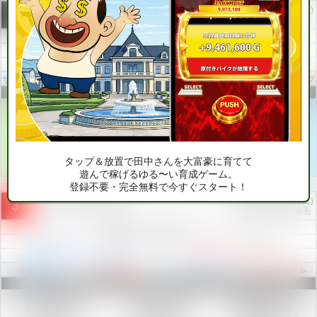
2歳 (2020年03月01日)
2
ブーケファロス
牡馬
/
関東所属
/
鹿毛
馬名由来：アレクサンダー大王の愛馬の名。大王の馬
調教師：清水 英克
生産者：クラウン日高牧場
馬主：矢野 まり子
/
/
父馬：ビッグアーサー
母馬：クラウンデュナミス
サクラバクシンオー
シヤボナ
ダンディコマンド
シルクドレスアップ
2022年08月06日
2022年07月23日
2022年07月02日
ダリア賞
2歳未勝利
2歳新馬
新潟 芝 1400m
福島 芝 1200m
福島 芝 1200m
晴 良 2枠 2番
曇 稍重 7枠 13番
晴 良 3枠 4番
菅原 明良
菅原 明良
永野 猛蔵
3位
1位
2位
/11頭
/15頭
/15頭
タップ＆放置で田中さんを大富豪に育てて
1:21.8 (追込)
1:10.7 (差し)
1:11.2 (差し)
遊んで稼げるゆる〜い育成ゲーム。
登録不要・完全無料で今すぐスタート！
2歳 (2020年03月15日)
3
ミシェラドラータ
牡馬
/
関西所属
/
鹿毛
馬名由来：黄金の配合（伊）
調教師：清水 久詞
生産者：丸村村下ファーム
馬主：福盛 訓之
/
/
父馬：キンシャサノキセキ
母馬：クリールソレイユ
Fuji Kiseki
Keltshaan
フレンチデピュティ
エアラグドール
2022年09月04日
2022年08月21日
2022年07月16日
すずらん賞
クローバー賞
G3 函館２歳Ｓ
札幌 芝 1200m
札幌 芝 1500m
函館 芝 1200m