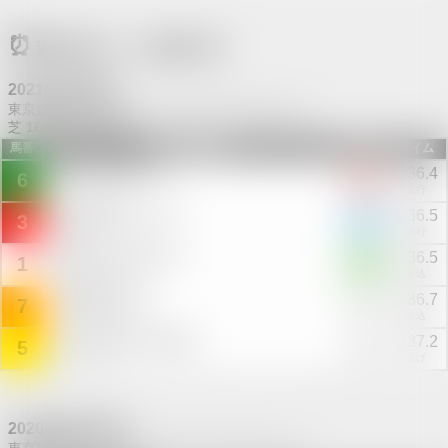
⏰
過去5年のレース結果一覧
2021年10月9日
東京競馬場 11R サウジアラビアロイヤルカップ
芝 1600m 7頭 曇 良
馬番
馬名・騎手名
順位
タイム
コマンドライン
1
1:36.4
6
Ｃ．ルメール
1人気
先行
ステルナティーア
2
1:36.5
3
福永 祐一
2人気
先行
スタニングローズ
3
1:36.5
1
戸崎 圭太
3人気
追込
ウナギノボリ
4
1:36.7
7
菅原 明良
4人気
追込
ロードリライアブル
5
1:37.2
5
横山 武史
5人気
逃げ
2020年10月10日
東京競馬場 11R サウジアラビアロイヤルカップ