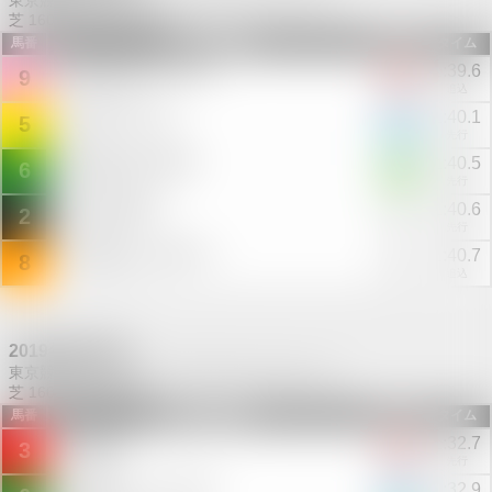
芝 1600m 10頭 雨 不良
馬番
馬名・騎手名
順位
タイム
ステラヴェローチェ
1
1:39.6
9
横山 典弘
3人気
追込
インフィナイト
2
1:40.1
5
北村 友一
1人気
先行
セイウンダイモス
3
1:40.5
6
内田 博幸
9人気
先行
ジャンカズマ
4
1:40.6
2
戸崎 圭太
5人気
先行
キングストンボーイ
5
1:40.7
8
Ｃ．ルメール
2人気
追込
2019年10月5日
東京競馬場 11R サウジアラビアロイヤルカップ
芝 1600m 9頭 晴 良
馬番
馬名・騎手名
順位
タイム
サリオス
1
1:32.7
3
石橋 脩
1人気
先行
クラヴァシュドール
2
1:32.9