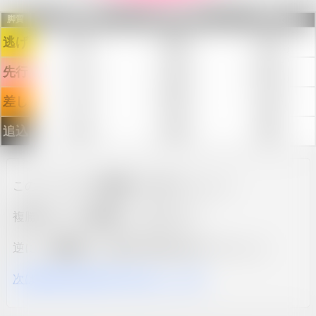
脚質
総出走頭数
3着以内頭数
1着頭数
230頭
76頭
逃げ
699頭
（32.904%）
（10.872%）
733頭
267頭
先行
2532頭
（28.949%）
（10.545%）
804頭
270頭
差し
3870頭
（20.775%）
（6.976%）
337頭
88頭
追込
3096頭
（10.885%）
（2.842%）
このレースは「
逃げ馬
」が勝つでしょう。
複勝率では「
逃げ馬
」に注目です！
逆に「
追込馬
」は活躍に期待出来ないでしょう。
次は性別の分析も見てみましょう▼