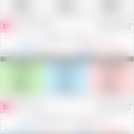
4位
6位
11位
/10頭
/14頭
/14頭
1:34.8 (追込)
1:10.4 (先行)
1:30.9 (差し)
3歳 (2019年03月26日)
17
カフジテトラゴン
牝馬
/
関西所属
/
鹿毛
馬名由来：冠名＋四角形
調教師：武 英智
生産者：タイヘイ牧場
馬主：加藤 守
/
/
父馬：キズナ
母馬：カフジジュエル
ディープインパクト
キャットクイル
Dalakhani
マルケサ
2022年09月25日
2022年08月21日
2022年07月03日
知多特別
耶馬渓特別
3歳以上1勝
中京 芝 1200m
小倉 芝 1200m
小倉 芝 1200m
晴 良 4枠 8番
晴 稍重 6枠 7番
曇 良 4枠 4番
富田 暁
富田 暁
富田 暁
3位
2位
1位
/17頭
/12頭
/12頭
1:07.8 (差し)
1:07.4 (先行)
1:06.8 (先行)
4歳 (2018年04月01日)
18
ルルルージュ
牝馬
/
関東所属
/
鹿毛
馬名由来：可愛い人（仏）＋母名の一部
調教師：菊沢 隆徳
生産者：酒井牧場
馬主：的場 徹
/
/
父馬：ダイワメジャー
母馬：シエルルージュ