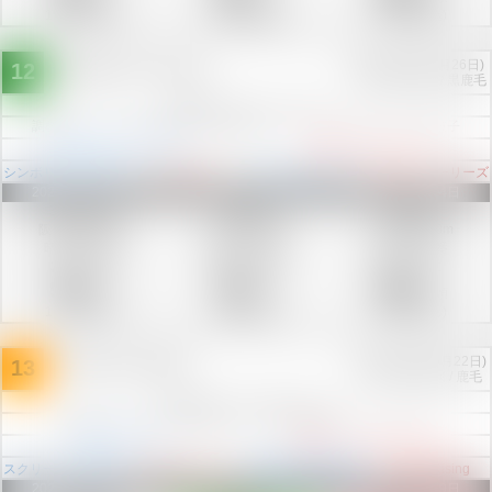
1:08.4 (追込)
1:09.1 (追込)
1:09.3 (追込)
4歳 (2018年03月26日)
12
アルムファーツリー
牝馬
/
関西所属
/
黒鹿毛
馬名由来：冠名＋もみの木
調教師：川村 禎彦
生産者：新冠タガノファーム
馬主：崎川 美枝子
/
/
父馬：エピファネイア
母馬：チャーリーズ
シンボリクリスエス
シーザリオ
キングカメハメハ
タガノチャーリーズ
2022年10月15日
2022年09月25日
2022年09月04日
3歳以上2勝
知多特別
宗像特別
阪神 芝 1400m
中京 芝 1200m
小倉 芝 1200m
晴 良 2枠 2番
晴 良 4枠 7番
晴 良 4枠 8番
岩田 望来
鮫島 克駿
和田 竜二
5位
7位
10位
/12頭
/17頭
/18頭
1:21.0 (先行)
1:08.2 (差し)
1:08.3 (差し)
4歳 (2018年05月22日)
13
テーオーメアリー
牝馬
/
関西所属
/
鹿毛
馬名由来：冠名＋母名の一部
調教師：梅田 智之
生産者：ヤナガワ牧場
馬主：小笹 公也
/
/
父馬：モーリス
母馬：リーグルメアリー
スクリーンヒーロー
メジロフランシス
Afternoon Deelites
Really Rising
2022年07月17日
2022年07月03日
2022年06月19日