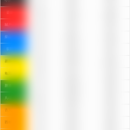
8回
小沢 大仁
（0.0%）
（0.0%）
5回
2回
29回
斎藤 新
（17.241%）
（6.896%）
0回
0回
14回
城戸 義政
（0.0%）
（0.0%）
9回
3回
31回
柴山 雄一
（29.032%）
（9.677%）
2回
0回
15回
荻野 極
（13.333%）
（0.0%）
17回
6回
56回
菱田 裕二
（30.357%）
（10.714%）
7回
1回
24回
亀田 温心
（29.166%）
（4.166%）
15回
5回
71回
勝浦 正樹
（21.126%）
（7.042%）
10回
3回
56回
丸山 元気
（17.857%）
（5.357%）
2回
1回
23回
古川 吉洋
（8.695%）
（4.347%）
7回
2回
37回
西村 淳也
（18.918%）
（5.405%）