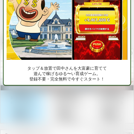
次は出走馬の情報も見てみましょう▼
🐴
出走馬の基本情報一覧
4歳 (2018年04月21日)
1
エスジープリンセス
牝馬
/
関東所属
/
芦毛
馬名由来：冠名＋王女
タップ＆放置で田中さんを大富豪に育てて
調教師：和田 勇介
生産者：グローリーファーム
馬主：後藤 貞夫
/
/
遊んで稼げるゆる〜い育成ゲーム。
父馬：アンライバルド
母馬：アースファイヤー
登録不要・完全無料で今すぐスタート！
ネオユニヴァース
バレークイーン
クロフネ
プリンセスデリーデ
2022年10月15日
2022年08月13日
2022年08月07日
飛翼特別
新発田城特別
驀進特別
新潟 芝 1000m
新潟 芝 1400m
新潟 芝 1000m
晴 良 8枠 16番
雨 稍重 4枠 4番
晴 良 8枠 18番
松本 大輝
杉原 誠人
柴田 善臣
2位
8位
6位
/18頭
/13頭
/18頭
0:55.2 (追込)
1:22.9 (追込)
0:55.8 (追込)
3歳 (2019年04月17日)