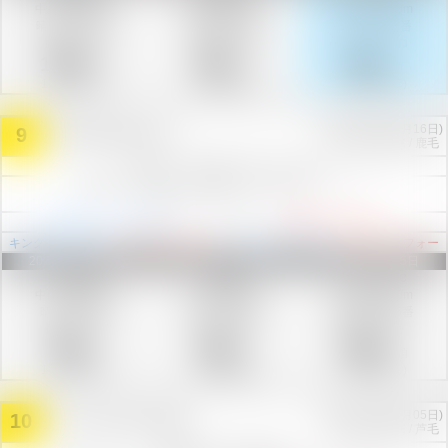
中京 芝 1200m
福島 芝 1200m
中京 芝 1200m
晴 良 7枠 14番
曇 良 6枠 6番
雨 良 7枠 10番
藤岡 康太
菅原 明良
Ｍ．デムーロ
11位
5位
2位
/17頭
/10頭
/12頭
1:08.4 (差し)
1:10.3 (差し)
1:08.4 (先行)
4歳 (2018年04月16日)
9
バルドルブレイン
牡馬
/
関東所属
/
鹿毛
馬名由来：北欧神話の光の神＋冠名
調教師：田村 康仁
生産者：エクセルマネジメント
/
/
馬主：エンジェルレーシング
父馬：ロードカナロア
母馬：ラグタイム
キングカメハメハ
レディブラッサム
ディープインパクト
エーソングフォー
2022年09月11日
2022年01月22日
2021年12月25日
白井特別
東雲賞
クリスマスＣ
中山 芝 1800m
中山 芝 1800m
中山 芝 1600m
晴 良 5枠 5番
晴 良 2枠 2番
曇 稍重 3枠 5番
横山 和生
田辺 裕信
横山 和生
9位
5位
12位
/9頭
/7頭
/16頭
1:49.5 (先行)
1:49.3 (逃げ)
1:36.0 (差し)
4歳 (2018年04月05日)
10
メイショウイジゲン
牡馬
/
関西所属
/
芦毛