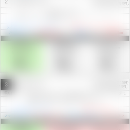
2
エテルナメンテ
牝馬
/
関東所属
/
青鹿毛
馬名由来：永遠（伊）
調教師：小島 茂之
生産者：ダーレー・ジャパン・ファーム
/
/
馬主：ゴドルフィン
父馬：アメリカンペイトリオット
母馬：メイビーフォーエヴァー
War Front
Life Well Lived
Zafonic
Easy Option
2022年07月17日
2022年07月03日
2022年02月27日
郡山特別
函館道新Ｓ杯
マーガレット
福島 芝 1200m
函館 芝 1200m
阪神 芝 1200m
曇 良 2枠 2番
晴 良 8枠 16番
晴 良 4枠 5番
戸崎 圭太
横山 琉人
岩田 望来
3位
16位
4位
/10頭
/16頭
/13頭
1:09.7 (逃げ)
1:10.8 (先行)
1:08.7 (先行)
4歳 (2018年05月15日)
3
カンティーユ
牡馬
/
関東所属
/
鹿毛
馬名由来：金の刺繍。金細工の中でも特に繊細な技法で見栄えのする出来栄え
調教師：嘉藤 貴行
生産者：岡田スタツド
/
/
馬主：ノルマンディーサラブレッドレーシング
父馬：オルフェーヴル
母馬：タマヒカル
ステイゴールド
オリエンタルアート
パラダイスクリーク
トーワナゴン
2022年10月01日
2022年07月24日
2022年05月02日
勝浦特別
サラ系一般
馬い！じじち