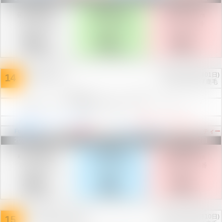
湯の川温泉
函館道新Ｓ杯
3歳以上1勝
函館 芝 1200m
函館 芝 1200m
函館 芝 1200m
雨 重 3枠 3番
晴 良 3枠 6番
曇 良 7枠 12番
古川 吉洋
古川 吉洋
古川 吉洋
9位
3位
1位
/14頭
/16頭
/14頭
1:13.6 (追込)
1:09.6 (追込)
1:08.8 (差し)
3歳 (2019年02月01日)
14
ラキエータ
牝馬
/
関西所属
/
鹿毛
馬名由来：ロケット（ロシア語）
調教師：音無 秀孝
生産者：社台コーポレーション白老ファーム
/
/
馬主：シルクレーシング
父馬：キンシャサノキセキ
母馬：ウィルパワー
Fuji Kiseki
Keltshaan
キングカメハメハ
トキオリアリティー
2022年08月07日
2022年07月24日
2022年07月02日
ＨＢＣ賞
知床特別
長万部特別
札幌 芝 1200m
札幌 芝 1200m
函館 芝 1200m
晴 良 3枠 6番
曇 良 3枠 3番
曇 稍重 8枠 14番
富田 暁
武 豊
武 豊
4位
2位
1位
/16頭
/9頭
/14頭
1:08.7 (差し)
1:09.4 (差し)
1:09.7 (先行)
5歳 (2017年05月10日)
15
エレガンテレイナ