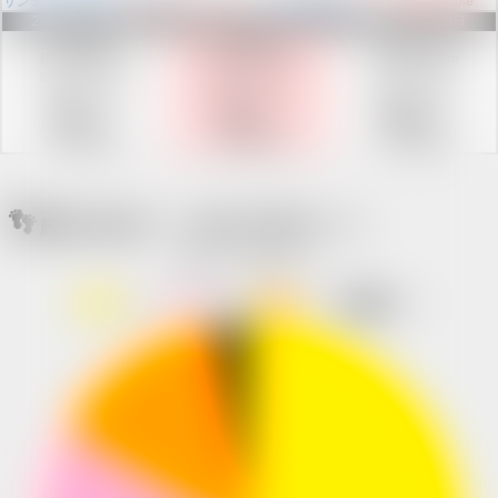
サンデーサイレンス
スカーレットブーケ
Red Ransom
Raisonnable
2022年10月15日
2022年08月21日
2022年05月28日
飛翼特別
閃光特別
4歳以上1勝
新潟 芝 1000m
新潟 芝 1000m
新潟 芝 1200m
晴 良 7枠 13番
晴 良 6枠 12番
晴 良 1枠 2番
菊沢 一樹
菊沢 一樹
菊沢 一樹
4位
1位
10位
/18頭
/18頭
/16頭
0:55.4 (追込)
0:55.3 (追込)
1:10.1 (追込)
👣
脚質の同条件レース過去10年統計データ