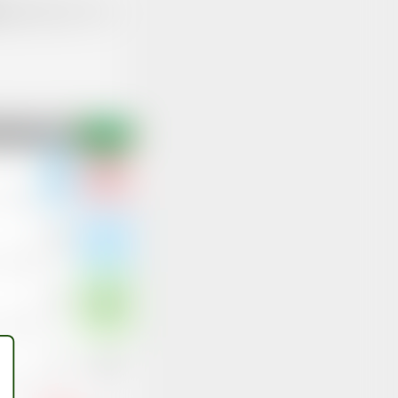
には入らないでし
る
人気
AI予想
◎
2
75.2
6.4倍
穴
○
8
61.7
15.3倍
穴
▲
4
60.8
7.5倍
穴
△
7
60.2
15.0倍
穴