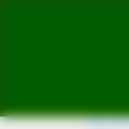
無料競馬AI
無料AI競