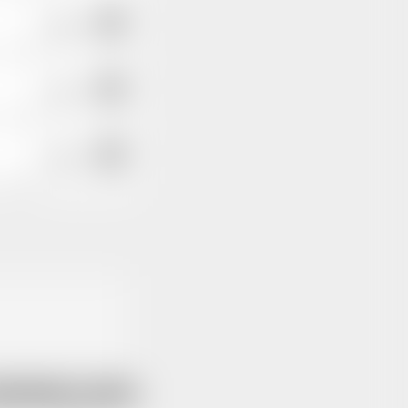
消
14
27.9
162.9倍
穴
消
11
27.3
120.2倍
穴
消
12
26.4
137.3倍
穴
三連単