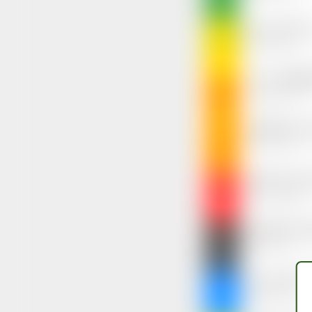
エーレウォ
10
横山 武史
フィールザ
14
菅原 明良
ホウオウバ
13
Ｍ．デムーロ
セイウンミ
5
野中 悠太郎
リアルマー
4
戸崎 圭太
ハットグッ
7
勝浦 正樹