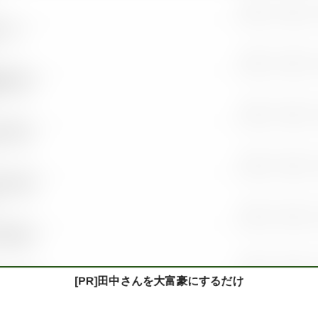
軸
紐
ーン
軸
紐
ダイヤ
閉じ
[PR]田中さんを大富豪にするだけ
軸
紐
ーデン
軸
紐
ライズ
軸
紐
ヴェル
軸
紐
トゲット
軸
紐