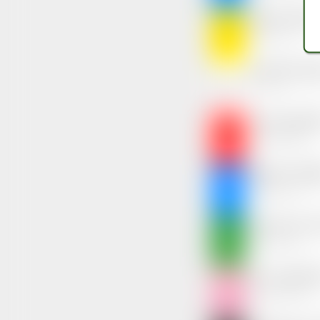
ブルーステ
9
浜中 俊
スリアンヴ
1
黛 弘人
ナイトスピ
6
原田 和真
キタノソロ
8
小林 脩斗
ハクシンジ
11
山田 敬士
ニシノセイ
16
藤田 菜七子