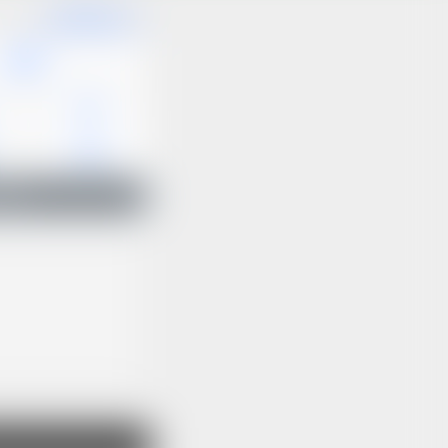
12月10日(土)→
阪神
6R
12R
AI