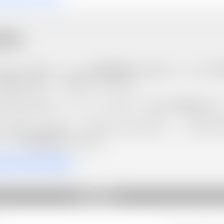
競馬予想
るのは《
リチャ
》です。競馬AI指数が75を超えているので
気は意外と無く、穴馬かもしれません。
い馬と弱い馬がハッキリしているので、荒れる可能性は低い
して良さそうなのは、《
ラインシュトラール
》、《
テーオー
です。活躍は期待できません。
去10年分析で勝率が…
馬名・騎手名