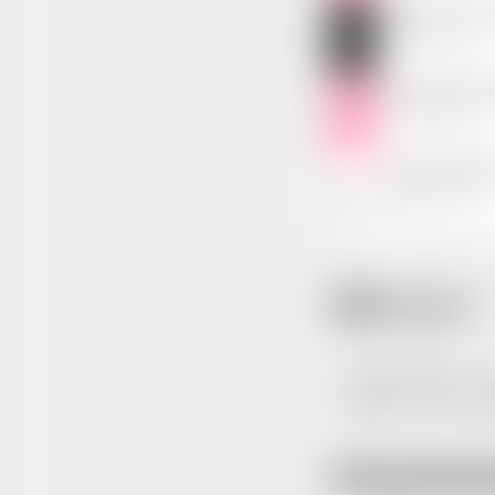
ラインシュ
3
柴田 善臣
テーオーマ
15
江田 照男
ドロップキ
2
木幡 巧也
🧮
馬券点数計算
予想一覧表の「
自動でそれぞれ
ワイド