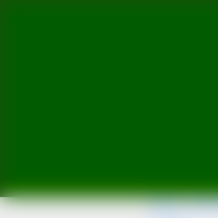
無料競馬AI
無料AI競