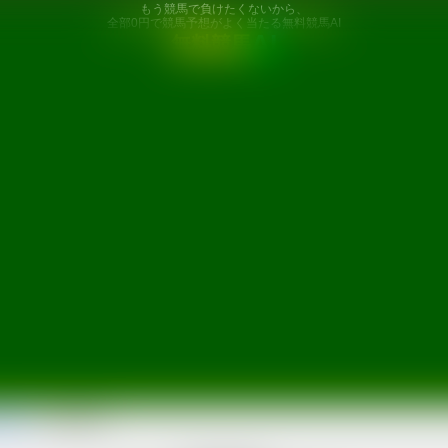
もう競馬で負けたくないから、
全部0円で競馬予想がよく当たる無料競馬AI
AI
無料競馬
馬予想
2歳未勝利