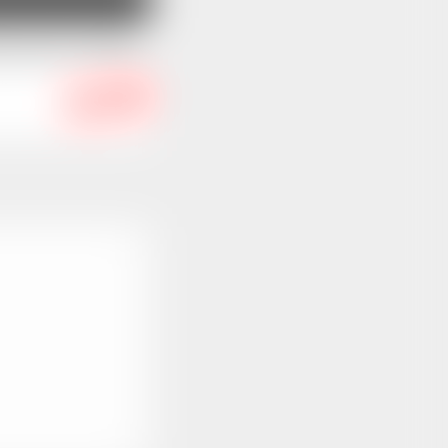
2年12月4日 17時22分
17,110 円