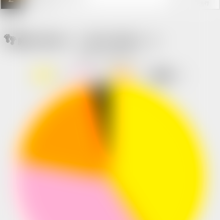
松岡 正海
2人気
先行
👣
脚質の同条件レース過去10年統計データ