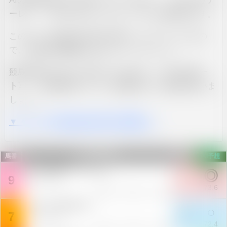
AIの競馬予想と人気がズレているのが、《
マンマリア
ーレ
》、《
フィレット
》です。オッズに要注目です。
このレースは強い馬と弱い馬がハッキリしているの
で、予想外の展開にはなりにくいでしょう。
競馬予想から外して良さそうなのは、《
アースビー
ト
》、《
セセラギ
》です。覚悟を持って馬券を買いま
しょう。
▼ ページ下の過去10年分析で勝率が…
馬番
馬名・騎手名
人気
AI予想
ゴールデンハインド
◎
1
9
横山 武史
73.6
2.2倍
軸
紐
穴
ニシノコウフク
○
2
7
大野 拓弥
72.4
3.5倍