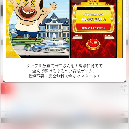
3歳 (2020年03月19日)
2
アースビート
牝馬
/
関東所属
/
鹿毛
馬名由来：不明
調教師：伊藤 圭三
生産者：ビクトリーホースランチ
馬主：大樹ファーム
/
/
父馬：サトノクラウン
母馬：タイキマロン
Marju
ジョコンダ２
ファスリエフ
マロノヴィーナス
2022年11月19日
2022年09月03日
2022年08月13日
2歳1勝
G3 札幌２歳Ｓ
2歳新馬
東京 芝 1400m
札幌 芝 1800m
札幌 芝 1500m
晴 良 1枠 1番
晴 良 3枠 4番
曇 良 4枠 5番
永野 猛蔵
菱田 裕二
小林 凌大
タップ＆放置で田中さんを大富豪に育てて
9位
14位
1位
/9頭
/14頭
/14頭
遊んで稼げるゆる〜い育成ゲーム。
1:23.5 (先行)
1:54.5 (追込)
1:31.1 (逃げ)
登録不要・完全無料で今すぐスタート！
3歳 (2020年02月09日)
3
マンマリアーレ
牝馬
/
関東所属
/
芦毛
馬名由来：不明
調教師：高木 登
生産者：小島牧場
馬主：ディアレストクラブ
/
/
父馬：ゴールドシップ
母馬：カラヴィンカ
ステイゴールド
ポイントフラッグ
Bernardini
Tap Your Heels
2023年01月15日
2022年12月25日
2022年12月10日
3歳未勝利
2歳未勝利
2歳未勝利