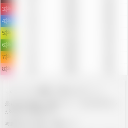
132頭
46頭
3枠
551頭
（23.956%）
（8.348%）
128頭
48頭
4枠
583頭
（21.955%）
（8.233%）
131頭
43頭
5枠
613頭
（21.37%）
（7.014%）
143頭
45頭
6枠
641頭
（22.308%）
（7.02%）
149頭
42頭
7枠
665頭
（22.406%）
（6.315%）
159頭
51頭
8枠
683頭
（23.279%）
（7.467%）
このレースは「
内枠
」が有利になるでしょう。
最も有利な枠番は「
3枠
」です。《
マンマリアーレ
》
が3枠なので要注目です。
複勝率が高い枠番も「
3枠
」です。