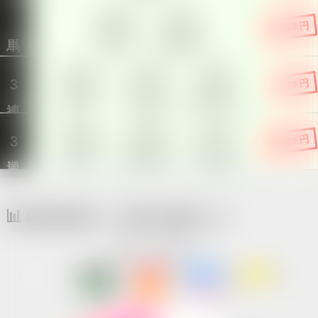
1,830 円
＞
6
9
エミュー
ゴールデンハインド
470 円
3連複
－
－
6
7
9
エミュー
ニシノコウフク
ゴールデンハインド
5,320 円
3連単
＞
＞
6
9
7
エミュー
ゴールデンハインド
ニシノコウフク
📊
枠番の同条件レース過去10年統計データ