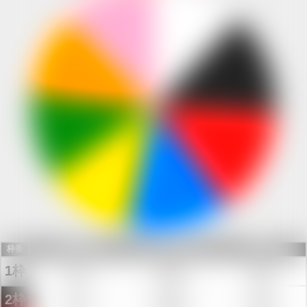
枠番
総出走頭数
3着以内頭数
1着頭数
107頭
34頭
1枠
465頭
（23.01%）
（7.311%）
103頭
41頭
2枠
499頭
（20.641%）
（8.216%）