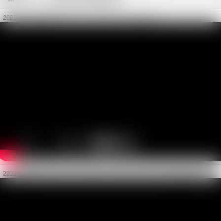
2022年 中山大障害（J･GⅠ） | ニシノデイジー | JRA公式
2022年 中山グランドジャンプ（J･GⅠ） | オジュウチョウサン | JRA公式