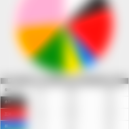
騎手名
総騎乗回数
3着以内回数
1着回数
49回
9回
223回
柴田 大知
（21.973%）
（4.035%）
3回
1回
26回
永野 猛蔵
（11.538%）
（3.846%）
60回
17回
188回
三浦 皇成
（31.914%）
（9.042%）
1回
0回
11回
横山 琉人
（9.09%）
（0.0%）