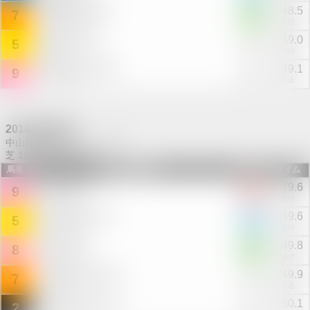
ミモザイエロー
3
1:48.5
7
吉田 豊
3人気
先行
グレイスアン
4
1:49.0
5
武藤 雅
2人気
先行
ランペドゥーザ
5
1:49.1
9
江田 照男
4人気
追込
2018年4月8日
中山競馬場 9R デイジー賞
芝 1800m 9頭 晴 良
馬番
馬名・騎手名
順位
タイム
クリッパー
1
1:49.6
9
津村 明秀
1人気
先行
ダノングレース
2
1:49.6
5
三浦 皇成
4人気
先行
ランリーナ
3
1:49.8
8
長岡 禎仁
9人気
逃げ
ジョブックコメン
4
1:49.9
7
菱田 裕二
5人気
追込
エアシンフォニー
5
1:50.1
2