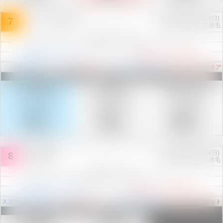
3歳 (2020年02月29日)
7
ニシノコウフク
牝馬
/
関東所属
/
黒鹿毛
馬名由来：不明
調教師：伊藤 大士
生産者：中山 高鹿康
馬主：西山 茂行
/
/
父馬：サトノクラウン
母馬：ニシノマメフク
Marju
ジョコンダ２
スペシャルウィーク
セイウンアグライア
2023年01月14日
2022年11月20日
2022年10月29日
菜の花賞
赤松賞
G3 アルテミスＳ
中山 芝 1600m
東京 芝 1600m
東京 芝 1600m
雨 良 8枠 13番
曇 良 1枠 1番
晴 良 1枠 1番
大野 拓弥
田辺 裕信
三浦 皇成
2位
5位
10位
/13頭
/6頭
/10頭
1:36.2 (先行)
1:37.3 (先行)
1:34.8 (差し)
3歳 (2020年03月16日)
8
セセラギ
牝馬
/
関東所属
/
黒鹿毛
馬名由来：不明
調教師：石毛 善彦
生産者：村上 雅規
馬主：ミルファーム
/
/
父馬：ゴールドアクター
母馬：アウロラプラネット
スクリーンヒーロー
ヘイロンシン
アグネスタキオン
グリーンプラネット
2023年01月07日
2022年12月10日
3歳未勝利
2歳新馬