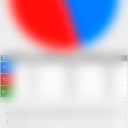
性別
総出走頭数
3着以内頭数
1着頭数
530頭
182頭
2210頭
牡馬
（23.981%）
（8.235%）
493頭
163頭
2328頭
牝馬
（21.176%）
（7.001%）
29頭
5頭
162頭
セン馬
（17.901%）
（3.086%）
性別の優劣分析は最後の競馬予想に悩む時に参考にし
ましょう。