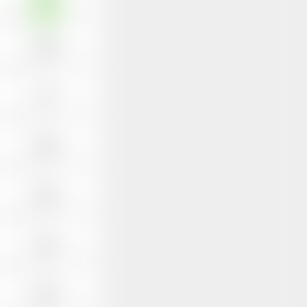
49.1
7.3倍
穴
14
48.2
56.9倍
穴
9
44.2
24.9倍
穴
16
43.3
87.7倍
穴
13
41.8
55.6倍
穴
11
39.0
30.1倍
穴
12