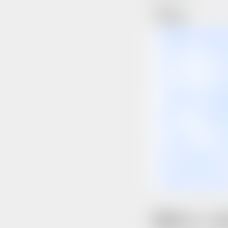
🔖
目次
🤖 競馬AIの競
📊 勝っている
🏇 このレース
🐴 最新の出走
🎥 オススメ競
⏰ 過去レースの
👣 あの脚質の
⚧ 性別の10年
🤖
競馬AIによる