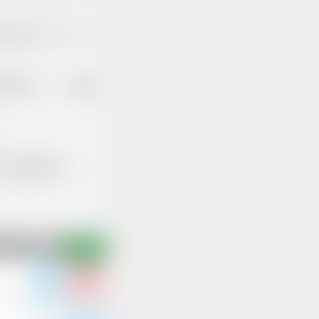
ゲイル
》です。人
クサス
》、《
カセ
。
のは危険です。
人気
AI予想
◎
2
74.6
3.9倍
穴