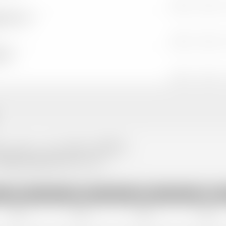
軸
紐
スモーク
軸
紐
セイ
軸
紐
軸」「紐」「穴」のボタンを押すと
の券種の点数が表示されます。
枠連
馬連
馬単
三連複
0点
0点
0点
0点