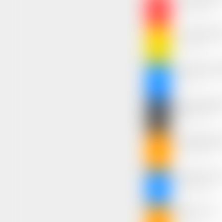
5
藤岡 佑介
ドンフラン
10
池添 謙一
オーヴァー
7
北村 友一
カセノダン
4
吉田 隼人
サイクロト
14
松山 弘平
リアンクー
8
岩田 望来
ピアシック