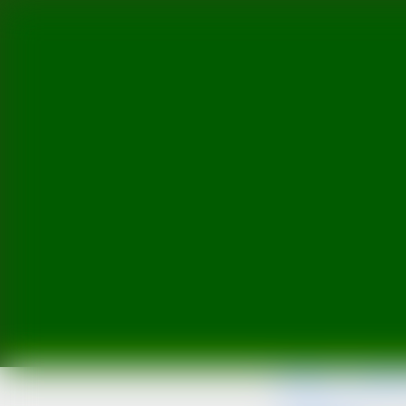
無料競馬AI
無料AI競