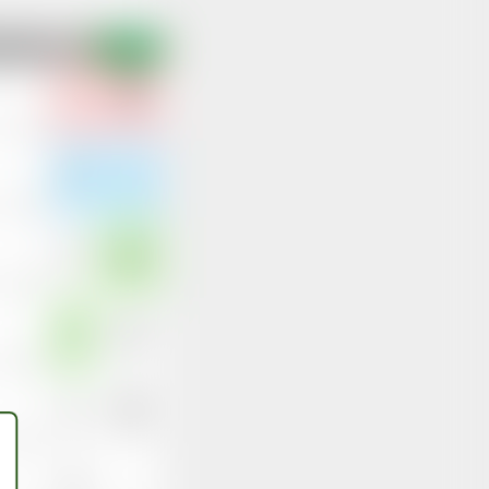
人気
AI予想
◎
1
73.3
3.5倍
穴
る
○
2
72.0
3.7倍
穴
▲
5
62.8
11.0倍
穴
△
3
62.1
5.1倍
穴
☆
4
61.5
8.4倍
穴
6