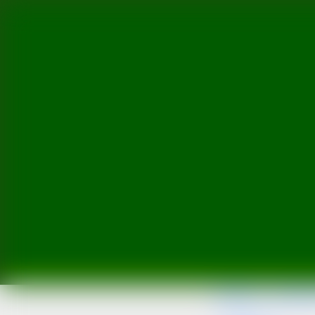
無料競馬AI
無料AI競