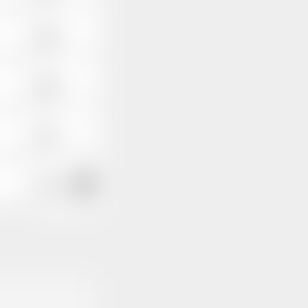
38.7
65.2倍
穴
15
32.3
94.5倍
穴
16
32.0
104.9倍
穴
11
30.6
60.2倍
穴
消
14
28.2
91.3倍
穴