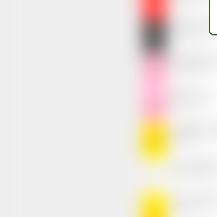
6
丸田 恭介
ベルウッド
3
柴田 大知
サツキフラ
15
大野 拓弥
デフィート
16
菅原 明良
コスモレン
10
武藤 雅
コトノサン
1
武士沢 友治
アトリーテ
9
木幡 巧也