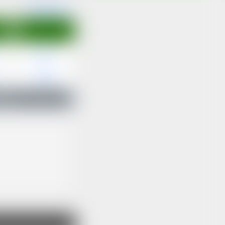
7月22日(土)→
福島
6R
12R
AI