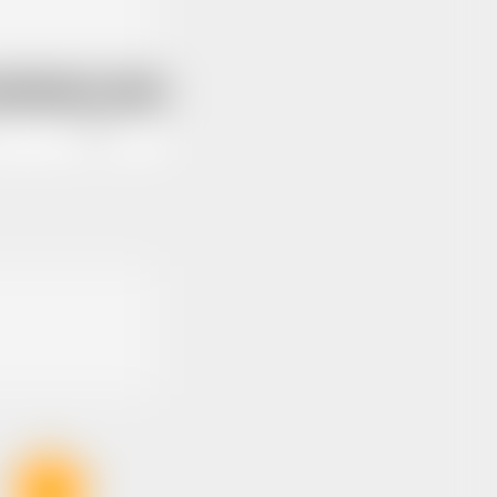
三連単
0点
★