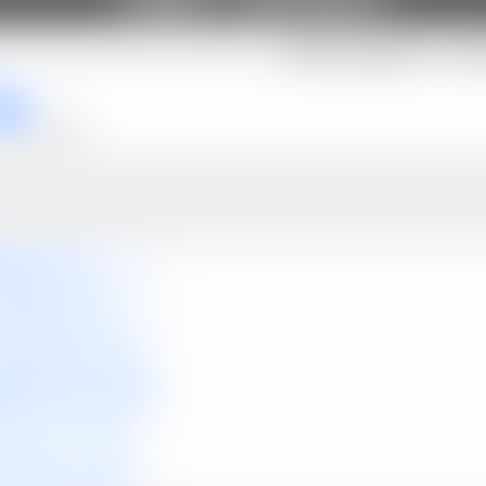
競馬予想の更新日：
202
勝利
1150m
16頭
馬予想を0円でゲット！
馬の枠番は○番だった
が得意な騎手はあの人
馬情報で勝ち馬を発見
馬に注目してみると…
分析で他を出し抜け！