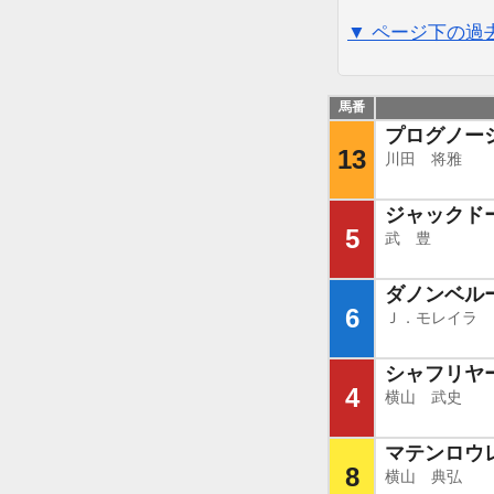
▼ ページ下の過
馬番
プログノー
13
川田 将雅
ジャックド
5
武 豊
ダノンベル
6
Ｊ．モレイラ
シャフリヤ
4
横山 武史
マテンロウ
8
横山 典弘