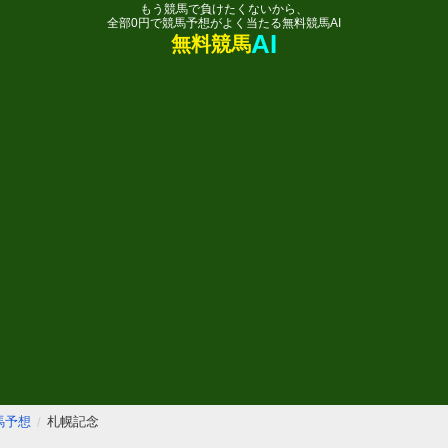
もう競馬で負けたくないから、
全部0円で競馬予想がよく当たる無料競馬AI
AI
無料競馬
馬予想
札幌記念