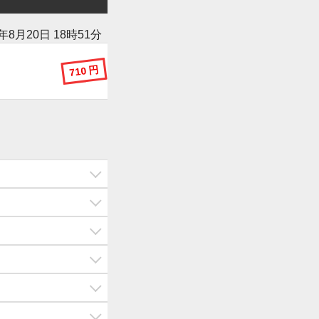
3年8月20日 18時51分
710 円