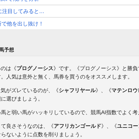
馬に注目してみると…
分析で他を出し抜け！
競馬予想
いのは《
プログノーシス
》です。《プログノーシス》と勝負
す。人気は意外と無く、馬券を買うのをオススメします。
人気がズレているのが、《
シャフリヤール
》、《
マテンロウ
紐に選びましょう。
馬と弱い馬がハッキリしているので、競馬AI指数でよく考
して良さそうなのは、《
アフリカンゴールド
》、《
ユニコー
ならないように点数を削りましょう。