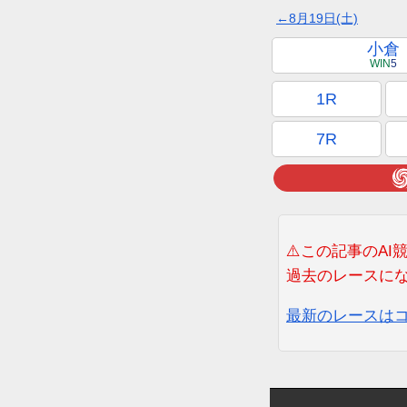
←8月19日(土)
小倉
WIN
5
1R
7R
⚠️この記事のAI
過去のレースに
最新のレースは