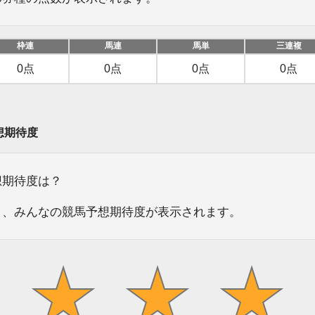
枠連
馬連
馬単
三連複
0点
0点
0点
0点
想期待度
想期待度は？
と、みんなの競馬予想期待度が表示されます。
★
★
★
★