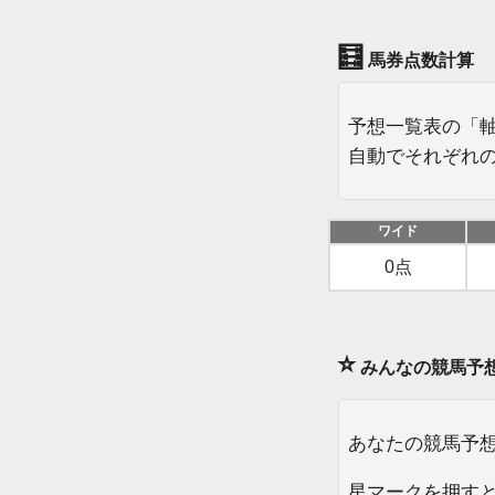
🧮
馬券点数計算
予想一覧表の「
自動でそれぞれ
ワイド
0点
⭐
みんなの競馬予
あなたの競馬予
星マークを押す