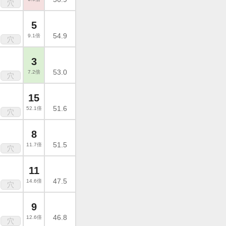
穴
5
54.9
9.1倍
穴
3
53.0
7.2倍
穴
15
51.6
52.1倍
穴
8
51.5
11.7倍
穴
11
47.5
14.6倍
穴
9
46.8
12.6倍
穴