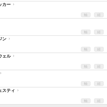
ッカー
軸
紐
軸
紐
ジン
軸
紐
ウェル
軸
紐
軸
紐
ェスティ
軸
紐