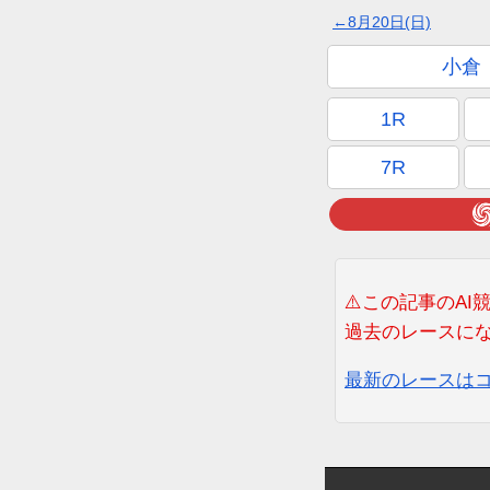
←8月20日(日)
小倉
1R
7R
⚠️この記事のAI
過去のレースに
最新のレースは