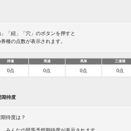
軸」「紐」「穴」のボタンを押すと
の券種の点数が表示されます。
枠連
馬連
馬単
三連複
0点
0点
0点
0点
想期待度
想期待度は？
と、みんなの競馬予想期待度が表示されます。