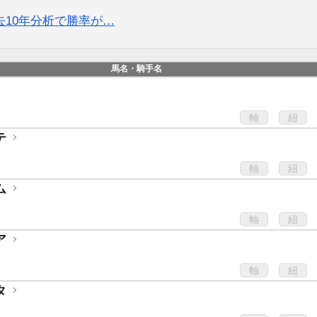
去10年分析で勝率が…
馬名・騎手名
[PR]田中さんを大富豪にするだけ
軸
紐
テ
軸
紐
ム
軸
紐
ア
軸
紐
タ