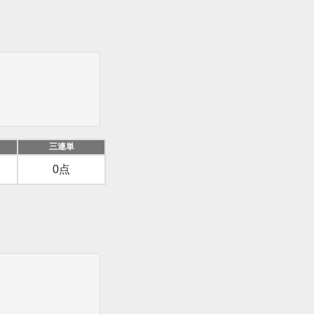
三連単
0点