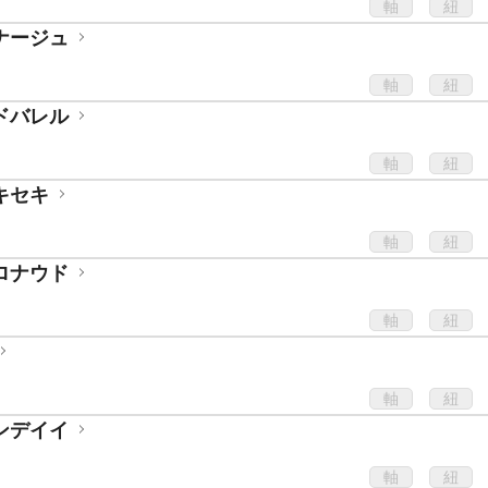
軸
紐
ナージュ
軸
紐
ドバレル
軸
紐
キセキ
軸
紐
ロナウド
タップ＆放置で田中さんを大富豪に育てて
遊んで稼げるゆる〜い育成ゲーム。
軸
紐
登録不要・完全無料で今すぐスタート！
軸
紐
ンデイイ
軸
紐