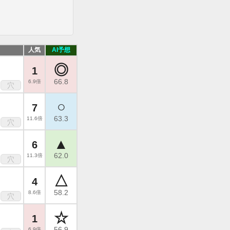
人気
AI予想
◎
1
66.8
6.9倍
穴
○
7
63.3
11.6倍
穴
▲
6
62.0
11.3倍
穴
△
4
58.2
8.6倍
穴
☆
1
56.9
6.9倍