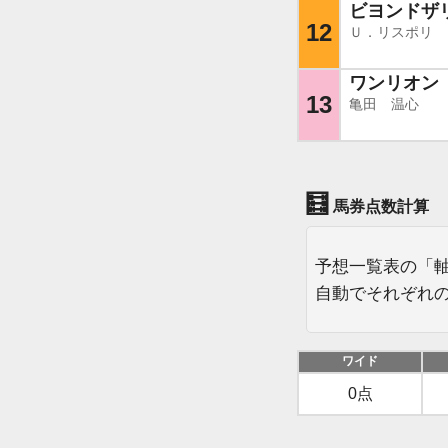
ビヨンドザ
12
Ｕ．リスポリ
ワンリオン
13
亀田 温心
🧮
馬券点数計算
予想一覧表の「
自動でそれぞれ
ワイド
0点