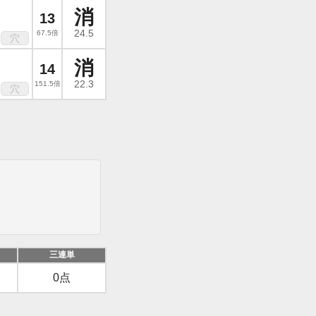
消
13
24.5
67.5倍
穴
消
14
22.3
151.5倍
穴
三連単
0点