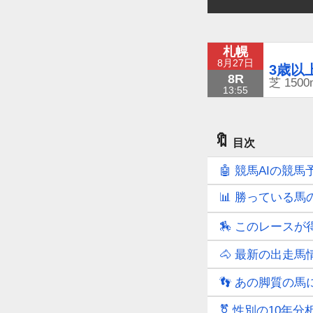
札幌
8月27日
3歳以
8R
芝
1500
13:55
🔖
目次
🤖 競馬AIの競
📊 勝っている
🏇 このレース
🐴 最新の出走
👣 あの脚質の
⚧ 性別の10年