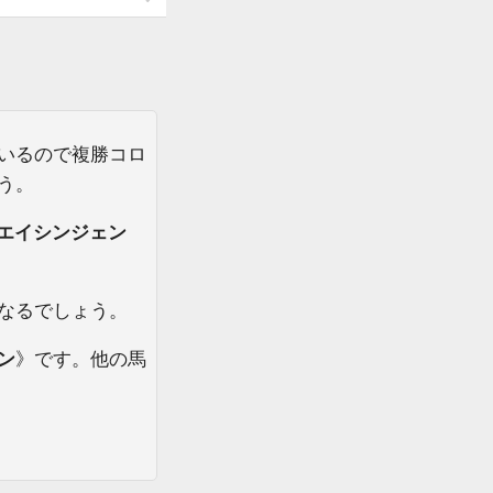
ているので複勝コロ
う。
エイシンジェン
なるでしょう。
ン
》です。他の馬