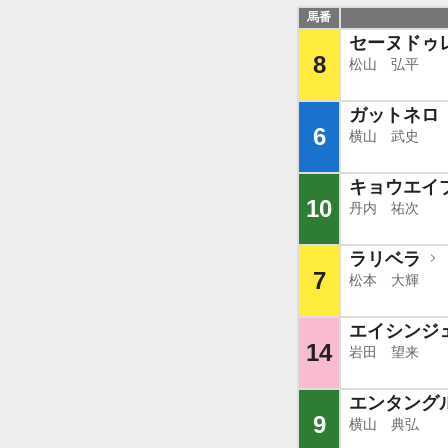
馬番
セーヌドゥ
8
松山 弘平
ガットネロ
6
横山 武史
キョウエイ
10
丹内 祐次
ラリベラ
7
松本 大輝
エイシンジ
14
岩田 望来
エンタング
9
横山 典弘