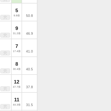
5
50.8
9.8倍
穴
9
46.9
31.2倍
穴
7
41.0
17.4倍
穴
8
40.5
30.4倍
穴
12
37.8
47.7倍
穴
11
31.5
44.3倍
穴