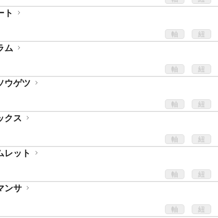
タップ＆放置で田中さんを大富豪に育てて
ート
遊んで稼げるゆる〜い育成ゲーム。
登録不要・完全無料で今すぐスタート！
軸
紐
ラム
軸
紐
ソウゲツ
軸
紐
ックス
軸
紐
ムレット
軸
紐
マンサ
軸
紐