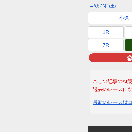
←8月26日(土)
小倉
1R
7R
⚠️この記事のAI
過去のレースに
最新のレースは