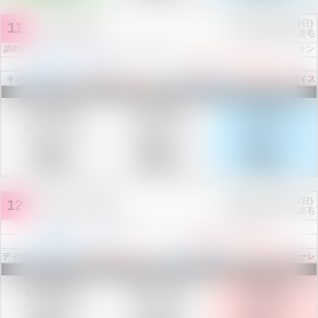
5歳 (2018年01月19日)
11
イルクオーレ
セン馬
/
関東所属
/
鹿毛
調教師：高橋 文雅
生産者：杵臼牧場
馬主：ヒダカ・ブリーダーズ・ユニオン
/
/
父馬：ロードカナロア
母馬：アルーリングハート
キングカメハメハ
レディブラッサム
ダイワメジャー
アルーリングボイス
2023年07月01日
2023年06月18日
2023年04月29日
ＴＶｈ杯
ＵＨＢ杯
朱雀Ｓ
函館 芝 1200m
函館 芝 1200m
京都 芝 1200m
晴 良 8枠 16番
晴 良 5枠 10番
曇 良 4枠 7番
古川 吉洋
荻野 極
荻野 極
4位
14位
2位
/16頭
/16頭
/18頭
1:09.6 (先行)
1:10.2 (先行)
1:07.8 (逃げ)
4歳 (2019年03月17日)
12
ハギノメーテル
牝馬
/
関西所属
/
黒鹿毛
調教師：寺島 良
生産者：ノースヒルズ
馬主：日隈 良江
/
/
父馬：サトノアラジン
母馬：ハギノナトゥーラ
ディープインパクト
マジックストーム
ダイワメジャー
ハギノアウグラーレ
2023年08月05日
2023年06月18日
2023年05月20日
新潟日報賞
G3 マーメイドＳ
高尾特別
新潟 芝 1400m
阪神 芝 2000m
東京 芝 1400m
晴 良 8枠 14番
曇 良 7枠 10番
曇 良 8枠 8番
藤懸 貴志
今村 聖奈
藤懸 貴志