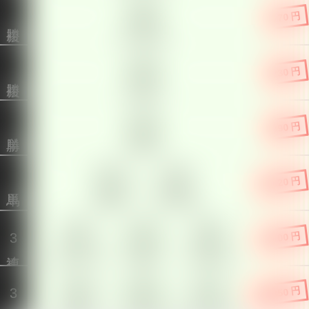
170 円
6
ブッシュガーデン
230 円
3
ファロロジー
990 円
3
ファロロジー
6,120 円
＞
3
6
ファロロジー
ブッシュガーデン
3,100 円
3連複
－
－
1
3
6
サンティーテソーロ
ファロロジー
ブッシュガーデン
25,850 円
3連単
＞
＞
3
6
1