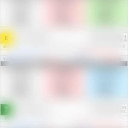
新潟 芝 1000m
新潟 芝 1000m
中山 芝 1200m
晴 良 5枠 9番
曇 重 6枠 12番
雨 重 2枠 3番
江田 照男
黛 弘人
内田 博幸
7位
1位
3位
/16頭
/15頭
/16頭
0:55.9 (追込)
0:57.7 (追込)
1:10.6 (先行)
4歳 (2019年03月06日)
6
ブッシュガーデン
牝馬
/
関東所属
/
黒鹿毛
調教師：武井 亮
生産者：恵比寿興業株式会社那須野牧場
馬主：那須野牧場
/
/
父馬：リオンディーズ
母馬：フリスコベイ
キングカメハメハ
シーザリオ
Hard Spun
Frisco Belle
2023年08月12日
2023年06月03日
2023年05月13日
稲妻Ｓ
小豆島特別
4歳以上2勝
新潟 芝 1000m
阪神 芝 1200m
京都 芝 1200m
晴 良 1枠 2番
晴 良 5枠 9番
曇 良 7枠 14番
菅原 明良
松山 弘平
鮫島 克駿
11位
1位
2位
/16頭
/15頭
/16頭
0:56.2 (追込)
1:07.3 (先行)
1:08.9 (先行)
4歳 (2019年05月02日)
7
フォラブリューテ
牝馬
/
関東所属
/
黒鹿毛
調教師：宮田 敬介
生産者：ノーザンファーム
馬主：キャロットファーム
/
/
父馬：エピファネイア
母馬：ブルーメンブラット