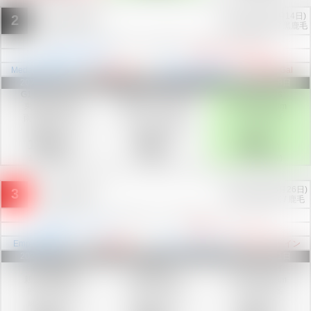
3歳 (2020年04月14日)
2
フロムダスク
牡馬
/
関西所属
/
黒鹿毛
調教師：森 秀行
生産者：Springhouse Farm
馬主：藤田 晋
/
/
父馬：Bolt dOro
母馬：Foolish Cause
Medaglia dOro
Globe Trot
Giants Causeway
Foolish Gal
2023年05月07日
2023年01月28日
2023年02月25日
G1 ＮＨＫマイル
クロッカスＳ
G3 サウジダービ
東京 芝 1600m
東京 芝 1400m
海外 ダート 1600m
雨 稍重 1枠 1番
晴 良 7枠 8番
晴 良 0枠 11番
横山 和生
武 豊
川田 将雅
17位
3位
9位
/17頭
/10頭
/13頭
1:38.0 (逃げ)
1:21.5 (逃げ)
1:41.1
4歳 (2019年03月26日)
3
ファロロジー
牝馬
/
関東所属
/
鹿毛
調教師：高橋 裕
生産者：富本 茂喜
馬主：水上 ふじ子
/
/
父馬：バトルプラン
母馬：ミントシャイン
Empire Maker
Flanders
サンデーサイレンス
ナオミシャイン
2023年08月05日
2023年06月18日
2023年05月21日
新潟日報賞
多摩川Ｓ
フリーウェイ
新潟 芝 1400m
東京 芝 1400m
東京 芝 1400m
晴 良 1枠 1番
晴 良 4枠 7番
晴 良 2枠 4番
Ｍ．デムーロ
Ｍ．デムーロ
武 豊