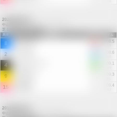
川田 将雅
4人気
追込
2020年9月12日
中山競馬場 10R セプテンバーステークス
芝 1200m 16頭 小雨 稍重
馬番
馬名・騎手名
順位
タイム
ケープコッド
1
1:08.5
8
三浦 皇成
1人気
先行
フレッチア
2
1:08.6
2
Ｃ．ルメール
3人気
先行
ペイシャドリーム
3
1:09.1
4
的場 勇人
7人気
先行
シセイヒテン
4
1:09.3
9
丸山 元気
9人気
差し
アカネサス
5
1:09.4
15
坂井 瑠星
5人気
逃げ
2019年9月21日
中山競馬場 10R セプテンバーステークス