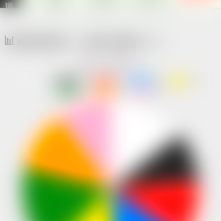
ファロロジー
ブッシュガーデン
サンティーテソーロ
📊
枠番の同条件レース過去10年統計データ