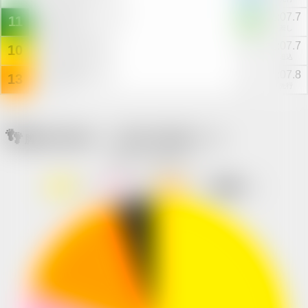
ナンヨーアミーコ
3
1:07.7
11
柴田 善臣
3人気
差し
ダイトウキョウ
4
1:07.7
10
田辺 裕信
8人気
追込
アッラサルーテ
5
1:07.8
13
石橋 脩
6人気
先行
👣
脚質の同条件レース過去10年統計データ