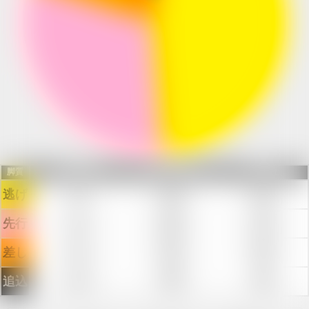
脚質
総出走頭数
3着以内頭数
1着頭数
143頭
62頭
逃げ
342頭
（41.812%）
（18.128%）
428頭
147頭
先行
1260頭
（33.968%）
（11.666%）
330頭
102頭
差し
1848頭
（17.857%）
（5.519%）
126頭
31頭
追込
1659頭
（7.594%）
（1.868%）