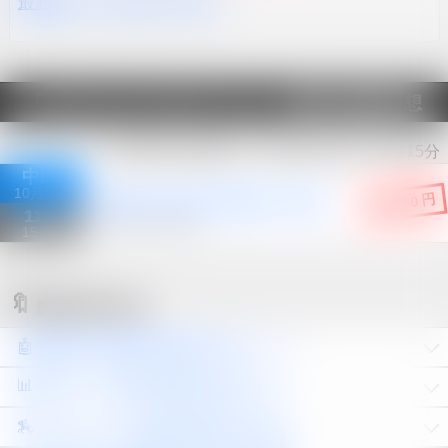
最新のレースはコチラから
「
スプリンターズステークス
」
の無料AI競馬予想
競馬予想の更新日：
2023年10月1日 17時15分
中山
10月1日
25,770 円
スプリンターズステークス
11R
芝
1200m
16頭
15:40
🔖
競馬予想の目次
🤖 競馬AIの競馬予想を0円でゲット！
📊 勝っている馬の枠番は○番だった
🏇 このレースが得意な騎手はあの人