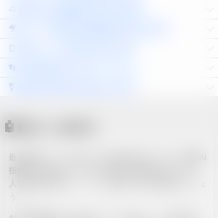
🐴 最新の出走馬情報で勝ち馬を発見
🎥 オススメ競馬予想参考動画で動きを分析
⏰ 過去レースの結果で傾向を分析
👣 あの脚質の馬に注目してみると…
⚧ 性別の10年分析で他を出し抜け！
🤖
競馬AIによる競馬予想
最も期待しているのは《
ナムラクレア
》です。競馬AI
指数が75を超えているので1着の可能性が高いです。
人気は意外と無く、オッズが低くなければ買いましょ
う。