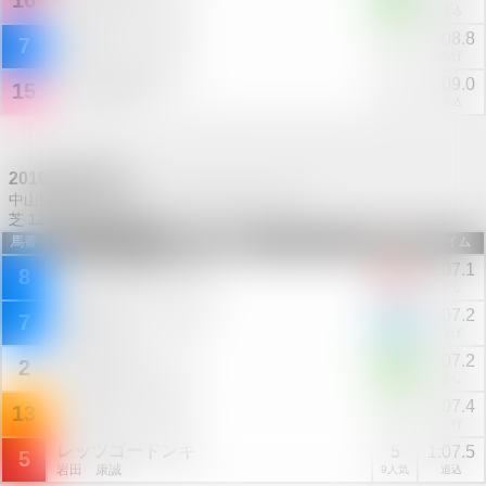
16
松山 弘平
10人気
追込
ミスターメロディ
4
1:08.8
7
福永 祐一
7人気
先行
クリノガウディー
5
1:09.0
15
三浦 皇成
9人気
追込
2019年9月29日
中山競馬場 11R スプリンターズステークス
芝 1200m 16頭 曇 良
馬番
馬名・騎手名
順位
タイム
タワーオブロンドン
1
1:07.1
8
Ｃ．ルメール
2人気
差し
モズスーパーフレア
2
1:07.2
7
松若 風馬
3人気
逃げ
ダノンスマッシュ
3
1:07.2
2
川田 将雅
1人気
差し
ミスターメロディ
4
1:07.4
13
福永 祐一
6人気
先行
レッツゴードンキ
5
1:07.5
5
岩田 康誠
9人気
追込