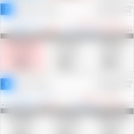
5歳 (2018年04月24日)
7
オールアットワンス
牝馬
/
関東所属
/
鹿毛
調教師：中舘 英二
生産者：ノーザンファーム
馬主：吉田 勝己
/
/
父馬：マクフィ
母馬：シュプリームギフト
Dubawi
Dhelaal
ディープインパクト
スーヴェニアギフト
2023年07月30日
2022年07月31日
2022年05月22日
G3 アイビスＳＤ
G3 アイビスＳＤ
韋駄天Ｓ
新潟 芝 1000m
新潟 芝 1000m
新潟 芝 1000m
晴 良 2枠 3番
晴 良 2枠 3番
晴 良 2枠 4番
石川 裕紀人
石川 裕紀人
津村 明秀
1位
6位
6位
/18頭
/18頭
/16頭
0:54.9 (追込)
0:55.0 (差し)
0:55.2 (差し)
5歳 (2018年02月23日)
8
メイケイエール
牝馬
/
関西所属
/
鹿毛
調教師：武 英智
生産者：ノーザンファーム
馬主：名古屋競馬
/
/
父馬：ミッキーアイル
母馬：シロインジャー
ディープインパクト
スターアイル
ハービンジャー
ユキチャン
2023年06月04日
2023年03月26日
2022年12月11日
G1 安田記念
G1 高松宮記念
G1 香港スプリン
東京 芝 1600m
中京 芝 1200m
海外 芝 1200m
曇 良 1枠 2番
小雨 不良 3枠 5番
曇 良 0枠 13番
池添 謙一
池添 謙一
騎手不明