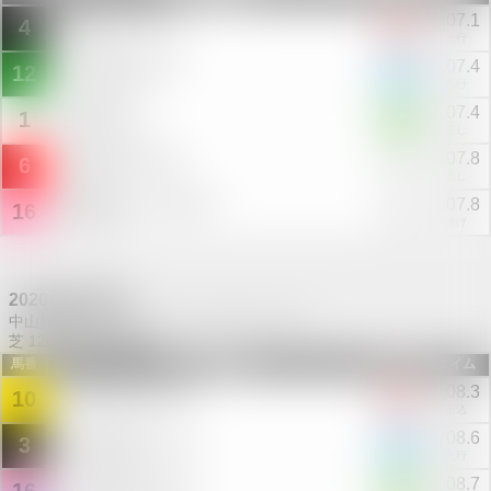
ピクシーナイト
1
1:07.1
4
福永 祐一
3人気
先行
レシステンシア
2
1:07.4
12
Ｃ．ルメール
2人気
先行
シヴァージ
3
1:07.4
1
吉田 隼人
10人気
差し
メイケイエール
4
1:07.8
6
池添 謙一
7人気
差し
モズスーパーフレア
5
1:07.8
16
松若 風馬
5人気
逃げ
2020年10月4日
中山競馬場 11R スプリンターズステークス
芝 1200m 16頭 曇 良
馬番
馬名・騎手名
順位
タイム
グランアレグリア
1
1:08.3
10
Ｃ．ルメール
1人気
追込
ダノンスマッシュ
2
1:08.6
3
川田 将雅
3人気
先行
アウィルアウェイ
3
1:08.7