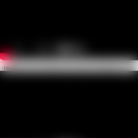
【勝利騎手インタビュー】2023スプリンターズステークス | JRA公式