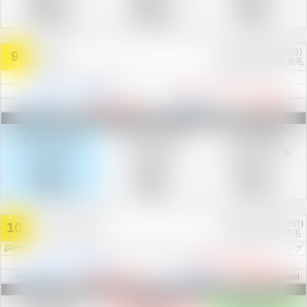
15位
12位
5位
/18頭
/18頭
/14頭
1:32.7 (差し)
1:12.6 (差し)
1:09.0
4歳 (2019年03月04日)
9
アグリ
牡馬
/
関西所属
/
青鹿毛
調教師：安田 隆行
生産者：ノーザンファーム
馬主：三木 正浩
/
/
父馬：Caravaggio
母馬：オールドタイムワルツ
Scat Daddy
Mekko Hokte
War Front
Together
2023年09月10日
2023年03月26日
2023年04月30日
G2 セントウルＳ
G1 高松宮記念
G1 チェアＳＰ
阪神 芝 1200m
中京 芝 1200m
海外 芝 1200m
曇 良 5枠 8番
小雨 不良 6枠 12番
曇 良 0枠 7番
横山 典弘
横山 和生
騎手不明
2位
7位
5位
/15頭
/18頭
/8頭
1:07.4 (追込)
1:12.1 (先行)
1:09.4
4歳 (2019年03月29日)
10
マッドクール
牡馬
/
関西所属
/
芦毛
調教師：池添 学
生産者：Moyglare Stud Farm Ltd
馬主：サンデーレーシング
/
/
父馬：Dark Angel
母馬：Mad About You
Acclamation
Midnight Angel
Indian Ridge
Irresistible Jewel
2023年07月02日
2023年04月16日
2023年01月29日
G3 ＣＢＣ賞
春雷Ｓ
G3 シルクロード