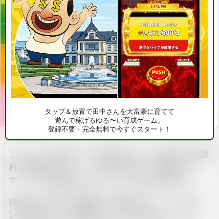
3回
0回
10回
北村 友一
（30.0%）
（0.0%）
2回
2回
8回
西村 淳也
（25.0%）
（25.0%）
0回
0回
5回
団野 大成
（0.0%）
（0.0%）
1回
0回
1回
角田 大河
（100.0%）
（0.0%）
31回
12回
84回
横山 武史
（36.904%）
（14.285%）
タップ＆放置で田中さんを大富豪に育てて
11回
6回
31回
武 豊
遊んで稼げるゆる〜い育成ゲーム。
（35.483%）
（19.354%）
登録不要・完全無料で今すぐスタート！
このレースの騎手による競馬予想で、得意な騎手は
西
村 淳也
騎手です。《
ドルチェモア
》に騎乗しま
す。しかし経験数が少ないため、過信は禁物です。
複勝率が高い騎手は
角田 大河
騎手です。《
エイシ
ンスポッター
》に騎乗します。30%を超えているた