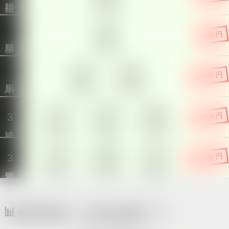
マッドクール
490 円
6
ママコチャ
5,190 円
＞
6
10
ママコチャ
マッドクール
2,310 円
3連複
－
－
1
6
10
ナムラクレア
ママコチャ
マッドクール
17,140 円
3連単
＞
＞
6
10
1
ママコチャ
マッドクール
ナムラクレア
📊
枠番の同条件レース過去10年統計データ