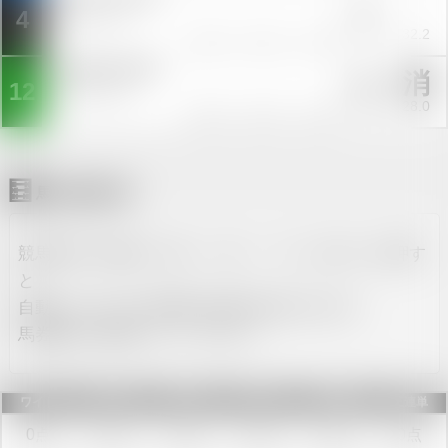
9
4
丸田 恭介
32.2
26.4倍
軸
紐
穴
ドルチェモア
消
16
12
西村 淳也
28.0
101.8倍
軸
紐
穴
🧮
馬券点数計算
競馬予想一覧表の「軸」「紐」「穴」のボタンを押す
と
自動でそれぞれの券種の点数が表示されます。
馬券購入の参考にしてください。
ワイド
枠連
馬連
馬単
三連複
三連単
0点
0点
0点
0点
0点
0点