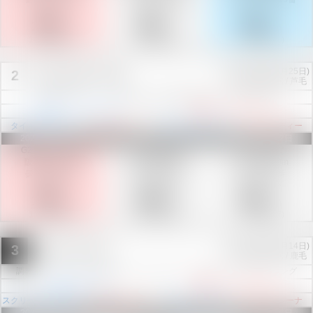
浜中 俊
浜中 俊
浜中 俊
1位
8位
2位
/16頭
/16頭
/18頭
1:09.9 (先行)
1:32.9 (差し)
1:11.6 (差し)
4歳 (2019年04月25日)
2
テイエムスパーダ
牝馬
/
関西所属
/
芦毛
調教師：木原 一良
生産者：浦河小林牧場
馬主：竹園 正繼
/
/
父馬：レッドスパーダ
母馬：トシザコジーン
タイキシャトル
バービキャット
アドマイヤコジーン
トシメロディー
2023年09月10日
2023年08月20日
2023年07月02日
G2 セントウルＳ
G3 北九州記念
G3 ＣＢＣ賞
阪神 芝 1200m
小倉 芝 1200m
中京 芝 1200m
曇 良 6枠 11番
晴 良 6枠 12番
晴 良 5枠 5番
富田 暁
今村 聖奈
国分 恭介
1位
13位
8位
/15頭
/18頭
/12頭
1:07.2 (逃げ)
1:08.2 (先行)
1:07.9 (先行)
5歳 (2018年05月14日)
3
ピクシーナイト
牡馬
/
関西所属
/
鹿毛
調教師：音無 秀孝
生産者：ノーザンファーム
馬主：シルクレーシング
/
/
父馬：モーリス
母馬：ピクシーホロウ
スクリーンヒーロー
メジロフランシス
キングヘイロー
ラインレジーナ
2023年09月10日
2023年05月13日
2023年03月26日