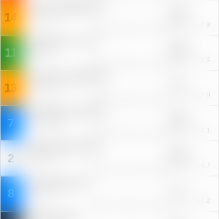
エイシンスポッター
13
14
角田 大河
43.9
35.4倍
軸
紐
穴
ジュビリーヘッド
15
11
北村 友一
43.5
84.6倍
軸
紐
穴
ジャスパークローネ
5
13
団野 大成
42.9
11.3倍
軸
紐
穴
オールアットワンス
12
7
石川 裕紀人
40.1
31.7倍
軸
紐
穴
テイエムスパーダ
10
2
富田 暁
39.7
27.5倍
軸
紐
穴
メイケイエール
4
8
池添 謙一
38.2
9.6倍
軸
紐
穴
ナランフレグ