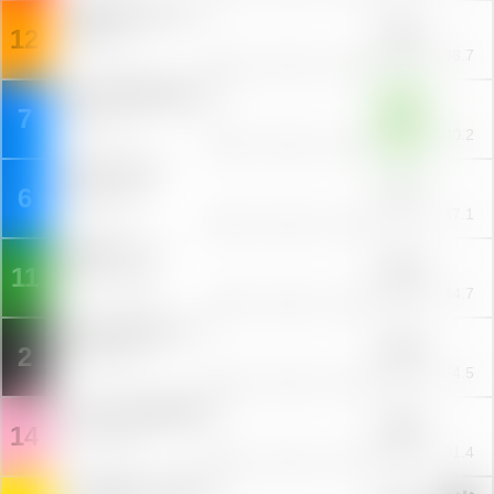
ルピナスリード
11
12
富田 暁
48.7
21.8倍
軸
紐
穴
ホープフルサイン
3
7
石橋 脩
40.2
7.8倍
軸
紐
穴
スティクス
9
6
吉田 隼人
37.1
19.7倍
軸
紐
穴
カルリーノ
12
11
佐々木 大輔
34.7
23.0倍
軸
紐
穴
グランデマーレ
14
2
小林 凌大
34.5
36.5倍
軸
紐
穴
メイショウチタン
10
14
丹内 祐次
31.4
20.3倍
軸
紐
穴
イーサンパンサー