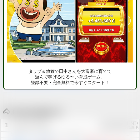
村 宏司
騎手です。《
サーマルウインド
》に騎乗し
ます。
複勝率が高い騎手も
北村 宏司
騎手です。軸に選ん
でも良いでしょう。
逆に期待できない騎手は
小林 凌大
騎手です。《
グ
ランデマーレ
》に騎乗します。好材料がない場合は買
わないほうが良いでしょう。
タップ＆放置で田中さんを大富豪に育てて
遊んで稼げるゆる〜い育成ゲーム。
次は出走馬の情報も見て競馬予想をしましょう▼
登録不要・完全無料で今すぐスタート！
🐴
出走馬の基本情報一覧
4歳 (2019年04月25日)
1
エナジーグラン
牡馬
/
関西所属
/
黒鹿毛
調教師：高柳 大輔
生産者：宮内牧場
馬主：キャピタル・システム
/
/