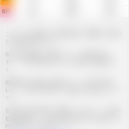
（17.943%）
（7.476%）
108頭
33頭
8枠
556頭
（19.424%）
（5.935%）
このレースの枠番による競馬予想は「
外枠
」が有利に
なる可能性が高いです。
最も有利な枠番は「
7枠
」です。《
ルピナスリー
ド
》、《
サーマルウインド
》が7枠なので要注目で
す。
複勝率が高い枠番は「
2枠
」です。《
グランデマー
レ
》、《
ロンドンプラン
》は2枠なので紐にオススメ
です。
逆に最も不利な枠番は「
3枠
」になります。《
シゲル
ピンクルビー
》、《
メイクアスナッチ
》は3枠となり
枠番で考えると期待薄でしょう。