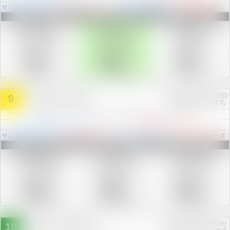
サンデーサイレンス
ウインドインハーヘア
Closing Argument
Bijoux Miss
2023年08月27日
2023年06月17日
2023年04月30日
朱鷺Ｓ
米子Ｓ
谷川岳Ｓ
新潟 芝 1400m
阪神 芝 1600m
新潟 芝 1600m
晴 良 5枠 10番
晴 良 6枠 9番
曇 重 2枠 2番
田辺 裕信
岩田 望来
荻野 極
4位
3位
6位
/17頭
/13頭
/14頭
1:21.0 (差し)
1:32.0 (追込)
1:36.1 (差し)
7歳 (2016年03月20日)
9
イーサンパンサー
牡馬
/
関東所属
/
栗毛
調教師：中野 栄治
生産者：東栄牧場
馬主：国本 勇
/
/
父馬：スズカフェニックス
母馬：レアシルウィア
サンデーサイレンス
ローズオブスズカ
ティンバーカントリー
フミノアミューズ
2023年09月03日
2023年08月27日
2023年07月23日
G3 新潟記念
朱鷺Ｓ
しらかばＳ
新潟 芝 2000m
新潟 芝 1400m
札幌 芝 1200m
晴 良 7枠 12番
晴 良 7枠 13番
晴 良 5枠 9番
小林 美駒
武藤 雅
古川 吉洋
13位
16位
15位
/14頭
/17頭
/16頭
2:00.3 (追込)
1:23.2 (追込)
1:08.5 (追込)
4歳 (2019年02月26日)
10
アルーリングウェイ