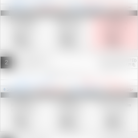
父馬：ジャングルポケット
母馬：エナジーハート
トニービン
ダンスチャーマー
サクラバクシンオー
タガノルビー
2023年08月20日
2023年07月16日
2023年02月26日
G3 北九州記念
福島ＴＶＯＰ
下関Ｓ
小倉 芝 1200m
福島 芝 1200m
小倉 芝 1200m
晴 良 3枠 5番
晴 良 2枠 3番
晴 良 6枠 11番
亀田 温心
亀田 温心
亀田 温心
9位
13位
1位
/18頭
/16頭
/17頭
1:08.0 (追込)
1:10.0 (差し)
1:09.0 (差し)
6歳 (2017年02月07日)
2
グランデマーレ
牡馬
/
関西所属
/
芦毛
調教師：藤岡 健一
生産者：社台コーポレーション白老ファーム
/
/
馬主：キャロットファーム
父馬：ロードカナロア
母馬：グランデアモーレ
キングカメハメハ
レディブラッサム
ネオユニヴァース
ヒカルアモーレ
2023年08月27日
2023年07月29日
2023年04月22日
朱鷺Ｓ
関越Ｓ
オアシスＳ
新潟 芝 1400m
新潟 芝 1800m
東京 ダート 1600m
晴 良 8枠 17番
晴 良 7枠 14番
晴 良 2枠 4番
富田 暁
石橋 脩
吉田 豊
9位
18位
16位
/17頭
/18頭
/16頭
1:21.3 (差し)
1:46.4 (先行)
1:38.6 (先行)