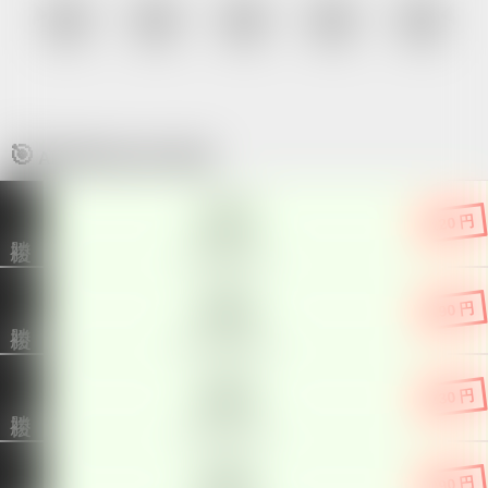
★
★
★
★
★
🎯
AI競馬予想の的中馬券
120 円
13
サーマルウインド
190 円
10
アルーリングウェイ
230 円
15
ルプリュフォール
290 円
13