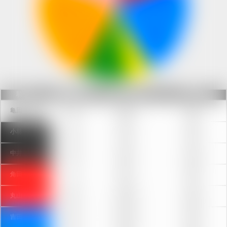
騎手名
総騎乗回数
3着以内回数
1着回数
2回
0回
21回
亀田 温心
（9.523%）
（0.0%）
0回
0回
12回
小林 凌大
（0.0%）
（0.0%）
2回
1回
22回
中井 裕二
（9.09%）
（4.545%）
0回
0回
7回
角田 大和
（0.0%）
（0.0%）
14回
2回
59回
丸山 元気
（23.728%）
（3.389%）
13回
5回
58回
吉田 隼人
（22.413%）
（8.62%）