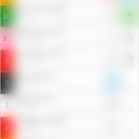
軸
紐
穴
アルーリングウェイ
▲
6
10
北村 友一
63.8
9.5倍
軸
紐
穴
ルプリュフォール
△
7
15
秋山 真一郎
60.4
16.1倍
軸
紐
穴
メイクアスナッチ
☆
5
5
丸山 元気
59.9
8.5倍
軸
紐
穴
ロンドンプラン
2
3
中井 裕二
59.6
6.0倍
軸
紐
穴
エナジーグラン
13
1
亀田 温心
57.2
26.3倍
軸
紐
穴
シゲルピンクルビー
8
4
角田 大和
53.4
18.4倍
軸
紐
穴