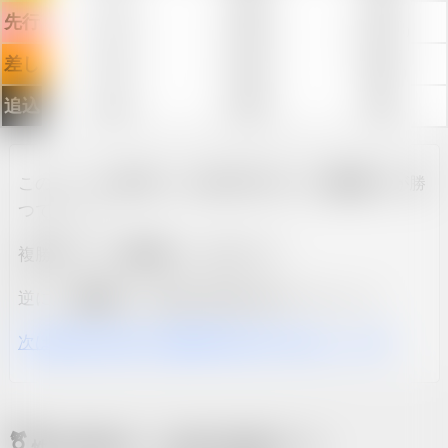
749頭
276頭
先行
2542頭
（29.464%）
（10.857%）
791頭
261頭
差し
3833頭
（20.636%）
（6.809%）
331頭
85頭
追込
3092頭
（10.705%）
（2.749%）
このレースの脚質による競馬予想では「
逃げ馬
」が勝
つでしょう。
複勝率では「
逃げ馬
」に注目です！
逆に「
追込馬
」は活躍に期待出来ないでしょう。
次は性別の分析での競馬予想も見てみましょう▼
⚧
性別の同条件レース過去10年統計データ