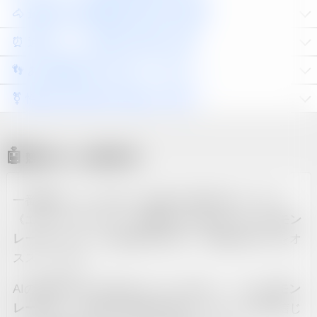
🐴 最新の出走馬情報で勝ち馬を発見
⏰ 過去レースの結果で傾向を分析
👣 あの脚質の馬に注目してみると…
⚧ 性別の10年分析で他を出し抜け！
🤖
競馬AIによる競馬予想
一番期待しているのは《
エターナルタイム
》です。
《エターナルタイム》と勝負できるのは《
レッドモン
レーヴ
》です。人気は意外と無く、馬券を買うのをオ
ススメします。
AIの競馬予想と人気がズレているのが、《
レッドモン
レーヴ
》、《
マテンロウオリオン
》です。人気を信じ