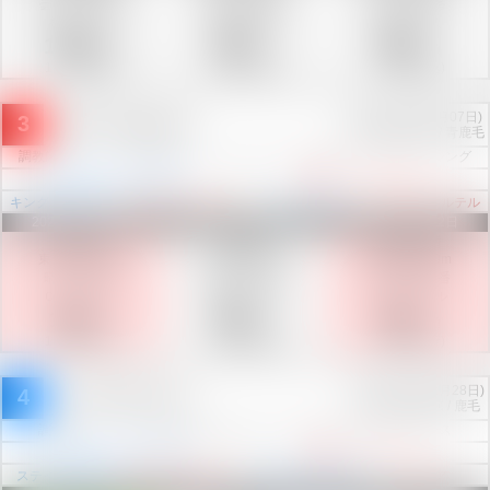
曇 良 7枠 15番
晴 良 5枠 8番
晴 良 5枠 9番
横山 典弘
横山 典弘
横山 典弘
11位
5位
4位
/18頭
/15頭
/16頭
1:32.3 (追込)
1:31.7 (差し)
1:33.6 (追込)
4歳 (2019年04月07日)
3
エターナルタイム
牝馬
/
関東所属
/
青鹿毛
調教師：中川 公成
生産者：ノーザンファーム
馬主：サンデーレーシング
/
/
父馬：ロードカナロア
母馬：マジックタイム
キングカメハメハ
レディブラッサム
ハーツクライ
タイムウィルテル
2023年06月18日
2023年05月07日
2023年02月12日
多摩川Ｓ
湘南Ｓ
4歳以上2勝
東京 芝 1400m
東京 芝 1600m
東京 芝 1600m
晴 良 1枠 1番
雨 良 5枠 7番
晴 良 8枠 12番
Ｃ．ルメール
横山 武史
Ｃ．ルメール
1位
5位
1位
/16頭
/13頭
/12頭
1:19.7 (差し)
1:34.0 (先行)
1:33.5 (先行)
5歳 (2018年02月28日)
4
ソーヴァリアント
牡馬
/
関東所属
/
鹿毛
調教師：大竹 正博
生産者：社台ファーム
馬主：社台レースホース
/
/
父馬：オルフェーヴル
母馬：ソーマジック
ステイゴールド
オリエンタルアート
シンボリクリスエス
スーア