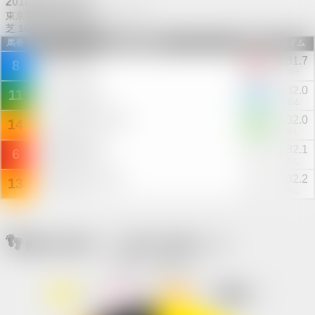
2018年10月20日
東京競馬場 11R 富士ステークス
芝 1600m 18頭 晴 良
馬番
馬名・騎手名
順位
タイム
ロジクライ
1
1:31.7
8
Ｃ．ルメール
2人気
先行
ワントゥワン
2
1:32.0
11
Ｊ．モレイラ
3人気
追込
レッドアヴァンセ
3
1:32.0
14
北村 友一
5人気
差し
エアスピネル
4
1:32.1
6
福永 祐一
1人気
差し
ペルシアンナイト
5
1:32.2
13
Ｍ．デムーロ
4人気
差し
👣
脚質の同条件レース過去10年統計データ