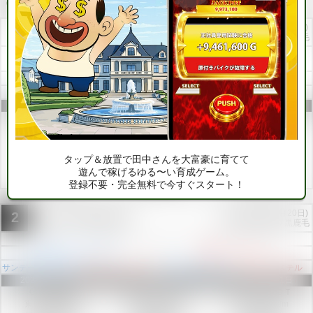
🐴
出走馬の基本情報一覧
7歳 (2016年01月29日)
1
ユニコーンライオン
牡馬
/
関西所属
/
黒鹿毛
調教師：矢作 芳人
生産者：Desert Star Phoenix Jvc
/
/
馬主：ライオンレースホース
父馬：No Nay Never
母馬：Muravka
Scat Daddy
Cats Eye Witness
High Chaparral
Tabdea
2023年08月20日
2023年07月16日
2023年06月25日
G2 札幌記念
G3 函館記念
G1 宝塚記念
札幌 芝 2000m
函館 芝 2000m
阪神 芝 2200m
晴 稍重 8枠 15番
曇 稍重 1枠 2番
曇 良 8枠 15番
国分 優作
国分 優作
坂井 瑠星
タップ＆放置で田中さんを大富豪に育てて
15位
12位
15位
/15頭
/16頭
/17頭
遊んで稼げるゆる〜い育成ゲーム。
2:07.0 (逃げ)
2:02.4 (逃げ)
2:12.6 (逃げ)
登録不要・完全無料で今すぐスタート！
4歳 (2019年02月20日)
2
マテンロウオリオン
牡馬
/
関西所属
/
黒鹿毛
調教師：昆 貢
生産者：ムラカミファーム
馬主：寺田 千代乃
/
/
父馬：ダイワメジャー
母馬：パルテノン
サンデーサイレンス
スカーレットブーケ
キングカメハメハ
レディパステル
2023年06月04日
2023年04月23日
2023年04月01日
G1 安田記念
G2 マイラーズＣ
G3 ダービーＣＴ
東京 芝 1600m
京都 芝 1600m
中山 芝 1600m