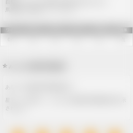
自動でそれぞれの券種の点数が表示されます。
馬券購入の参考にしてください。
ワイド
枠連
馬連
馬単
三連複
三連単
0点
0点
0点
0点
0点
0点
⭐
みんなのAI競馬予想期待度
あなたのAI競馬予想期待度は？
星マークを押すと、みんなのAI競馬予想期待度が表示
されます。