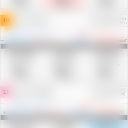
/18頭
/18頭
/16頭
1:32.0 (差し)
1:20.3 (差し)
1:33.6 (追込)
4歳 (2019年01月27日)
10
キラーアビリティ
牡馬
/
関西所属
/
青鹿毛
調教師：斉藤 崇史
生産者：ノーザンファーム
馬主：キャロットファーム
/
/
父馬：ディープインパクト
母馬：キラーグレイシス
サンデーサイレンス
ウインドインハーヘア
Congaree
Heatherdoesntbluff
2023年05月07日
2023年04月02日
2023年02月12日
G3 新潟大賞典
G1 大阪杯
G2 京都記念
新潟 芝 2000m
阪神 芝 2000m
阪神 芝 2200m
雨 不良 5枠 10番
晴 良 6枠 12番
晴 良 6枠 9番
北村 友一
団野 大成
Ｂ．ムルザバエフ
5位
13位
5位
/16頭
/16頭
/13頭
2:05.8 (追込)
1:58.3 (追込)
2:11.8 (差し)
3歳 (2020年03月29日)
11
ダノンタッチダウン
牡馬
/
関西所属
/
鹿毛
調教師：安田 隆行
生産者：ノーザンファーム
馬主：ダノックス
/
/
父馬：ロードカナロア
母馬：エピックラヴ
キングカメハメハ
レディブラッサム
Dansili
Leopard Hunt
2023年05月07日
2023年04月16日
2022年12月18日
G1 ＮＨＫマイル
G1 皐月賞
G1 朝日杯ＦＳ
東京 芝 1600m
中山 芝 2000m
阪神 芝 1600m