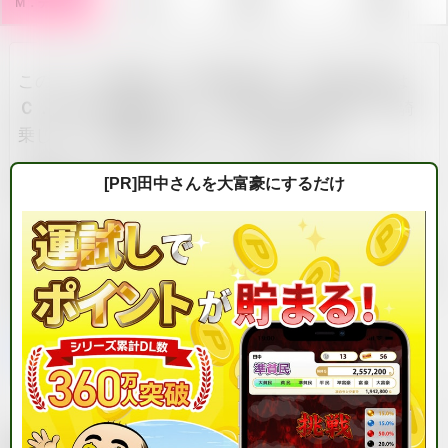
214回
Ｍ．デムーロ
（33.644%）
（14.485%）
このレースの騎手による競馬予想で、得意な騎手は
Ｃ．ルメール
騎手です。《
エターナルタイム
》に騎
乗します。勝利数も多いので、要注目です。
閉じる
複勝率が高い騎手も
Ｃ．ルメール
騎手です。軸に選
[PR]田中さんを大富豪にするだけ
んでも良いでしょう。
逆に期待できない騎手は
坂井 瑠星
騎手です。《
ユ
ニコーンライオン
》に騎乗します。好材料がない場合
は買わないほうが良いでしょう。
次は出走馬の情報も見て競馬予想をしましょう▼