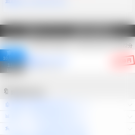
最新のレースはコチラから
「
富士ステークス
」
の無料AI競馬予想
競馬予想の更新日：
2023年10月21日 17時22分
東京
10月21日
3,830 円
富士ステークス
11R
芝
1600m
12頭
15:45
🔖
競馬予想の目次
🤖 競馬AIの競馬予想を0円でゲット！
📊 勝っている馬の枠番は○番だった
🏇 このレースが得意な騎手はあの人