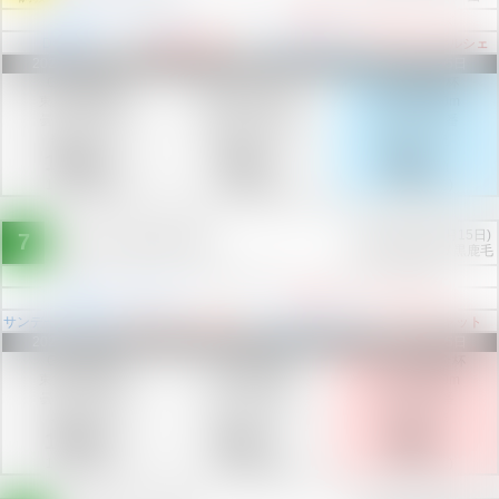
父馬：ハービンジャー
母馬：サンブルエミューズ
Dansili
Penang Pearl
ダイワメジャー
ヴィートマルシェ
2023年06月04日
2023年05月14日
2023年02月05日
G1 安田記念
G1 ヴィクトリア
G3 東京新聞杯
東京 芝 1600m
東京 芝 1600m
東京 芝 1600m
曇 良 6枠 12番
小雨 良 6枠 11番
晴 良 8枠 15番
横山 武史
横山 武史
横山 武史
16位
7位
2位
/18頭
/16頭
/16頭
1:33.3 (追込)
1:32.8 (差し)
1:31.8 (差し)
5歳 (2018年02月15日)
7
イルーシヴパンサー
牡馬
/
関東所属
/
黒鹿毛
調教師：久保田 貴士
生産者：追分ファーム
馬主：草間 庸文
/
/
父馬：ハーツクライ
母馬：イルーシヴキャット
サンデーサイレンス
アイリッシュダンス
キングカメハメハ
レッドキャット
2023年06月04日
2023年02月26日
2023年01月05日
G1 安田記念
G2 中山記念
G3 スポ京都金杯
東京 芝 1600m
中山 芝 1800m
中京 芝 1600m
曇 良 6枠 11番
晴 良 3枠 3番
晴 良 4枠 7番
岩田 望来
Ｍ．デムーロ
岩田 望来
10位
8位
1位
/18頭
/14頭
/0頭
1:32.2 (差し)
1:47.6 (先行)
1:32.7 (差し)