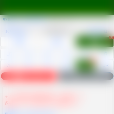
無料競馬AI
無料AI競馬予想
富士ステークス
10月21日(土)
←10月15日(日)
10月22日(日)→
東京
京都
新潟
1R
2R
3R
4R
5R
6R
11R
7R
8R
9R
10R
12R
オリジンAI
ウェーブAI
⚠️この記事のAI競馬予想は「2023年」の
過去のレースになるのでご注意下さい。