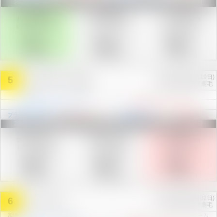
2023年08月20日
2023年06月03日
2023年02月26日
G2 札幌記念
G3 鳴尾記念
G2 中山記念
札幌 芝 2000m
阪神 芝 2000m
中山 芝 1800m
晴 稍重 1枠 1番
晴 良 8枠 14番
晴 良 4枠 6番
Ｃ．ルメール
Ｃ．ルメール
横山 武史
3位
12位
9位
/15頭
/15頭
/14頭
2:02.7 (先行)
1:59.8 (先行)
1:47.9 (差し)
4歳 (2019年01月19日)
5
ジャスティンスカイ
牡馬
/
関西所属
/
鹿毛
調教師：友道 康夫
生産者：ノーザンファーム
馬主：三木 正浩
/
/
父馬：キタサンブラック
母馬：リアリサトリス
ブラックタイド
シュガーハート
Numerous
Riziere
2023年06月17日
2023年04月23日
2023年02月11日
米子Ｓ
G2 マイラーズＣ
洛陽Ｓ
阪神 芝 1600m
京都 芝 1600m
阪神 芝 1600m
晴 良 8枠 13番
晴 良 2枠 3番
晴 良 2枠 2番
川田 将雅
川田 将雅
福永 祐一
8位
9位
1位
/13頭
/15頭
/11頭
1:32.5 (差し)
1:32.0 (追込)
1:33.1 (差し)
4歳 (2019年03月02日)
6
ナミュール
牝馬
/
関西所属
/
鹿毛
調教師：高野 友和
生産者：ノーザンファーム
馬主：キャロットファーム
/
/