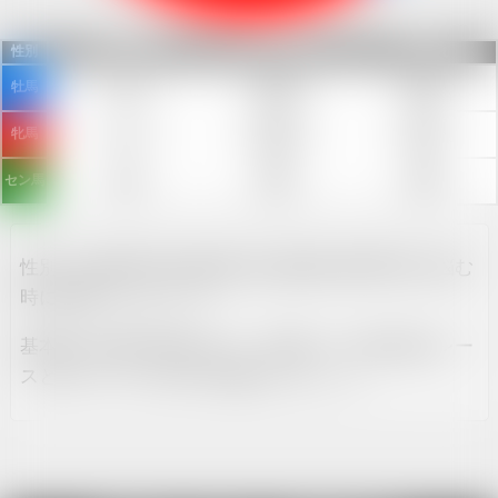
性別
総出走頭数
3着以内頭数
1着頭数
1064頭
364頭
4767頭
牡馬
（22.32%）
（7.635%）
1002頭
325頭
5117頭
牝馬
（19.581%）
（6.351%）
46頭
15頭
285頭
セン馬
（16.14%）
（5.263%）
性別での競馬予想は優劣分析は最後の競馬予想に悩む
時に参考にしましょう。
基本的に牡馬が有利なので、牝馬とセン馬が他のレー
スと比べてどうなのかを検討しましょう。