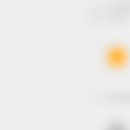
あなたのAI競馬
星マークを押すと
みんなのAI競馬予