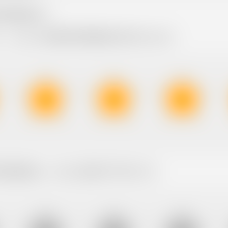
予想期待度は？
、みんなのAI競馬予想期待度が表示されます。
★
★
★
★
想期待度は、123人の投票で平均4.5です。