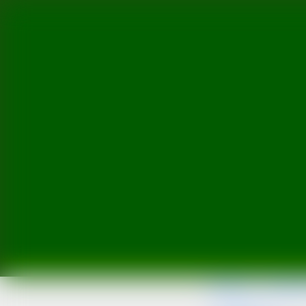
無料競馬AI
無料AI競