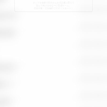
軸
紐
ウレーヴ
軸
紐
オーギシ
軸
紐
軸
紐
タップ＆放置で田中さんを大富豪に育てて
ンウェイ
遊んで稼げるゆる〜い育成ゲーム。
登録不要・完全無料で今すぐスタート！
軸
紐
ケーノ
軸
紐
ョケツ