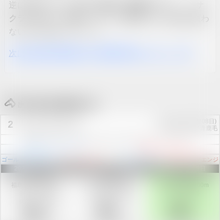
逆に期待できない騎手は
吉村 智洋
騎手です。《
サ
クラリゲル
》に騎乗します。好材料がない場合は買わ
ないほうが良いでしょう。
次は出走馬の情報も見て競馬予想をしましょう▼
🐴
出走馬の基本情報一覧
2歳 (2021年03月08日)
2
キミハスコール
牡馬
/
関東所属
/
青鹿毛
調教師：加藤 征弘
生産者：服部 牧場
馬主：ビリオンスター
/
/
父馬：コパノリッキー
母馬：テツナゴオ
ゴールドアリュール
コパノニキータ
ハーツクライ
フライトオブエンジ
2023年11月12日
2023年09月09日
2023年08月19日
2歳未勝利
2歳未勝利
2歳新馬
福島 ダート 1700m
中山 ダート 1800m
新潟 ダート 1800m
曇 良 2枠 3番
曇 重 6枠 10番
晴 良 5枠 9番
佐々木 大輔
吉田 豊
吉田 豊
4位
5位
3位
/15頭
/15頭
/14頭