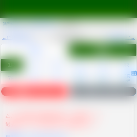
無料競馬AI
無料AI競馬予想
2歳未勝利
11月26日(日)
←11月25日(土)
12月2日(土)→
東京
京都
1R
2R
3R
4R
5R
6R
10R
11R
12R
7R
8R
9R
WIN
5
WIN
5
WIN
5
オリジンAI
ウェーブAI
⚠️この記事のAI競馬予想は「2023年」の
過去のレースになるのでご注意下さい。