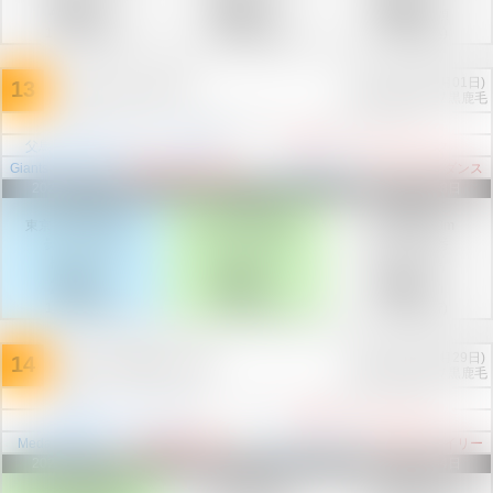
4位
13位
13位
/15頭
/16頭
/14頭
1:20.1 (先行)
1:29.9 (先行)
1:52.8 (追込)
2歳 (2021年03月01日)
13
マイフォーエバー
牡馬
/
関東所属
/
黒鹿毛
調教師：矢野 英一
生産者：社台ファーム
馬主：青山 洋一
/
/
父馬：ブリックスアンドモルタル
母馬：フォーエバーマーク
Giants Causeway
Beyond the Waves
ファルブラヴ
リトミックダンス
2023年11月12日
2023年10月22日
2023年10月08日
2歳未勝利
2歳未勝利
2歳未勝利
東京 ダート 1400m
東京 ダート 1600m
東京 芝 1600m
曇 良 5枠 8番
晴 良 3枠 6番
曇 良 1枠 1番
横山 武史
内田 博幸
内田 博幸
2位
3位
5位
/14頭
/16頭
/14頭
1:26.7 (先行)
1:40.1 (先行)
1:35.0 (先行)
2歳 (2021年03月29日)
14
セイウンダキシメテ
牝馬
/
関東所属
/
黒鹿毛
調教師：土田 稔
生産者：メイタイファーム
馬主：西山 茂行
/
/
父馬：タリスマニック
母馬：セイウンエブリー
Medaglia dOro
Magic Mission
ルーラーシップ
セイウンメイリー
2023年10月29日
2023年10月08日
2023年09月24日
2歳未勝利
2歳未勝利
2歳新馬