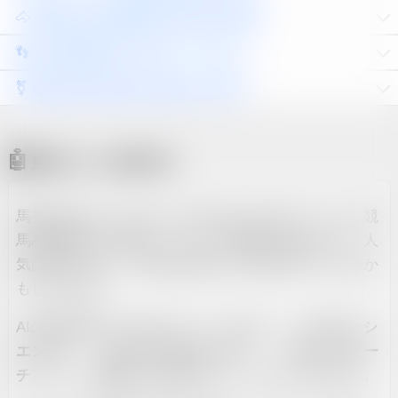
🐴 最新の出走馬情報で勝ち馬を発見
👣 あの脚質の馬に注目してみると…
⚧ 性別の10年分析で他を出し抜け！
🤖
競馬AIによる競馬予想
馬券に絡みそうなのは《
マイフォーエバー
》です。競
馬AI指数が75を超えているので活躍が見込めます。人
気は意外と無く、馬券に絡めると払戻は大きくなるか
もしれません。
AIの競馬予想と人気がズレているのが、《
クラウンシ
エンタ
》、《
セイウンダキシメテ
》、《
サンディビー
チ
》です。積極的に馬券を買っていきたい馬ですね。