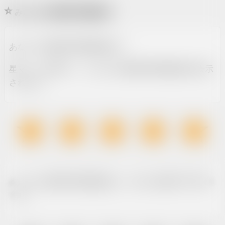
⭐
みんなのAI競馬予想期待度
あなたのAI競馬予想期待度は？
星マークを押すと、みんなのAI競馬予想期待度が表示
されます。
★
★
★
★
★
みんなのAI競馬予想期待度は、123人の投票で平均4.5
です。