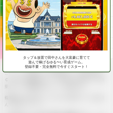
17回
水沼 元輝
（11.764%）
（0.0%）
82回
18回
420回
石川 裕紀人
（19.523%）
（4.285%）
151回
72回
281回
Ｃ．ルメール
（53.736%）
（25.622%）
24回
7回
179回
永野 猛蔵
（13.407%）
（3.91%）
23回
7回
172回
菊沢 一樹
（13.372%）
（4.069%）
3回
1回
29回
佐々木 大輔
（10.344%）
（3.448%）
タップ＆放置で田中さんを大富豪に育てて
遊んで稼げるゆる〜い育成ゲーム。
登録不要・完全無料で今すぐスタート！
このレースの騎手による競馬予想で、得意な騎手は
Ｃ．ルメール
騎手です。《
マイフォーエバー
》に騎
乗します。勝利数も多いので、要注目です。
複勝率が高い騎手も
Ｃ．ルメール
騎手です。軸に選
んでも良いでしょう。