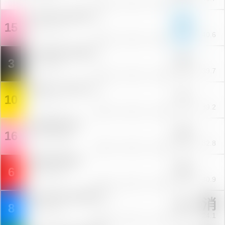
軸
紐
穴
ミッキードラマー
2
15
菊沢 一樹
40.6
7.4倍
軸
紐
穴
フィクストスター
11
3
小林 勝太
39.7
104.2倍
軸
紐
穴
フルハートビート
5
10
Ｈ．ドイル
39.2
15.7倍
軸
紐
穴
ヴェネラリア
14
16
佐々木 大輔
32.8
186.1倍
軸
紐
穴
サクラリゲル
13
6
吉村 智洋
30.9
156.9倍
軸
紐
穴
ロックシティボーイ
消
15
8
小林 凌大
24.1
262.1倍
軸
紐
穴