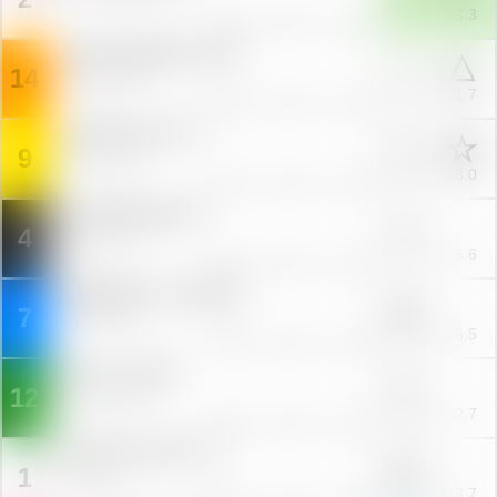
73.3
7.6倍
軸
紐
穴
セイウンダキシメテ
△
7
14
永野 猛蔵
61.7
19.9倍
軸
紐
穴
サンディビーチ
☆
9
9
北村 宏司
58.0
24.4倍
軸
紐
穴
ランタナヒルズ
5
4
丸田 恭介
56.6
15.7倍
軸
紐
穴
イサチルイトムスビ
12
7
丹内 祐次
56.5
105.0倍
軸
紐
穴
ドナノーブル
8
12
石川 裕紀人
52.7
23.0倍
軸
紐
穴
アイランドピーク
10
1
原 優介
48.7
34.7倍