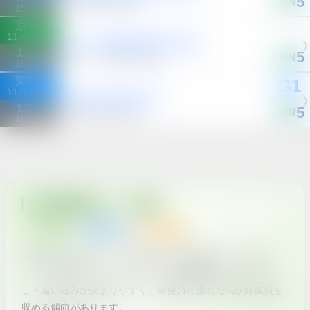
5
芝
2000m
13頭
WIN
15:01
京都
11月26日
カノープスステークス
11R
5
ダート
1900m
16頭
WIN
15:15
東京
G1
11月26日
ジャパンカップ
12R
5
芝
2400m
18頭
WIN
15:40
東京競馬場のコース傾向
芝・左回り
直線 526m
差し〜追込
直線が約526mと長く、末脚の切れ味が重要です。日本ダー
ビーや天皇賞（秋）など大レースが多数開催されます。差
し・追い込みが決まりやすく、瞬発力に優れた馬が好成績を
収める傾向があります。