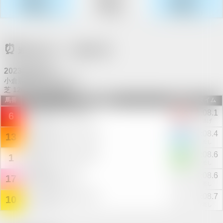
2位
12位
2位
/17頭
/18頭
/17頭
2:02.5 (先行)
2:15.0 (差し)
2:00.2 (差し)
⏰
過去5年のレース結果一覧
2023年2月5日
小倉競馬場 9R 合馬特別
芝 1200m 18頭 晴 良
馬番
馬名・騎手名
順位
タイム
タイセイブリリオ
1
1:08.1
6
幸 英明
2人気
逃げ
ヤマニンアンフィル
2
1:08.4
13
団野 大成
5人気
差し
タガノスペルノヴァ
3
1:08.6
1
高倉 稜
15人気
差し
ダブルスナッチ
4
1:08.6
17
勝浦 正樹
10人気
差し
ミッキーチャレンジ
5
1:08.7
10
西村 淳也
1人気
差し