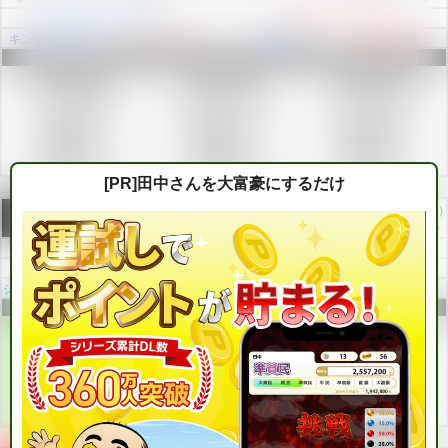
父馬：ロードカナロア
母馬：ワイルドココ
キングカメハメハ
レディブラッサム
Shirocco
Wild Side
2024年01月06日
2023年10月01日
2023年09月16日
4歳以上1勝
3歳以上1勝
3歳以上1勝
京都 芝 1800m
阪神 芝 1600m
阪神 芝 1600m
曇 良 2枠 4番
曇 稍重 2枠 4番
晴 良 3枠 5番
騎手不明
Ｍ．デムーロ
鮫島 克駿
8位
12位
4位
/17頭
/16頭
/18頭
閉じる
1:48.2 (先行)
1:34.8 (追込)
1:32.5 (差し)
[PR]田中さんを大富豪にするだけ
4歳 (2020年04月30日)
2
シャドウソニック
牡馬
/
関西所属
/
鹿毛
調教師：辻野 泰之
生産者：社台ファーム
馬主：飯塚 知一
/
/
父馬：エピファネイア
母馬：シャドウムーン
シンボリクリスエス
シーザリオ
キングヘイロー
エビスファミリー
2024年01月13日
2023年11月18日
2023年11月04日
4歳以上1勝
高湯温泉特別
3歳以上1勝
小倉 芝 1800m
福島 芝 1800m
京都 芝 2200m
晴 良 4枠 8番
晴 稍重 7枠 13番
晴 良 5枠 5番
幸 英明
富田 暁
坂井 瑠星
3位
5位
6位
/16頭
/16頭
/11頭
1:47.0 (追込)
1:50.2 (差し)
2:12.9 (先行)