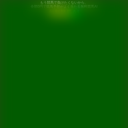
もう競馬で負けたくないから、
全部0円で競馬予想がよく当たる無料競馬AI
AI
無料競馬