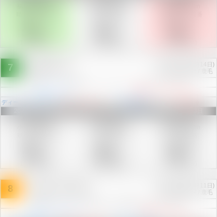
福島 芝 1800m
福島 芝 2600m
札幌 芝 2000m
晴 稍重 3枠 6番
曇 良 6枠 7番
晴 稍重 6枠 12番
菊沢 一樹
丹内 祐次
横山 武史
3位
9位
1位
/16頭
/11頭
/16頭
1:49.4 (差し)
2:45.9 (逃げ)
2:02.9 (逃げ)
7歳 (2017年01月14日)
7
スズカキング
牡馬
/
関西所属
/
鹿毛
調教師：谷 潔
生産者：ノーザンファーム
馬主：永井 啓弍
/
/
父馬：キズナ
母馬：リアリサトリス
ディープインパクト
キャットクイル
Numerous
Riziere
2024年01月13日
2023年12月02日
2023年05月13日
4歳以上1勝
3歳以上1勝
4歳以上1勝
小倉 芝 1800m
中京 芝 2000m
新潟 芝 1800m
晴 良 6枠 11番
晴 良 2枠 3番
晴 良 6枠 6番
菱田 裕二
酒井 学
川端 海翼
5位
13位
9位
/16頭
/17頭
/10頭
1:47.3 (先行)
2:02.3 (逃げ)
1:49.1 (先行)
4歳 (2020年01月11日)
8
ショウナンアキドン
牡馬
/
関西所属
/
鹿毛
調教師：高野 友和
生産者：天羽牧場
馬主：国本 哲秀
/
/
父馬：ドゥラメンテ
母馬：セシリア