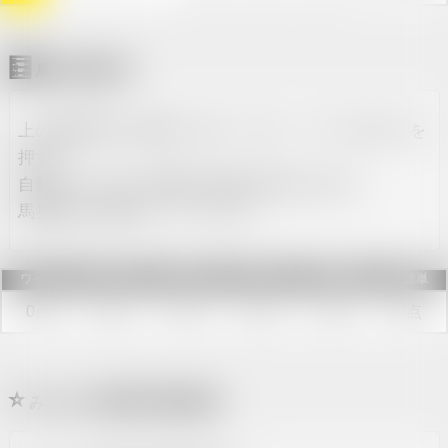
🧮
馬券点数計算
上の競馬予想一覧表の「軸」「紐」「穴」のボタンを
押すと
自動でそれぞれの券種の点数が表示されます。
馬券購入の参考にしてください。
ワイド
枠連
馬連
馬単
三連複
三連単
0点
0点
0点
0点
0点
0点
⭐
みんなのAI競馬予想期待度