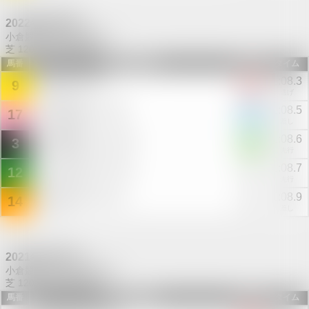
2022年2月26日
小倉競馬場 9R 合馬特別
芝 1200m 18頭 晴 良
馬番
馬名・騎手名
順位
タイム
ジュストコル
1
1:08.3
9
吉田 隼人
4人気
逃げ
マイネルチューダ
2
1:08.5
17
丹内 祐次
3人気
差し
タマモダイジョッキ
3
1:08.6
3
泉谷 楓真
5人気
先行
メイショウフンケイ
4
1:08.7
12
横山 和生
6人気
先行
ディランズソング
5
1:08.9
14
荻野 極
7人気
差し
2021年1月31日
小倉競馬場 10R 合馬特別
芝 1200m 10頭 晴 良
馬番
馬名・騎手名
順位
タイム