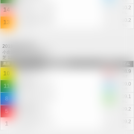
酒井 学
スーパーノーマル
4
1:10.2
14
原田 和真
13人気
差し
メイショウナスカ
5
1:10.2
13
太宰 啓介
3人気
差し
2019年2月23日
小倉競馬場 12R 合馬特別
芝 1200m 18頭 晴 良
馬番
馬名・騎手名
順位
タイム
マルモレイナ
1
1:08.9
10
田中 健
7人気
逃げ
コスモペリドット
2
1:09.0
11
丹内 祐次
1人気
先行
バーミーブリーズ
3
1:09.1
8
藤田 菜七子
9人気
差し
カクテルドレス
4
1:09.2
5
藤岡 康太
2人気
差し
ハートイズハート
5
1:09.2
1
加藤 祥太
18人気
差し