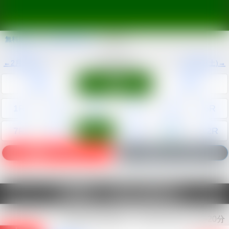
無料競馬AI
無料AI競馬予想
合馬特別
2月4日(日)
←2月3日(土)
2月10日(土)→
小倉
京都
東京
1R
2R
3R
4R
5R
6R
11R
9R
7R
8R
10R
12R
WIN
5
オリジンAI
ウェーブAI
「
合馬特別
」
の無料AI競馬予想
競馬予想の更新日：
2024年2月4日 17時20分