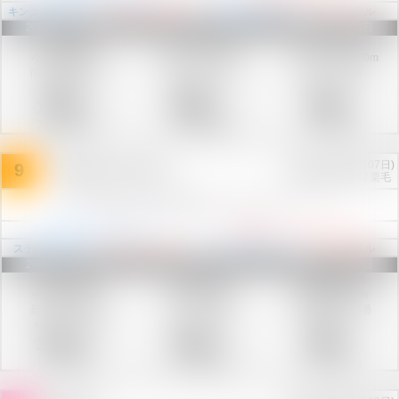
キングカメハメハ
アドマイヤグルーヴ
アグネスタキオン
マシュール
2024年01月20日
2023年12月10日
2023年12月03日
戸畑特別
3歳以上1勝
3歳以上1勝
小倉 芝 2000m
中京 ダート 1800m
中京 ダート 1800m
雨 稍重 4枠 7番
晴 良 1枠 1番
晴 良 3枠 3番
斎藤 新
西塚 洸二
松山 弘平
11位
10位
6位
/17頭
/10頭
/9頭
2:03.9 (逃げ)
1:58.7 (追込)
1:56.2 (追込)
4歳 (2020年05月07日)
9
マイネルフォルツァ
牡馬
/
関東所属
/
栗毛
調教師：金成 貴史
生産者：ブルースターズファーム
/
/
馬主：サラブレッドクラブ・ラフィアン
父馬：ゴールドシップ
母馬：ラッフォルツァート
ステイゴールド
ポイントフラッグ
グラスワンダー
コスモベル
2024年01月21日
2023年12月02日
2023年11月18日
4歳以上1勝
3歳以上1勝
高湯温泉特別
小倉 芝 1800m
中京 芝 1600m
福島 芝 1800m
曇 稍重 2枠 2番
晴 良 2枠 4番
晴 稍重 6枠 12番
佐々木 大輔
丸山 元気
石橋 脩
12位
14位
9位
/15頭
/16頭
/16頭
1:51.2 (差し)
1:35.1 (追込)
1:51.0 (差し)