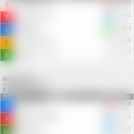
イリスファルコン
1
1:09.1
1
横山 和生
5人気
逃げ
ディヴィナシオン
2
1:09.1
3
勝浦 正樹
2人気
追込
アサケエース
3
1:09.3
4
泉谷 楓真
3人気
追込
カーフライターク
4
1:09.6
8
吉田 隼人
1人気
先行
リーゼントアイリス
5
1:09.7
6
斎藤 新
7人気
先行
2020年2月15日
小倉競馬場 12R 合馬特別
芝 1200m 15頭 曇 良
馬番
馬名・騎手名
順位
タイム
ランドルーラー
1
1:10.0
7
菱田 裕二
1人気
追込
ヴィクトリアポデル
2
1:10.2
4
勝浦 正樹
6人気
逃げ
タガノカルラ
2
1:10.2
10
2人気
差し