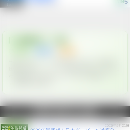
5
芝
1600m
16頭
WIN
15:45
小倉競馬場のコース傾向
芝・右回り
直線 293m
先行有利
平坦な小回りコースで、直線が約293mと短いため先行馬が
圧倒的に有利です。スピードと器用さが求められ、逃げ・先
行の回収率が高い傾向があります。夏と冬に開催され、ロー
カル競馬場の代表格です。
📚 最新の
競馬予想上達記事
2026年5月21日