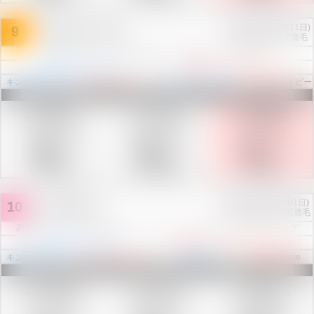
5歳 (2019年03月11日)
9
センタースリール
牝馬
/
関東所属
/
鹿毛
調教師：本間 忍
生産者：高山 博
馬主：中澤 利文
/
/
父馬：ベルシャザール
母馬：マッシヴエレガンス
キングカメハメハ
マルカキャンディ
ディープブリランテ
シャカラカベイビー
2024年02月11日
2024年01月14日
2023年09月24日
初音Ｓ
サンライズＳ
木更津特別
東京 芝 1800m
中山 芝 1200m
中山 芝 1600m
晴 良 5枠 7番
晴 良 8枠 13番
晴 良 5枠 9番
木幡 巧也
木幡 巧也
木幡 巧也
8位
14位
1位
/13頭
/14頭
/16頭
1:47.0 (逃げ)
1:10.2 (追込)
1:33.8 (逃げ)
6歳 (2018年02月01日)
10
ドゥラモンド
牡馬
/
関東所属
/
黒鹿毛
調教師：手塚 貴久
生産者：ノーザンファーム
馬主：シルクレーシング
/
/
父馬：ドゥラメンテ
母馬：シーズインクルーデッド
キングカメハメハ
アドマイヤグルーヴ
Include
Dancingonice
2023年12月28日
2023年11月04日
2023年09月30日
ファイナルＳ
ノベンバーＳ
秋風Ｓ
中山 芝 1600m
東京 芝 1800m
中山 芝 1600m
晴 良 1枠 2番
晴 良 7枠 7番
晴 良 1枠 1番