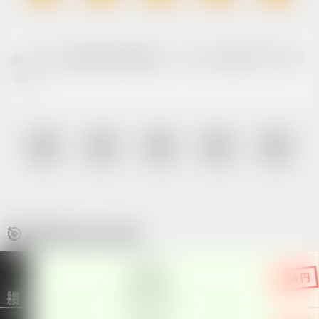
みんなのAI競馬予想期待度は、123人の投票で平均4.5
です。
★
★
★
★
★
🎯
AI競馬予想の的中馬券
190 円
2
ニシノスーベニア