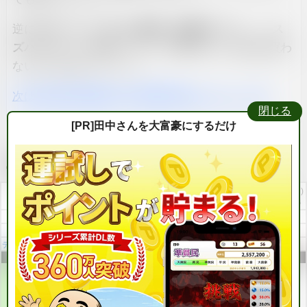
逆に期待できない騎手は
鮫島 克駿
騎手です。《
ス
ズハローム
》に騎乗します。好材料がない場合は買わ
ないほうが良いでしょう。
次は出走馬の情報も見て競馬予想をしましょう▼
閉じる
[PR]田中さんを大富豪にするだけ
🐴
出走馬の基本情報一覧
4歳 (2020年03月11日)
1
スズハローム
牡馬
/
関西所属
/
鹿毛
調教師：牧田 和弥
生産者：アラキフアーム
馬主：森 達郎
/
/
父馬：サトノダイヤモンド
母馬：アイライン
ディープインパクト
マルペンサ
ローレルゲレイロ
ローレルシャイン
2023年11月26日
2023年10月28日
2023年09月30日
清水Ｓ
3歳以上2勝
3歳以上2勝
京都 芝 1600m
京都 芝 1400m
阪神 芝 1400m
晴 良 4枠 5番
晴 良 6枠 8番
曇 良 3枠 6番
鮫島 克駿
鮫島 克駿
松山 弘平