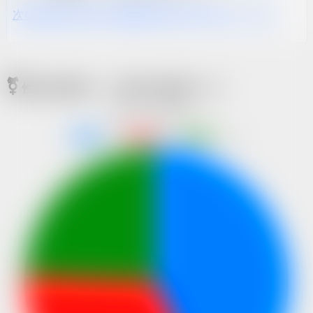
次は性別の分析での競馬予想も見てみましょう▼
⚧
性別の同条件レース過去10年統計データ