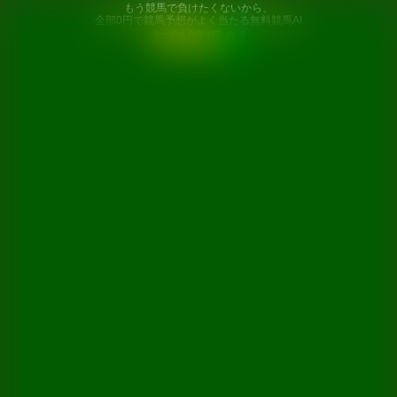
もう競馬で負けたくないから、
全部0円で競馬予想がよく当たる無料競馬AI
AI
無料競馬