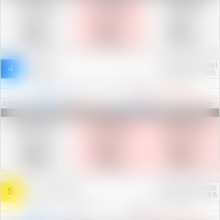
東京 芝 1600m
中山 芝 1600m
中山 芝 1600m
曇 良 3枠 3番
晴 良 4枠 6番
晴 良 6枠 6番
吉田 豊
横山 和生
横山 和生
5位
1位
4位
/14頭
/15頭
/11頭
1:33.0 (逃げ)
1:32.5 (先行)
1:33.3 (追込)
4歳 (2020年02月03日)
4
ベガリス
牝馬
/
関西所属
/
鹿毛
調教師：高橋 義忠
生産者：明治牧場
馬主：杉山 忠国
/
/
父馬：モーリス
母馬：プレシャスベガ
スクリーンヒーロー
メジロフランシス
キングカメハメハ
スターアルファ
2023年12月17日
2023年11月19日
2023年10月29日
六甲アイラＳ
3歳以上2勝
3歳以上1勝
阪神 芝 1400m
東京 芝 1400m
新潟 芝 1400m
晴 良 7枠 15番
晴 良 8枠 16番
曇 不良 4枠 7番
藤懸 貴志
藤懸 貴志
藤懸 貴志
14位
1位
1位
/18頭
/18頭
/18頭
1:21.9 (先行)
1:20.8 (逃げ)
1:22.9 (逃げ)
4歳 (2020年03月03日)
5
ニシノライコウ
牡馬
/
関東所属
/
黒鹿毛
調教師：古賀 慎明
生産者：中山 高鹿康
馬主：西山 茂行
/
/
父馬：エイシンヒカリ
母馬：ニシノオマージュ