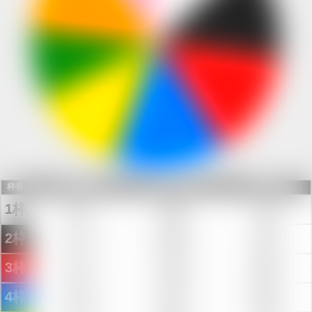
枠番
総出走頭数
3着以内頭数
1着頭数
218頭
71頭
1枠
968頭
（22.52%）
（7.334%）
236頭
79頭
2枠
1011頭
（23.343%）
（7.814%）
231頭
80頭
3枠
1041頭
（22.19%）
（7.684%）
231頭
89頭
4枠
1086頭
（21.27%）
（8.195%）