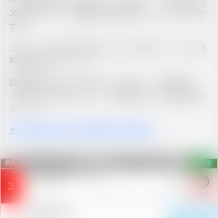
AIの競馬予想と人気がズレているのが、《
ホウオウラ
スカーズ
》です。積極的に馬券を買っていきたい馬で
すね。
このレースは強い馬が多いため、荒れるレースになる
可能性が高いでしょう。
競馬予想から外して良さそうなのは、《
ベガリス
》、
《
センタースリール
》です。覚悟を持って馬券を買い
ましょう。
▼ 過去10年分析での競馬予想で勝率が…
馬番
馬名・騎手名
人気
AI予想
スプレモフレイバー
◎
5
3
横山 和生
65.4
7.3倍
軸
紐
穴
スズハローム
○