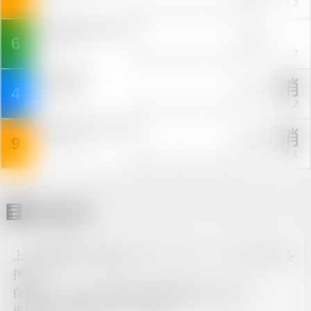
47.2
26.2倍
軸
紐
穴
ブランデーロック
8
6
柴田 善臣
31.7
18.9倍
軸
紐
穴
ベガリス
消
9
4
藤懸 貴志
27.2
25.7倍
軸
紐
穴
センタースリール
消
11
9
木幡 巧也
15.1
62.7倍
軸
紐
穴
🧮
馬券点数計算
上の競馬予想一覧表の「軸」「紐」「穴」のボタンを
押すと
自動でそれぞれの券種の点数が表示されます。