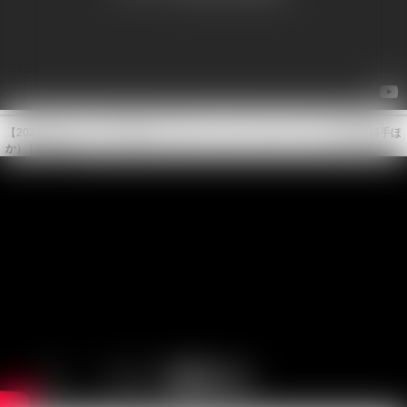
【2024サウジカップ】関係者インタビュー（ウシュバテソーロ・川田将雅騎手ほ
か） | JRA公式