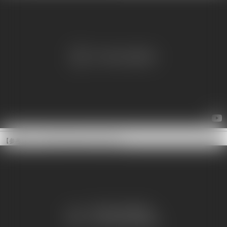
【参考レース】2024年 中山記念｜JRA公式