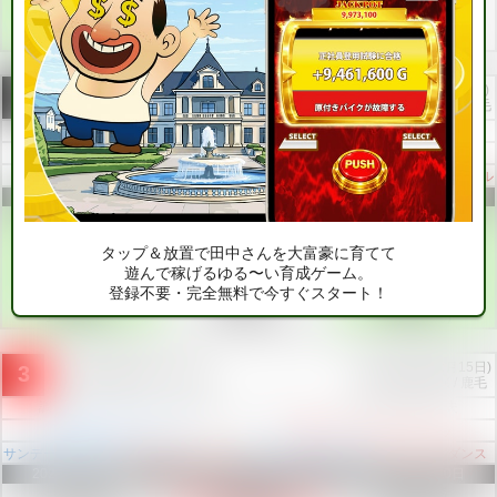
3位
1位
6位
/13頭
/13頭
/17頭
1:33.4 (差し)
1:20.4 (追込)
1:21.5 (先行)
5歳 (2019年03月18日)
2
ニシノスーベニア
牡馬
/
関東所属
/
黒鹿毛
調教師：上原 博之
生産者：西山牧場
馬主：西山 茂行
/
/
父馬：ハービンジャー
母馬：リップル
Dansili
Penang Pearl
アグネスタキオン
レインボーリップル
2023年12月28日
2023年10月28日
2023年09月30日
ファイナルＳ
紅葉Ｓ
秋風Ｓ
中山 芝 1600m
東京 芝 1600m
中山 芝 1600m
タップ＆放置で田中さんを大富豪に育てて
晴 良 1枠 1番
晴 良 7枠 7番
晴 良 1枠 2番
Ｂ．ムルザバエフ
幸 英明
大野 拓弥
遊んで稼げるゆる〜い育成ゲーム。
3位
6位
3位
登録不要・完全無料で今すぐスタート！
/16頭
/10頭
/15頭
1:33.3 (差し)
1:32.3 (先行)
1:33.7 (差し)
4歳 (2020年02月15日)
3
スプレモフレイバー
牡馬
/
関東所属
/
鹿毛
調教師：久保田 貴士
生産者：ノーザンファーム
馬主：尾田 信夫
/
/
父馬：ダイワメジャー
母馬：キャレモンショコラ
サンデーサイレンス
スカーレットブーケ
サクラバクシンオー
スウィートダンス
2024年01月28日
2024年01月08日
2023年12月10日
節分Ｓ
4歳以上2勝
3歳以上2勝