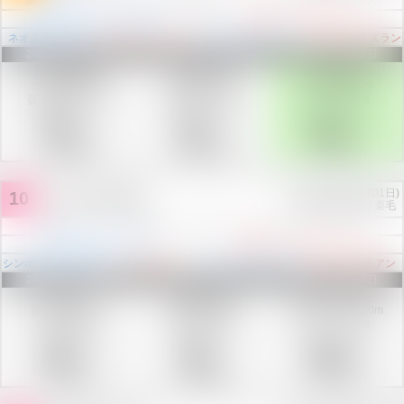
調教師：高橋 亮
生産者：大島牧場
馬主：カナヤマホールディングス
/
/
父馬：ヴィクトワールピサ
母馬：シシャモチャン
ネオユニヴァース
ホワイトウォーターアフェア
サクラバクシンオー
レインボウスズラン
2024年03月03日
2024年01月07日
2023年12月17日
西日本新聞杯
4歳以上2勝
桑名特別
小倉 芝 1200m
京都 芝 1200m
中京 芝 1200m
曇 稍重 8枠 16番
晴 良 8枠 12番
晴 良 7枠 13番
菱田 裕二
角田 大河
角田 大河
7位
7位
3位
/18頭
/12頭
/16頭
1:09.8 (追込)
1:09.9 (先行)
1:09.1 (先行)
6歳 (2018年04月01日)
10
ミツルハピネス
牝馬
/
関西所属
/
栗毛
調教師：小栗 実
生産者：フジワラフアーム
馬主：守内 ひろ子
/
/
父馬：エピファネイア
母馬：サトノフラリッシュ
シンボリクリスエス
シーザリオ
エンパイアメーカー
ピサノベネチアン
2024年03月03日
2024年02月18日
2023年12月23日
戎橋Ｓ
4歳以上2勝
3歳以上2勝
阪神 芝 1400m
京都 芝 1600m
阪神 ダート 1400m
晴 良 3枠 3番
晴 良 4枠 4番
晴 良 6枠 12番
荻野 極
酒井 学
松山 弘平
5位
4位
16位
/14頭
/9頭
/16頭
1:20.9 (先行)
1:34.3 (先行)
1:32.1 (差し)