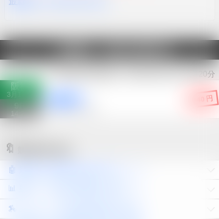
最新のレースはコチラから
「
山陽特別
」
の無料AI競馬予想
競馬予想の更新日：
2024年3月17日 17時20分
阪神
3月17日
240 円
山陽特別
9R
芝
1400m
11頭
14:25
🔖
競馬予想の目次
🤖 競馬AIの競馬予想を0円でゲット！
📊 勝っている馬の枠番は○番だった
🏇 このレースが得意な騎手はあの人