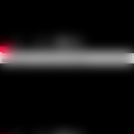
2003年 皐月賞（GⅠ） | ネオユニヴァース | JRA公式