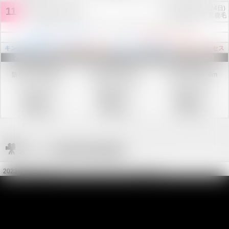
5歳 (2019年05月24日)
11
オラヴェリタス
牡馬
/
関西所属
/
黒鹿毛
調教師：寺島 良
生産者：杵臼牧場
馬主：杉山 忠国
/
/
父馬：ロードカナロア
母馬：アリデッド
キングカメハメハ
レディブラッサム
ダンスインザダーク
スワンプリンセス
2024年03月03日
2024年01月20日
2023年11月18日
4歳以上2勝
宇治川特別
蹴上特別
阪神 ダート 1800m
京都 ダート 1800m
京都 ダート 1800m
晴 良 5枠 5番
曇 稍重 2枠 2番
晴 重 4枠 8番
古川 奈穂
松若 風馬
坂井 瑠星
6位
8位
9位
/12頭
/11頭
/16頭
1:54.4 (逃げ)
1:53.7 (逃げ)
1:52.9 (先行)
🎥
オススメの競馬予想参考動画
2023年 高松宮記念（GⅠ） | ファストフォース | JRA公式