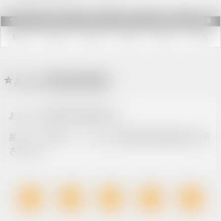
ワイド
枠連
馬連
馬単
三連複
三連単
0点
0点
0点
0点
0点
0点
⭐
みんなのAI競馬予想期待度
あなたのAI競馬予想期待度は？
星マークを押すと、みんなのAI競馬予想期待度が表示
されます。
★
★
★
★
★