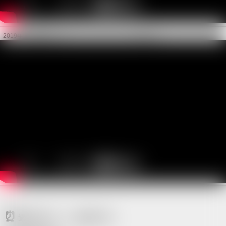
2019年 東京新聞杯（GⅢ） | インディチャンプ | JRA公式
⏰
過去5年のレース結果一覧