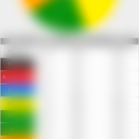
騎手名
総騎乗回数
3着以内回数
1着回数
27回
10回
147回
池添 謙一
（18.367%）
（6.802%）
2回
1回
5回
菅原 明良
（40.0%）
（20.0%）
1回
0回
11回
Ｂ．ムルザバエフ
（9.09%）
（0.0%）
9回
1回
55回
西村 淳也
（16.363%）
（1.818%）
89回
38回
173回
川田 将雅
（51.445%）
（21.965%）
36回
10回
109回
岩田 望来
（33.027%）
（9.174%）
49回
14回
157回
浜中 俊
（31.21%）
（8.917%）