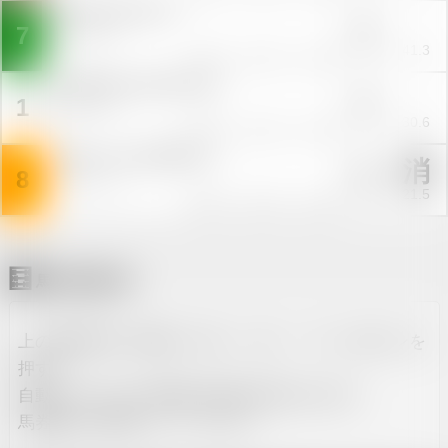
ヴァンルーラー
8
7
浜中 俊
41.3
26.8倍
軸
紐
穴
クラリティスケール
9
1
池添 謙一
30.6
30.4倍
軸
紐
穴
チャーミングアクト
消
11
8
和田 竜二
21.5
87.2倍
軸
紐
穴
🧮
馬券点数計算
上の競馬予想一覧表の「軸」「紐」「穴」のボタンを
押すと
自動でそれぞれの券種の点数が表示されます。
馬券購入の参考にしてください。