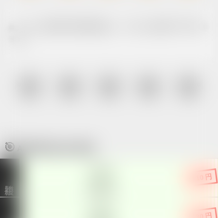
みんなのAI競馬予想期待度は、123人の投票で平均4.5
です。
★
★
★
★
★
🎯
AI競馬予想の的中馬券
110 円
3
アロマデローサ
130 円
5