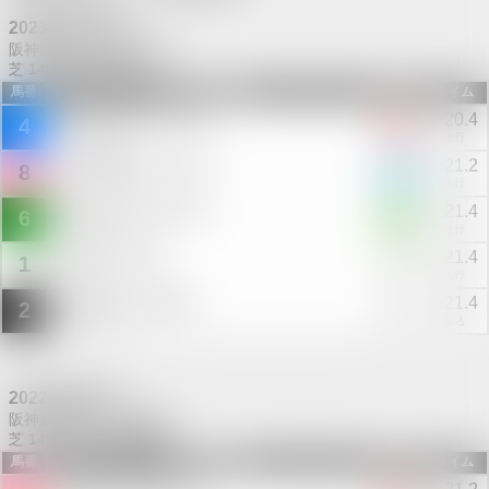
2023年3月19日
阪神競馬場 9R 山陽特別
芝 1400m 9頭 晴 良
馬番
馬名・騎手名
順位
タイム
ダノンティンパニー
1
1:20.4
4
川田 将雅
1人気
先行
タマモダイジョッキ
2
1:21.2
8
松山 弘平
3人気
先行
サウンドブライアン
3
1:21.4
6
岩田 望来
7人気
先行
セイイーグル
4
1:21.4
1
和田 竜二
4人気
先行
ケルンキングダム
5
1:21.4
2
藤懸 貴志
5人気
追込
2022年5月1日
阪神競馬場 9R 山陽特別
芝 1400m 10頭 曇 稍重
馬番
馬名・騎手名
順位
タイム
メイショウホシアイ