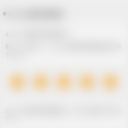
⭐
みんなのAI競馬予想期待度
あなたのAI競馬予想期待度は？
星マークを押すと、みんなのAI競馬予想期待度が表示
されます。
★
★
★
★
★
みんなのAI競馬予想期待度は、123人の投票で平均4.5
です。