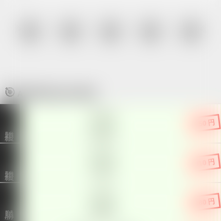
★
★
★
★
★
🎯
AI競馬予想の的中馬券
150 円
5
セレシオン
310 円
6
スミ
280 円
5
セレシオン