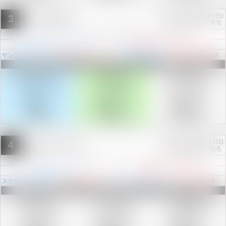
5歳 (2019年05月30日)
3
ケイアイセナ
牡馬
/
関西所属
/
鹿毛
調教師：平田 修
生産者：隆栄牧場
馬主：亀田 和弘
/
/
父馬：ディープインパクト
母馬：ケイアイガーベラ
サンデーサイレンス
ウインドインハーヘア
Smarty Jones
アンナステルツ
2024年04月21日
2024年01月14日
2023年12月03日
センテニアル
壇之浦Ｓ
元町Ｓ
京都 芝 1800m
小倉 芝 1800m
阪神 芝 1800m
小雨 稍重 7枠 7番
晴 良 5枠 8番
曇 良 2枠 4番
富田 暁
秋山 真一郎
秋山 真一郎
2位
3位
11位
/9頭
/14頭
/17頭
1:47.0 (逃げ)
1:46.6 (先行)
1:45.1 (先行)
6歳 (2018年02月13日)
4
カランドゥーラ
牡馬
/
関西所属
/
鹿毛
調教師：福永 祐一
生産者：ノーザンファーム
馬主：窪田 芳郎
/
/
父馬：モーリス
母馬：ラストグルーヴ
スクリーンヒーロー
メジロフランシス
ディープインパクト
エアグルーヴ
2024年03月03日
2023年12月23日
2023年10月22日
湾岸Ｓ
グレイトフル
甲斐路Ｓ
中山 芝 2200m
中山 芝 2500m
東京 芝 2000m
晴 良 3枠 4番
晴 良 3枠 6番
晴 良 5枠 10番
三浦 皇成
田辺 裕信
藤岡 佑介