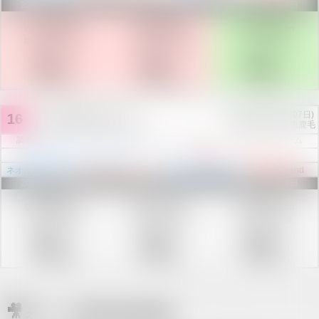
2024年02月24日
2024年02月03日
2023年12月28日
八代特別
4歳以上1勝
3歳以上1勝
小倉 芝 2000m
小倉 芝 2000m
中山 芝 1800m
晴 稍重 4枠 7番
小雨 稍重 2枠 2番
晴 良 3枠 6番
丹内 祐次
丹内 祐次
丹内 祐次
1位
1位
3位
/15頭
/11頭
/16頭
2:02.2 (差し)
2:02.8 (先行)
1:48.2 (差し)
4歳 (2020年04月07日)
16
コスモサガルマータ
牡馬
/
関西所属
/
黒鹿毛
調教師：梅田 智之
生産者：岡田スタツド
馬主：ビッグレッドファーム
/
/
父馬：ヴィクトワールピサ
母馬：エーソングフォー
ネオユニヴァース
ホワイトウォーターアフェア
More Than Ready
Miss Garland
2024年03月09日
2024年02月18日
2023年12月03日
難波Ｓ
コパノリッＣ
元町Ｓ
阪神 芝 1800m
東京 芝 2000m
阪神 芝 1800m
曇 良 3枠 3番
晴 良 2枠 2番
曇 良 6枠 12番
和田 竜二
松岡 正海
高倉 稜
5位
5位
13位
/10頭
/9頭
/17頭
1:46.5 (追込)
2:02.3 (先行)
1:45.4 (差し)
🎥
オススメの競馬予想参考動画