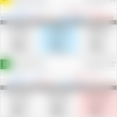
セン馬
/
関西所属
/
鹿毛
調教師：昆 貢
生産者：タイヘイ牧場
馬主：寺田 千代乃
/
/
父馬：ダイワメジャー
母馬：ベアフットレディ
サンデーサイレンス
スカーレットブーケ
Footstepsinthesand
Lady Angharad
2024年03月31日
2024年03月03日
2024年02月10日
美浦Ｓ
関門橋Ｓ
飛鳥Ｓ
中山 芝 2000m
小倉 芝 2000m
京都 芝 2000m
晴 良 7枠 13番
曇 稍重 8枠 14番
曇 良 8枠 12番
太宰 啓介
太宰 啓介
太宰 啓介
11位
2位
7位
/15頭
/14頭
/12頭
2:00.7 (逃げ)
2:02.1 (逃げ)
2:01.4 (逃げ)
4歳 (2020年03月05日)
11
ウヴァロヴァイト
牝馬
/
関東所属
/
鹿毛
調教師：萩原 清
生産者：ノーザンファーム
馬主：池谷 誠一
/
/
父馬：サトノクラウン
母馬：エイグレット
Marju
ジョコンダ２
サンデーサイレンス
ノーザンプリンセス
2023年11月12日
2023年07月02日
2023年04月30日
ユートピアＳ
G3 ラジＮＩＫ賞
スイートピー
東京 芝 1800m
福島 芝 1800m
東京 芝 1800m
曇 良 2枠 2番
晴 良 5枠 9番
小雨 良 8枠 13番
横山 武史
菅原 明良
菅原 明良
8位
12位
1位
/14頭
/16頭
/13頭
1:46.9 (差し)
1:48.0 (差し)
1:47.6 (差し)