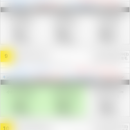
フジキセキ
イスラコジーン
ステイゴールド
カチバ
2024年02月11日
2024年01月28日
2023年12月28日
初音Ｓ
節分Ｓ
ファイナルＳ
東京 芝 1800m
東京 芝 1600m
中山 芝 1600m
晴 良 2枠 2番
曇 良 6枠 10番
晴 良 4枠 7番
西村 太一
西村 太一
松岡 正海
4位
10位
15位
/13頭
/14頭
/16頭
1:46.5 (先行)
1:33.6 (追込)
1:34.4 (差し)
5歳 (2019年04月09日)
9
タガノエスコート
牡馬
/
関西所属
/
鹿毛
調教師：小林 真也
生産者：新冠タガノファーム
馬主：八木 良司
/
/
父馬：ロードカナロア
母馬：スペシャルディナー
キングカメハメハ
レディブラッサム
スペシャルウィーク
ソフトパイン
2024年02月17日
2024年01月21日
2023年12月23日
小倉城Ｓ
豊前Ｓ
摩耶Ｓ
小倉 ダート 1700m
小倉 ダート 1700m
阪神 ダート 1800m
晴 良 3枠 5番
曇 重 1枠 1番
晴 良 6枠 11番
富田 暁
鮫島 克駿
和田 竜二
3位
3位
11位
/16頭
/16頭
/16頭
1:45.1 (先行)
1:42.7 (先行)
1:53.6 (先行)
6歳 (2018年02月07日)
10
マテンロウアレス