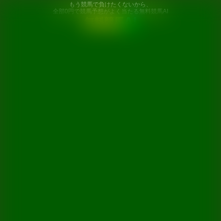
もう競馬で負けたくないから、
全部0円で競馬予想がよく当たる無料競馬AI
AI
無料競馬