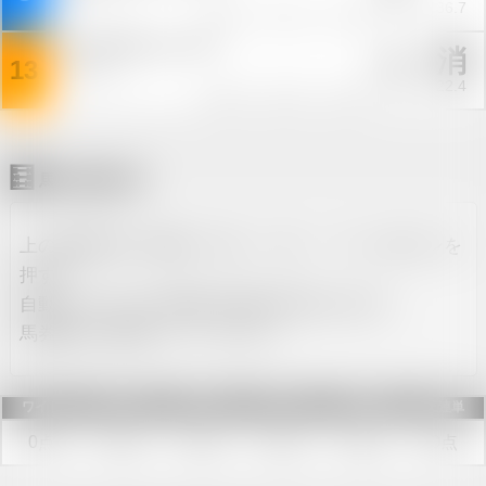
36.7
45.2倍
軸
紐
穴
フォラブリューテ
消
16
13
武藤 雅
22.4
81.6倍
軸
紐
穴
🧮
馬券点数計算
上の競馬予想一覧表の「軸」「紐」「穴」のボタンを
押すと
自動でそれぞれの券種の点数が表示されます。
馬券購入の参考にしてください。
ワイド
枠連
馬連
馬単
三連複
三連単
0点
0点
0点
0点
0点
0点