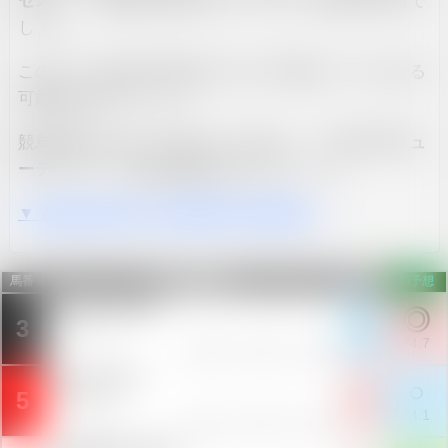
セス
》、《
タガノエスコート
》です。穴馬と言えるで
しょう。
このレースは強い馬が多いため、荒れるレースになる
可能性が高いでしょう。
競馬予想から外して良さそうなのは、《
フォラブリュ
ーテ
》です。今回は活躍できないでしょう。
▼ 過去10年分析での競馬予想で勝率が…
馬番
馬名・騎手名
人気
AI予想
ケイアイセナ
◎
2
3
富田 暁
74.7
4.8倍
軸
紐
穴
セレシオン
○
1
5
荻野 極
74.1
3.3倍
軸
紐
穴