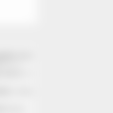
I指数が75を超え
いましょう。
に馬券を買ってい
指数でよく考えま
待できません。