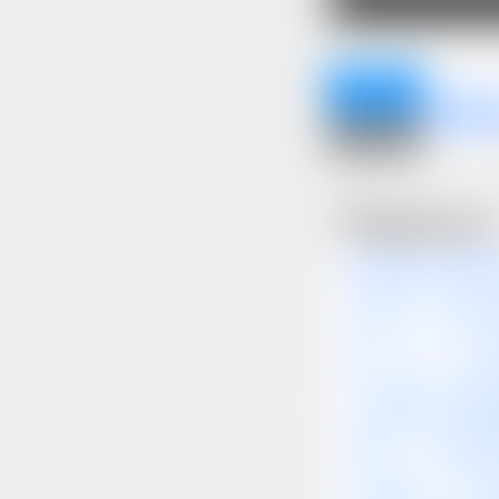
福島
7月13日
安達太
11R
ダート
15:45
🔖
競馬予想の目次
🤖 競馬AIの競
📊 勝っている
🏇 このレース
🐴 最新の出走
🎥 オススメ競
⏰ 過去レースの