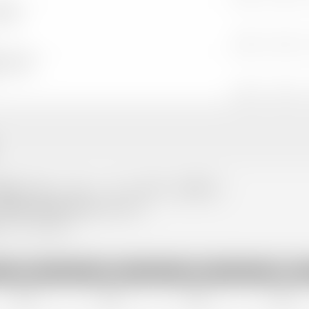
ヴォ
軸
紐
ショウ
軸
紐
覧表の「軸」「紐」「穴」のボタンを押すと
の券種の点数が表示されます。
にしてください。
枠連
馬連
馬単
三連複
0点
0点
0点
0点