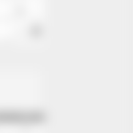
11
33.2
49.3倍
穴
消
7
25.2
21.3倍
穴
三連単
0点