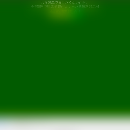
もう競馬で負けたくないから、
全部0円で競馬予想がよく当たる無料競馬AI
AI
無料競馬
馬予想
安達太良ステークス