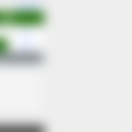
7月14日(日)→
福島
6R
12R
AI