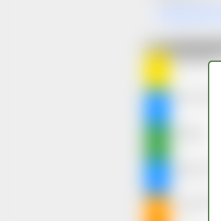
▼ 過去10年分
馬番
マニバドラ
6
松山 弘平
タイセイブ
5
Ｍ．デムーロ
パウオレ
8
戸崎 圭太
メタマック
4
菅原 明良
イスラアネ
10
石橋 脩