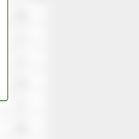
穴
10
53.0
26.0倍
穴
8
45.6
22.6倍
穴
9
43.8
23.3倍
穴
12
42.1
76.6倍
穴
6
34.6
12.1倍
穴
13
34.3
77.3倍
穴