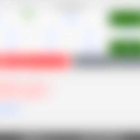
7月13日(土)
小倉
2R
3R
4R
5R
11R
8R
9R
10R
オリジンAI
ウェーブ
競馬予想は「2024年」の
なるのでご注意下さい。
コチラから
「
安達太良ステークス
」
の無料AI競馬予想