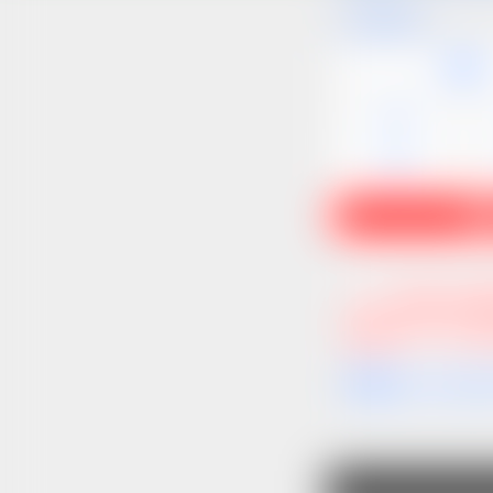
←7月7日(日)
函館
1R
7R
⚠️この記事のAI
過去のレースに
最新のレースは