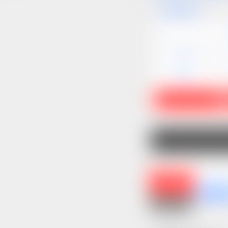
←7月28日(日)
1R
7R
札幌
8月3日
札幌日
11R
芝
2600
15:35