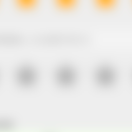
想期待度は、123人の投票で平均4.5です。
★
★
★
★
中馬券