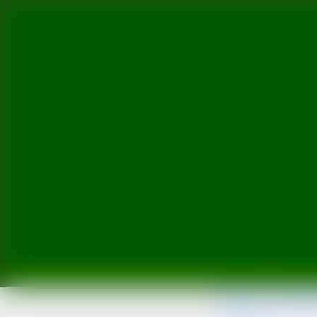
無料競馬AI
無料AI競