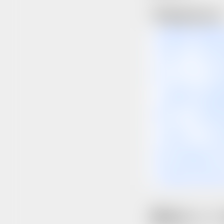
🔖
競馬予想の目次
🤖 競馬AIの競
📊 勝っている
🏇 このレース
🐴 最新の出走
🎥 オススメ競
⏰ 過去レースの
👣 あの脚質の
⚧ 性別の10年
🤖
競馬AIによる