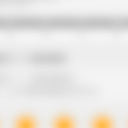
にしてください。
枠連
馬連
馬単
三連複
0点
0点
0点
0点
経オープン」AI競馬予想期待度
経オープン」AI競馬予想期待度は？
、みんなのAI競馬予想期待度が表示されます。
★
★
★
★