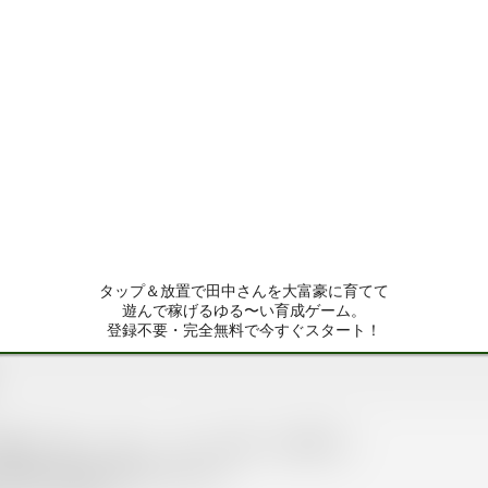
ール
軸
紐
ジエル
軸
紐
ドール
軸
紐
ォイス
タップ＆放置で田中さんを大富豪に育てて
軸
紐
遊んで稼げるゆる〜い育成ゲーム。
登録不要・完全無料で今すぐスタート！
覧表の「軸」「紐」「穴」のボタンを押すと
の券種の点数が表示されます。