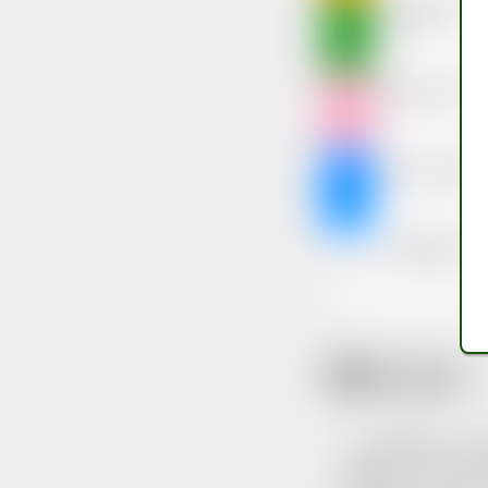
マカオンド
7
菱田 裕二
セファーラ
12
西村 淳也
サトノエル
4
丸山 元気
シルキーヴ
1
水口 優也
🧮
馬券点数計算
上の競馬予想一
自動でそれぞれ