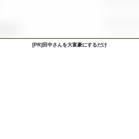
軸
紐
レジャー
閉じ
軸
紐
[PR]田中さんを大富豪にするだけ
バシット
軸
紐
ビルゴ
軸
紐
タ
軸
紐
ハレー
軸
紐