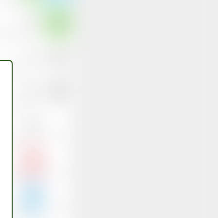
▲
5
57.5
9.2倍
穴
△
7
る
56.5
11.5倍
穴
☆
6
53.2
9.3倍
穴
8
52.7
15.0倍
穴
1
51.5
4.4倍
穴
2
47.8
5.0倍
穴