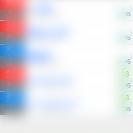
札幌
8月4日
ＨＴＢ賞
9R
5
芝
1800m
14頭
WIN
14:25
札幌
8月4日
札幌スポニチ賞
10R
5
芝
1200m
16頭
WIN
15:00
新潟
8月4日
驀進特別
6R
5
芝
1000m
18頭
WIN
15:10
札幌
G3
8月4日
エルムステークス
11R
5
ダート
1700m
14頭
WIN
15:35
新潟
G3
8月4日
レパードステークス
7R
5
ダート
1800m
15頭
WIN
15:45