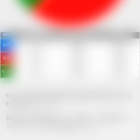
性別
総出走頭数
3着以内頭数
1着頭数
236頭
82頭
1154頭
牡馬
（20.45%）
（7.105%）
471頭
152頭
2087頭
牝馬
（22.568%）
（7.283%）
27頭
11頭
122頭
セン馬
（22.131%）
（9.016%）
性別での競馬予想は優劣分析は最後の競馬予想に悩む
時に参考にしましょう。
基本的に牡馬が有利なので、牝馬とセン馬が他のレー
スと比べてどうなのかを検討しましょう。