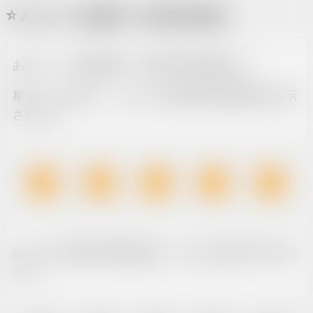
⭐
みんなの「3歳未勝利」AI競馬予想期待度
あなたの「3歳未勝利」AI競馬予想期待度は？
星マークを押すと、みんなのAI競馬予想期待度が表示
されます。
★
★
★
★
★
みんなのAI競馬予想期待度は、123人の投票で平均4.5
です。