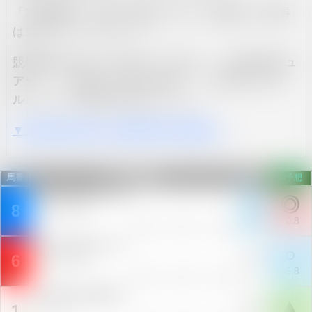
「3歳未勝利」は強い馬が多いため、点数少ない馬券
は当たりにくいでしょう。
競馬予想から外して良さそうなのは、《
コスモマチュ
アー
》、《
アルーリングソレル
》、《
ヤマニントリ
ル
》です。他の馬に注目しましょう。
▼ 過去10年分析での競馬予想で勝率が…
馬番
馬名・騎手名
人気
AI予想
グランテレーズ
◎
2
8
鮫島 克駿
70.8
4.1倍
軸
紐
穴
アムールリーベ
○
4
6
荻野 琢真
66.8
7.1倍
軸
紐
穴
スプリングデイ
▲
6
1
黛 弘人