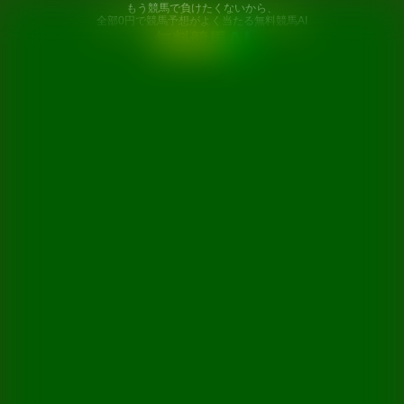
もう競馬で負けたくないから、
全部0円で競馬予想がよく当たる無料競馬AI
AI
無料競馬