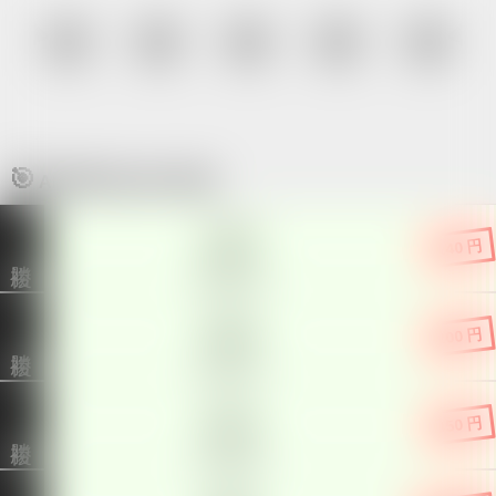
★
★
★
★
★
🎯
AI競馬予想の的中馬券
140 円
8
グランテレーズ
200 円
6
アムールリーベ
450 円
1
スプリングデイ