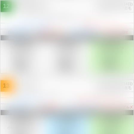
3歳 (2021年05月14日)
12
コスモララバイ
牝馬
/
関西所属
/
栗毛
調教師：吉田 直弘
生産者：ビッグレッドファーム
/
/
馬主：ビッグレッドファーム
父馬：Harry Angel
母馬：ポップソング
Dark Angel
Beatrix Potter
New Approach
Lyric of Light
2024年07月14日
2024年05月11日
2024年04月21日
3歳未勝利
3歳未勝利
3歳未勝利
函館 芝 1200m
新潟 芝 1400m
福島 芝 1200m
晴 良 6枠 12番
晴 良 2枠 3番
晴 良 8枠 15番
丹内 祐次
丹内 祐次
丹内 祐次
5位
12位
3位
/16頭
/16頭
/15頭
1:09.9 (差し)
1:23.6 (差し)
1:09.6 (先行)
3歳 (2021年02月14日)
13
ロンフォン
牝馬
/
関東所属
/
鹿毛
調教師：久保田 貴士
生産者：ノーザンファーム
馬主：窪田 芳郎
/
/
父馬：ドレフォン
母馬：ラヴアンドドラゴン
Gio Ponti
Eltimaas
ディープインパクト
ラヴアンドバブルズ
2024年07月07日
2024年06月16日
2024年05月18日
3歳未勝利
3歳未勝利
3歳未勝利
函館 芝 1200m
東京 芝 1600m
東京 芝 1600m
小雨 稍重 8枠 16番
曇 良 1枠 1番
晴 良 2枠 3番
横山 武史
戸崎 圭太
横山 武史