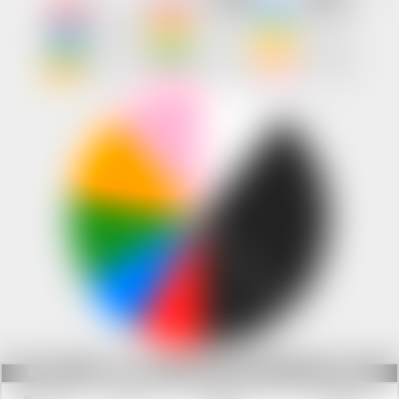
騎手名
総騎乗回数
3着以内回数
1着回数
14回
5回