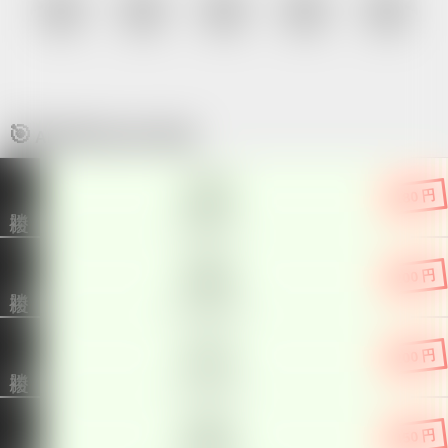
★
★
★
★
★
🎯
AI競馬予想の的中馬券
180 円
11
アルピニスト
200 円
14
ルージュルリアン
200 円
7
ウィージャスト
450 円
14