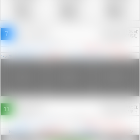
太宰 啓介
太宰 啓介
角田 大河
7位
10位
16位
/16頭
/16頭
/18頭
1:57.2 (追込)
1:56.8 (差し)
1:50.2 (差し)
3歳 (2021年01月26日)
7
ウィージャスト
牝馬
/
関西所属
/
鹿毛
調教師：中内田 充正
生産者：ノーザンファーム
馬主：藤田 晋
/
/
父馬：エピファネイア
母馬：マハーバーラタ
シンボリクリスエス
シーザリオ
ディープインパクト
マハーブ
前走 無し
前前走 無し
前前前走 無し
3歳 (2021年03月05日)
11
アルピニスト
牝馬
/
関西所属
/
栗毛
調教師：杉山 佳明
生産者：須崎牧場
馬主：キーウエスト
/
/
父馬：ヘニーヒューズ
母馬：アルマレイモミ
Hennessy
Meadow Flyer
Uncle Mo
マリブウィン
2024年07月14日
2024年06月15日
2024年05月18日