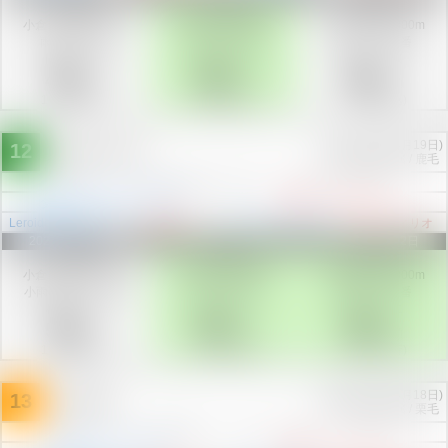
3歳未勝利
3歳未勝利
3歳未勝利
小倉 ダート 1700m
京都 ダート 1800m
京都 ダート 1800m
雨 重 3枠 5番
晴 良 2枠 4番
晴 良 5枠 10番
団野 大成
団野 大成
団野 大成
4位
3位
4位
/16頭
/16頭
/16頭
1:45.5 (差し)
1:55.4 (差し)
1:55.2 (追込)
3歳 (2021年04月19日)
12
ナムラリーナ
牝馬
/
関西所属
/
鹿毛
調教師：川村 禎彦
生産者：八田ファーム
馬主：奈村 睦弘
/
/
父馬：アニマルキングダム
母馬：ナムラオツウ
Leroidesanimaux
Dalicia
ディープインパクト
パンカティリオ
2024年07月21日
2024年07月07日
2024年06月22日
3歳未勝利
3歳未勝利
3歳未勝利
小倉 ダート 1700m
小倉 ダート 1700m
京都 ダート 1800m
小雨 稍重 7枠 14番
晴 良 3枠 6番
晴 重 6枠 11番
和田 竜二
和田 竜二
和田 竜二
5位
3位
3位
/16頭
/16頭
/16頭
1:46.8 (差し)
1:47.1 (先行)
1:56.2 (先行)
3歳 (2021年04月18日)
13
クラリオ
牝馬
/
関西所属
/
栗毛
調教師：吉村 圭司
生産者：ノースヒルズ
馬主：ノースヒルズ
/
/