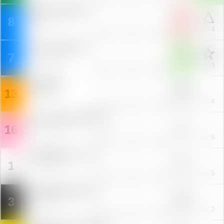
ビターメサイア
△
1
8
酒井 学
70.4
3.1倍
軸
紐
穴
ウィージャスト
☆
3
7
川田 将雅
65.9
5.1倍
軸
紐
穴
クラリオ
16
13
騎手不明
50.4
108.1倍
軸
紐
穴
ルージュロンサール
7
16
小沢 大仁
49.6
32.6倍
軸
紐
穴
トルタディメーレ
6
1
Ｍ．デムーロ
43.5
18.1倍
軸
紐
穴
エリカルツェルン
10
3
中井 裕二
42.2
45.6倍
軸
紐
穴