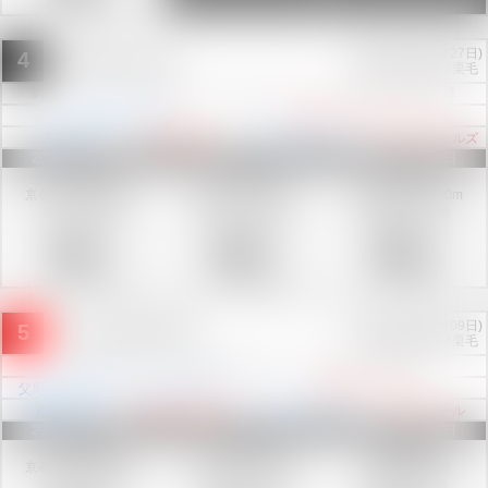
2:00.0 (差し)
3歳 (2021年02月27日)
4
ケルンピュール
牝馬
/
関西所属
/
栗毛
調教師：小崎 憲
生産者：チャンピオンズファーム
馬主：谷和 光彦
/
/
父馬：パイロ
母馬：ブライトメジャー
Pulpit
Wild Vision
ダイワメジャー
ミッションヒルズ
2024年06月15日
2024年04月14日
2023年12月16日
3歳未勝利
3歳未勝利
2歳未勝利
京都 ダート 1800m
阪神 ダート 1200m
阪神 ダート 1400m
晴 良 1枠 1番
晴 良 6枠 11番
曇 稍重 4枠 7番
小崎 綾也
小崎 綾也
小崎 綾也
9位
14位
15位
/16頭
/16頭
/16頭
1:58.4 (追込)
1:16.2 (追込)
1:28.8 (追込)
3歳 (2021年03月09日)
5
フィールアライヴ
牝馬
/
関西所属
/
栗毛
調教師：高橋 亮
生産者：追分ファーム
馬主：吉田 晴哉
/
/
父馬：マジェスティックウォリアー
母馬：ヌチバナ
A.P. Indy
Dream Supreme
キングカメハメハ
ラバヤデール
2024年06月22日
2024年05月18日
2024年03月30日
3歳未勝利
3歳未勝利
3歳未勝利
京都 ダート 1800m
京都 ダート 1800m
阪神 芝 1800m
晴 重 5枠 9番
晴 良 6枠 11番
晴 良 7枠 15番