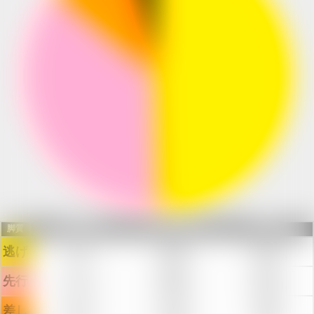
脚質
総出走頭数
3着以内頭数
1着頭数
362頭
164頭
逃げ
814頭
（44.471%）
（20.147%）
968頭
341頭
先行
2301頭
（42.068%）
（14.819%）
517頭
124頭
差し
3054頭