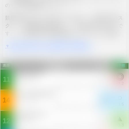
ので、固く勝負しましょう。
競馬予想から外して良さそうなのは、《
ピケアラベス
ク
》、《
ヤマカツパルフェ
》、《
ケルンピュール
》で
す。もし馬券を買う場合は軸にはしないように注意。
▼ 過去10年分析での競馬予想で勝率が…
馬番
馬名・騎手名
人気
AI予想
アルピニスト
◎
4
11
団野 大成
77.2
8.8倍
軸
紐
穴
ルージュルリアン
○
2
14
松山 弘平
73.5
3.2倍
軸
紐
穴
ナムラリーナ
▲
5
12
和田 竜二
73.3
12.3倍
軸
紐
穴