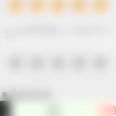
★
★
★
★
★
みんなのAI競馬予想期待度は、123人の投票で平均4.5
です。
★
★
★
★
★
🎯
AI競馬予想の的中馬券
180 円
12