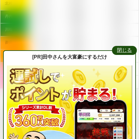
8回
6回
28回
北村 友一
（28.571%）
（21.428%）
68回
18回
281回
丹内 祐次
（24.199%）
（6.405%）
0回
0回
6回
川端 海翼
（0.0%）
（0.0%）
42回
11回
193回
菱田 裕二
（21.761%）
（5.699%）
閉じる
8回
2回
33回
斎藤 新
[PR]田中さんを大富豪にするだけ
（24.242%）
（6.06%）
2回
1回
9回
騎手不明
（22.222%）
（11.111%）
29回
10回
192回
黛 弘人
（15.104%）
（5.208%）
「3歳以上1勝クラス」の騎手による競馬予想で、得意
な騎手は
北村 友一
騎手です。《
ズバットマサム
ネ
》に騎乗します。しかし経験数が少ないため、過信
は禁物です。