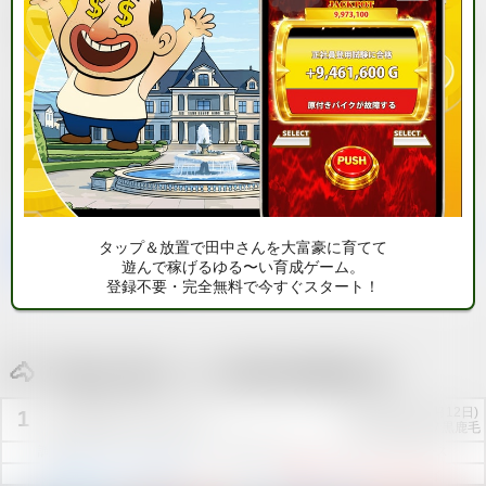
複勝率が高い騎手は
武 豊
騎手です。《
ダノンスウ
ィッチ
》に騎乗します。30%を超えているため、馬券
に絡めると的中率が上がりそうです。
逆に期待できない騎手は
川端 海翼
騎手です。《
ゴ
ールドモーション
》に騎乗します。好材料がない場合
は買わないほうが良いでしょう。
次は「3歳以上1勝クラス」出走馬の情報も見て競馬予
タップ＆放置で田中さんを大富豪に育てて
想をしましょう▼
遊んで稼げるゆる〜い育成ゲーム。
登録不要・完全無料で今すぐスタート！
🐴
「3歳以上1勝クラス」出走馬の基本情報一覧
6歳 (2018年04月12日)
1
フロスティクォーツ
牡馬
/
関東所属
/
黒鹿毛
調教師：加藤 和宏
生産者：高昭牧場
馬主：ライオンレースホース
/
/
父馬：ロードカナロア
母馬：カレンシェリーメイ