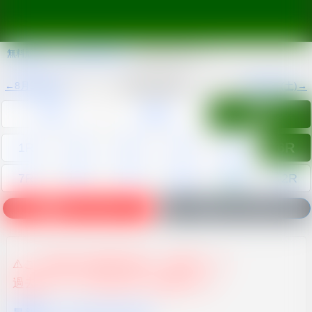
無料競馬AI
無料AI競馬予想
3歳以上1勝クラス
8月11日(日)
←8月10日(土)
8月17日(土)→
札幌
中京
新潟
6R
1R
2R
3R
4R
5R
11R
7R
8R
9R
10R
12R
WIN
5
オリジンAI
ウェーブAI
⚠️この記事のAI競馬予想は「2024年」の
過去のレースになるのでご注意下さい。