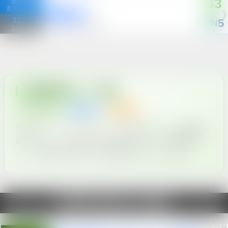
新潟
G3
8月11日
関屋記念
11R
5
芝
1600m
18頭
WIN
15:45
札幌競馬場のコース傾向
洋芝・右回り
直線 266m
先行有利
洋芝コースで、パワーとスタミナが求められます。直線が約
266mと短く、先行馬が有利な傾向があります。夏開催が中
心で、馬場の消耗が進むと内側が荒れやすくなります。
📚 最新の
競馬予想上達記事
2026年5月21日