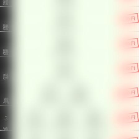
シャンデルナゴル
160 円
5
ダノンスウィッチ
290 円
10
ポワンキュルミナン
340 円
5
ダノンスウィッチ
3,920 円
＞
5
10
ダノンスウィッチ
ポワンキュルミナン
4,640 円
3連複
－
－
5
10
12
ダノンスウィッチ
ポワンキュルミナン
シャンデルナゴル