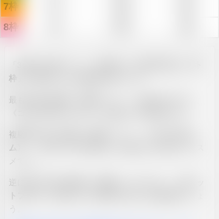
184頭
60頭
7枠
864頭
（21.296%）
（6.944%）
195頭
70頭
8枠
874頭
（22.311%）
（8.009%）
「3歳以上1勝クラス」の枠番による競馬予想は「
外
枠
」が有利になる可能性が高いです。
最も有利な枠番は「
6枠
」です。《
カムランベイ
》、
《
ゴールドモーション
》が6枠なので要注目です。
複勝率が高い枠番は「
5枠
」です。《
ヘヴンズタイ
ム
》、《
ズバットマサムネ
》は5枠なので紐にオスス
メです。
逆に最も不利な枠番は「
2枠
」になります。《
ブレッ
トフライ
》は2枠となり枠番で考えると期待薄でしょ
う。