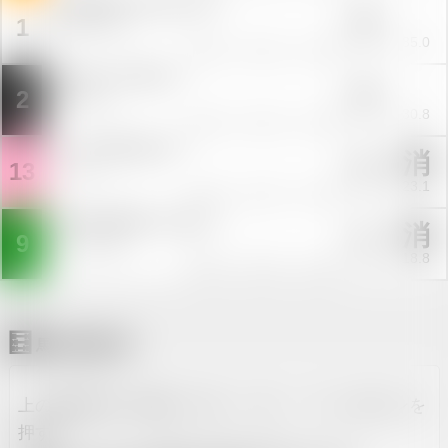
フロスティクォーツ
10
1
桑村 真明
35.0
37.8倍
軸
紐
穴
ブレットフライ
13
2
騎手不明
30.8
139.7倍
軸
紐
穴
レッドアウレア
消
12
13
黛 弘人
23.1
45.9倍
軸
紐
穴
ゴールドモーション
消
11
9
川端 海翼
18.8
43.1倍
軸
紐
穴
🧮
馬券点数計算
上の競馬予想一覧表の「軸」「紐」「穴」のボタンを
押すと