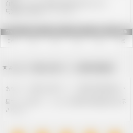
自動でそれぞれの券種の点数が表示されます。
馬券購入の参考にしてください。
ワイド
枠連
馬連
馬単
三連複
三連単
0点
0点
0点
0点
0点
0点
⭐
みんなの「3歳以上1勝クラス」AI競馬予想期待度
あなたの「3歳以上1勝クラス」AI競馬予想期待度は？
星マークを押すと、みんなのAI競馬予想期待度が表示
されます。